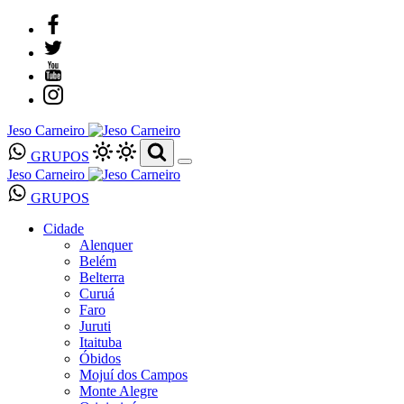
Jeso Carneiro
GRUPOS
Jeso Carneiro
GRUPOS
Cidade
Alenquer
Belém
Belterra
Curuá
Faro
Juruti
Itaituba
Óbidos
Mojuí dos Campos
Monte Alegre