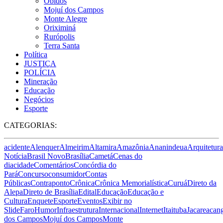
Óbidos
Mojuí dos Campos
Monte Alegre
Oriximiná
Rurópolis
Terra Santa
Política
JUSTIÇA
POLÍCIA
Mineração
Educação
Negócios
Esporte
CATEGORIAS:
acidente
Alenquer
Almeirim
Altamira
Amazônia
Ananindeua
Arquitetura
Notícia
Brasil Novo
Brasília
Cametá
Cenas do
dia
cidade
Comentários
Concórdia do
Pará
Concurso
consumidor
Contas
Públicas
Contraponto
Crônica
Crônica Memorialística
Curuá
Direto da
Alepa
Direto de Brasília
Edital
Educação
Educação e
Cultura
Enquete
Esporte
Eventos
Exibir no
Slide
Faro
Humor
Infraestrutura
Internacional
Internet
Itaituba
Jacareacan
dos Campos
Mojuí dos Campos
Monte