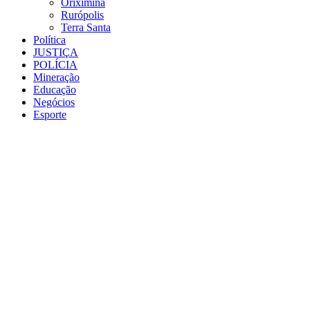
Oriximiná
Rurópolis
Terra Santa
Política
JUSTIÇA
POLÍCIA
Mineração
Educação
Negócios
Esporte