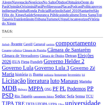
Alegre
Navegação
Negócios
No Salto
Óbidos
Obituário
Oeste do
Pará
Opinião
Oriximiná
Pará
Perfil
pessoas
Placas
Podcast
Política
povos
indígenas
Prainha
Ronda Policial
Rurópolis
Sairé 2010
Santarém
São
Félix do Xingu
Saúde
Segurança Pública
sindicalismo
Terra Santa
Top
Tapajós
Trairão
trânsito
Tribuna
Turismo
Ufopa
Uncategorized
Vitória
do Xingu
TAGS:
comportamento
Avante
Carnaval
Cargill
Airbnb
cartório
Câmara de Santarém
crônica
Cosanpa
Câmara de Prainha
Eleições
Câmara de Vereadores
Detran
Câmara de Óbidos
Governo Helder 2
2026
EUA
Fiepa
Fundeb
Governo Lula
Governo Lula 3
Governo Zé
Maria
história
Ibama
Instagram
IA
Inventário
indústria
Irã
Licitação
literatura
luto
Manaus
Marinha
MDB
MPPA
PP
PF
PL
Podemos
ONG
Melgaço
PSD
Seduc
Sefa
Rio Tapajós
Semsa
TCU
saneamento básico
universidade
TJPA
TRE
TRT8
UFOPA
UFPA
Ulbra