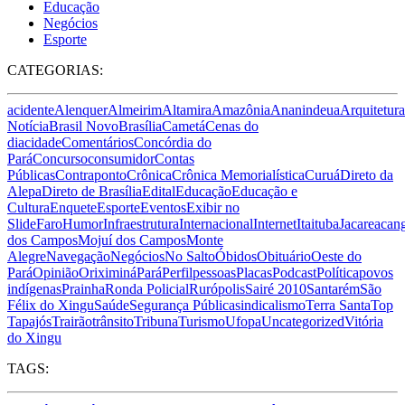
Educação
Negócios
Esporte
CATEGORIAS:
acidente
Alenquer
Almeirim
Altamira
Amazônia
Ananindeua
Arquitetura
Notícia
Brasil Novo
Brasília
Cametá
Cenas do
dia
cidade
Comentários
Concórdia do
Pará
Concurso
consumidor
Contas
Públicas
Contraponto
Crônica
Crônica Memorialística
Curuá
Direto da
Alepa
Direto de Brasília
Edital
Educação
Educação e
Cultura
Enquete
Esporte
Eventos
Exibir no
Slide
Faro
Humor
Infraestrutura
Internacional
Internet
Itaituba
Jacareacan
dos Campos
Mojuí dos Campos
Monte
Alegre
Navegação
Negócios
No Salto
Óbidos
Obituário
Oeste do
Pará
Opinião
Oriximiná
Pará
Perfil
pessoas
Placas
Podcast
Política
povos
indígenas
Prainha
Ronda Policial
Rurópolis
Sairé 2010
Santarém
São
Félix do Xingu
Saúde
Segurança Pública
sindicalismo
Terra Santa
Top
Tapajós
Trairão
trânsito
Tribuna
Turismo
Ufopa
Uncategorized
Vitória
do Xingu
TAGS: