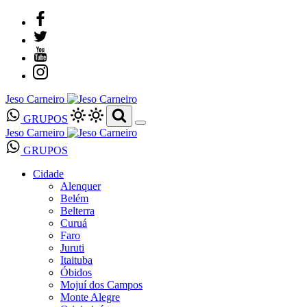
Jeso Carneiro
GRUPOS
Jeso Carneiro
GRUPOS
Cidade
Alenquer
Belém
Belterra
Curuá
Faro
Juruti
Itaituba
Óbidos
Mojuí dos Campos
Monte Alegre