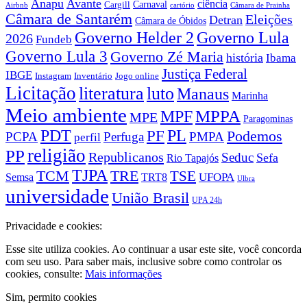
Anapu
Avante
ciência
Carnaval
Cargill
Airbnb
cartório
Câmara de Prainha
Câmara de Santarém
Eleições
Detran
Câmara de Óbidos
Governo Lula
Governo Helder 2
2026
Fundeb
Governo Lula 3
Governo Zé Maria
história
Ibama
Justiça Federal
IBGE
Instagram
Jogo online
Inventário
Licitação
literatura
luto
Manaus
Marinha
Meio ambiente
MPPA
MPF
MPE
Paragominas
PDT
PF
PL
Podemos
PCPA
Perfuga
PMPA
perfil
religião
PP
Republicanos
Seduc
Sefa
Rio Tapajós
TJPA
TCM
TRE
TSE
TRT8
UFOPA
Semsa
Ulbra
universidade
União Brasil
UPA 24h
Privacidade e cookies:
Esse site utiliza cookies. Ao continuar a usar este site, você concorda
com seu uso. Para saber mais, inclusive sobre como controlar os
cookies, consulte:
Mais informações
Sim, permito cookies