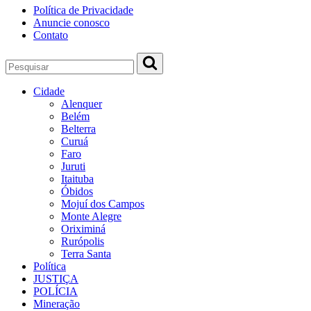
Política de Privacidade
Anuncie conosco
Contato
Cidade
Alenquer
Belém
Belterra
Curuá
Faro
Juruti
Itaituba
Óbidos
Mojuí dos Campos
Monte Alegre
Oriximiná
Rurópolis
Terra Santa
Política
JUSTIÇA
POLÍCIA
Mineração