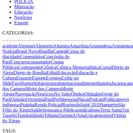
POLÍCIA
Mineração
Educação
Negócios
Esporte
CATEGORIAS:
acidente
Alenquer
Almeirim
Altamira
Amazônia
Ananindeua
Arquitetura
Notícia
Brasil Novo
Brasília
Cametá
Cenas do
dia
cidade
Comentários
Concórdia do
Pará
Concurso
consumidor
Contas
Públicas
Contraponto
Crônica
Crônica Memorialística
Curuá
Direto da
Alepa
Direto de Brasília
Edital
Educação
Educação e
Cultura
Enquete
Esporte
Eventos
Exibir no
Slide
Faro
Humor
Infraestrutura
Internacional
Internet
Itaituba
Jacareacan
dos Campos
Mojuí dos Campos
Monte
Alegre
Navegação
Negócios
No Salto
Óbidos
Obituário
Oeste do
Pará
Opinião
Oriximiná
Pará
Perfil
pessoas
Placas
Podcast
Política
povos
indígenas
Prainha
Ronda Policial
Rurópolis
Sairé 2010
Santarém
São
Félix do Xingu
Saúde
Segurança Pública
sindicalismo
Terra Santa
Top
Tapajós
Trairão
trânsito
Tribuna
Turismo
Ufopa
Uncategorized
Vitória
do Xingu
TAGS: