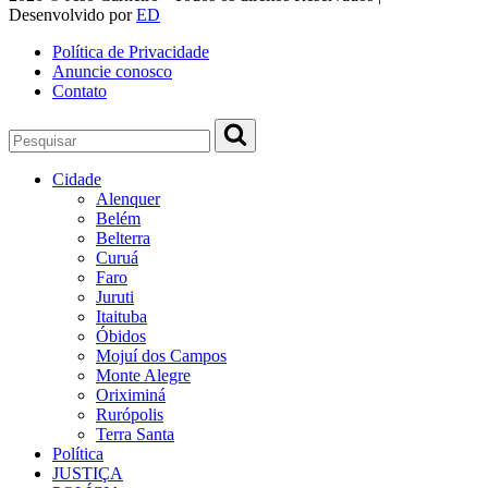
Desenvolvido por
ED
Política de Privacidade
Anuncie conosco
Contato
Cidade
Alenquer
Belém
Belterra
Curuá
Faro
Juruti
Itaituba
Óbidos
Mojuí dos Campos
Monte Alegre
Oriximiná
Rurópolis
Terra Santa
Política
JUSTIÇA