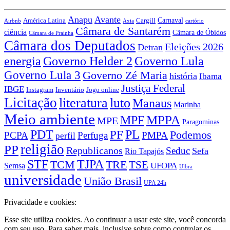
Anapu
Avante
Carnaval
Cargill
América Latina
Airbnb
Axia
cartório
Câmara de Santarém
ciência
Câmara de Óbidos
Câmara de Prainha
Câmara dos Deputados
Eleições 2026
Detran
energia
Governo Lula
Governo Helder 2
Governo Lula 3
Governo Zé Maria
história
Ibama
Justiça Federal
IBGE
Instagram
Jogo online
Inventário
Licitação
literatura
luto
Manaus
Marinha
Meio ambiente
MPPA
MPF
MPE
Paragominas
PDT
PF
PL
Podemos
PCPA
Perfuga
PMPA
perfil
religião
PP
Republicanos
Seduc
Sefa
Rio Tapajós
STF
TJPA
TCM
TRE
TSE
UFOPA
Semsa
Ulbra
universidade
União Brasil
UPA 24h
Privacidade e cookies:
Esse site utiliza cookies. Ao continuar a usar este site, você concorda
com seu uso. Para saber mais, inclusive sobre como controlar os