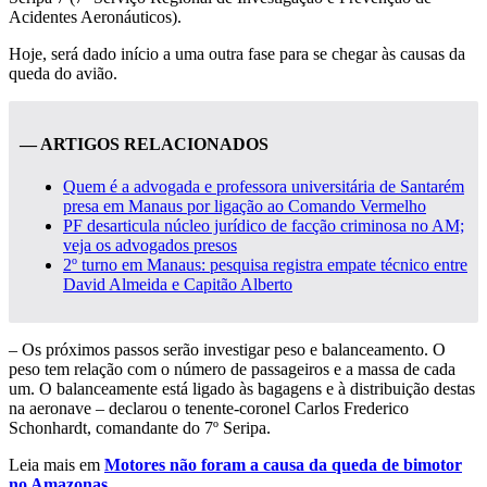
Acidentes Aeronáuticos).
Hoje, será dado início a uma outra fase para se chegar às causas da
queda do avião.
— ARTIGOS RELACIONADOS
Quem é a advogada e professora universitária de Santarém
presa em Manaus por ligação ao Comando Vermelho
PF desarticula núcleo jurídico de facção criminosa no AM;
veja os advogados presos
2º turno em Manaus: pesquisa registra empate técnico entre
David Almeida e Capitão Alberto
– Os próximos passos serão investigar peso e balanceamento. O
peso tem relação com o número de passageiros e a massa de cada
um. O balanceamente está ligado às bagagens e à distribuição destas
na aeronave – declarou o tenente-coronel Carlos Frederico
Schonhardt, comandante do 7º Seripa.
Leia mais em
Motores não foram a causa da queda de bimotor
no Amazonas
.