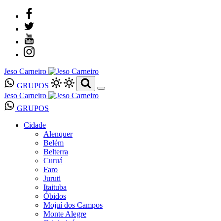
Jeso Carneiro
GRUPOS
Jeso Carneiro
GRUPOS
Cidade
Alenquer
Belém
Belterra
Curuá
Faro
Juruti
Itaituba
Óbidos
Mojuí dos Campos
Monte Alegre