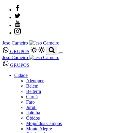
Jeso Carneiro
GRUPOS
Jeso Carneiro
GRUPOS
Cidade
Alenquer
Belém
Belterra
Curuá
Faro
Juruti
Itaituba
Óbidos
Mojuí dos Campos
Monte Alegre