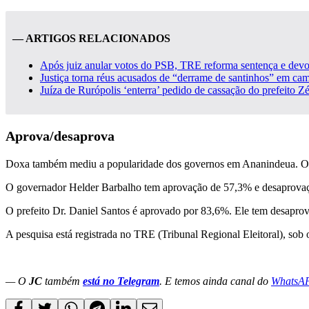
— ARTIGOS RELACIONADOS
Após juiz anular votos do PSB, TRE reforma sentença e devo
Justiça torna réus acusados de “derrame de santinhos” em cam
Juíza de Rurópolis ‘enterra’ pedido de cassação do prefeito Zé
Aprova/desaprova
Doxa também mediu a popularidade dos governos em Ananindeua. O g
O governador Helder Barbalho tem aprovação de 57,3% e desaprovaç
O prefeito Dr. Daniel Santos é aprovado por 83,6%. Ele tem desapro
A pesquisa está registrada no TRE (Tribunal Regional Eleitoral), s
— O
JC
também
está no Telegram
. E temos ainda canal do
WhatsA