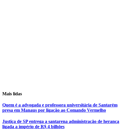
Mais lidas
Quem é a advogada e professora universitária de Santarém
presa em Manaus por ligação ao Comando Vermelho
Justiça de SP entrega a santarena administração de herança
ligada a império de R$ 4 bilhões