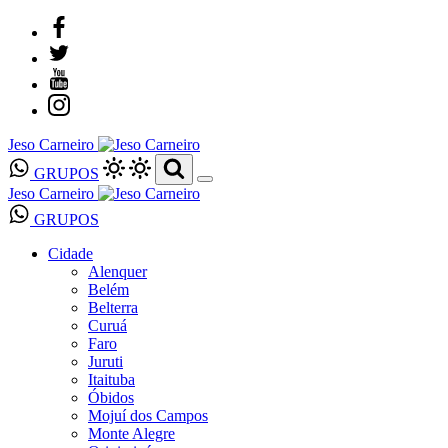
Jeso Carneiro
GRUPOS
Jeso Carneiro
GRUPOS
Cidade
Alenquer
Belém
Belterra
Curuá
Faro
Juruti
Itaituba
Óbidos
Mojuí dos Campos
Monte Alegre