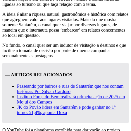
ligadas ao turismo ou que faça relação com o tema.
A ideia é aliar a riqueza natural, gastronômica e histórica com relatos
que agreguem valor aos lugares visitados. Mais do que mostrar
somente Santarém, o canal quer viajar por diversos lugares, de
maneira que o internauta possa ‘embarcar’ em relatos concernentes
ao local em questão.
No fundo, o canal quer ser um indutor de visitação a destinos e que
facilite a tomada de decisão por parte de quem acompanha
semanalmente as postagens.
— ARTIGOS RELACIONADOS
Passeando por bairros e ruas de Santarém que nos contam
histórias. Por Silvan Cardoso
Instituto Força do Bem realizará primeira ação de 2025 em
Mojuí dos Campos
JK do Povão lidera em Santarém e pode ganhar no 1º
turno: 51,4%, aponta Doxa
O YouTube foi a plataforma escolhida para dar vazão ao projeto