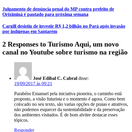
Julgamento de denúncia penal do MP contra prefeito de
Oriximiná é pautado para próxima semana
Cargill desistiu de investir R$ 1,2 bilhão no Pará após invasão
por indígenas em Santarém
2 Responses to Turismo Aqui, um novo
canal no Youtube sobre turismo na região
José Edibal C. Cabral
disse:
19/09/2017 às 09:21
Parabéns Emanuel pela iniciativa pioneira, o caminho está
proposto, a visão futurista e o momento é agora. Como bem
colocado no seu texto, são varias opções de praias e atrativos,
não podemos esquecer da sustentabilidade e da preservação
dos ambientes visitados. É de bom alvitre destacar esses
tópicos.
Responder