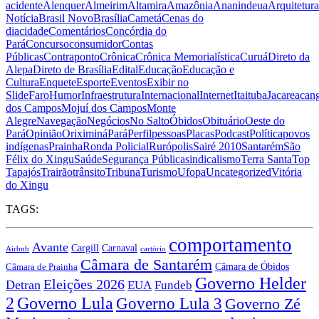
acidente
Alenquer
Almeirim
Altamira
Amazônia
Ananindeua
Arquitetura
Notícia
Brasil Novo
Brasília
Cametá
Cenas do
dia
cidade
Comentários
Concórdia do
Pará
Concurso
consumidor
Contas
Públicas
Contraponto
Crônica
Crônica Memorialística
Curuá
Direto da
Alepa
Direto de Brasília
Edital
Educação
Educação e
Cultura
Enquete
Esporte
Eventos
Exibir no
Slide
Faro
Humor
Infraestrutura
Internacional
Internet
Itaituba
Jacareacan
dos Campos
Mojuí dos Campos
Monte
Alegre
Navegação
Negócios
No Salto
Óbidos
Obituário
Oeste do
Pará
Opinião
Oriximiná
Pará
Perfil
pessoas
Placas
Podcast
Política
povos
indígenas
Prainha
Ronda Policial
Rurópolis
Sairé 2010
Santarém
São
Félix do Xingu
Saúde
Segurança Pública
sindicalismo
Terra Santa
Top
Tapajós
Trairão
trânsito
Tribuna
Turismo
Ufopa
Uncategorized
Vitória
do Xingu
TAGS:
comportamento
Avante
Carnaval
Cargill
Airbnb
cartório
Câmara de Santarém
Câmara de Óbidos
Câmara de Prainha
Governo Helder
Eleições 2026
Detran
EUA
Fundeb
Governo Lula
2
Governo Lula 3
Governo Zé