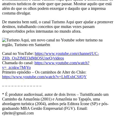
atrativos turísticos de onde quer que passar. Mostrar aquilo que está
além do que os olhos podem enxergar e daquilo que a imprensa
costuma divulgar.
De maneira bem sutil, o canal Turismo Aqui quer ajudar a promover
destinos, trabalhando conceitos que muitas vezes passam
despercebidos pelos internautas no mundo afora.
Canal no YouTube:
https://www.youtube.com/channel/UC-
ZHb_OxZfMI33dMiOSUneQ/videos
Chamada do canal:
https://www.youtube.com/watch?
v=_zcnkw7MjYo
Primeiro episódio – Os caminhos de Alter do Chão:
https://www.youtube.com/watch?v=LhfExbCSfQY
– – – – – – – – – – – – –
* É produtor audiovisual, autor de dois livros – Turistificando um
Caminho da Amazônia (2001) e Amazônia no Tapajós, uma
abordagem turística (2004), ambos pela Editora Ícone (SP) e pós-
graduando MBA Gestão Empresarial (FGV). Email:
ejlteite@gmail.com