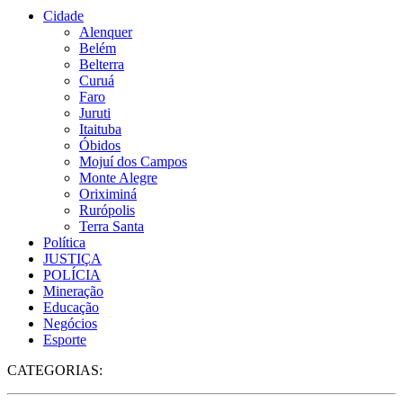
Cidade
Alenquer
Belém
Belterra
Curuá
Faro
Juruti
Itaituba
Óbidos
Mojuí dos Campos
Monte Alegre
Oriximiná
Rurópolis
Terra Santa
Política
JUSTIÇA
POLÍCIA
Mineração
Educação
Negócios
Esporte
CATEGORIAS: