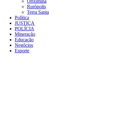
Oriximiná
Rurópolis
Terra Santa
Política
JUSTIÇA
POLÍCIA
Mineração
Educação
Negócios
Esporte