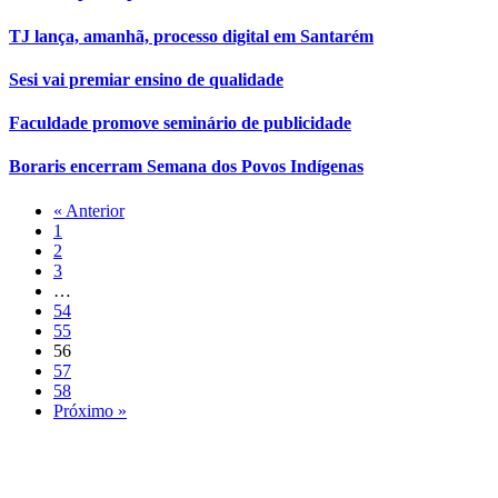
TJ lança, amanhã, processo digital em Santarém
Sesi vai premiar ensino de qualidade
Faculdade promove seminário de publicidade
Boraris encerram Semana dos Povos Indígenas
« Anterior
1
2
3
…
54
55
56
57
58
Próximo »