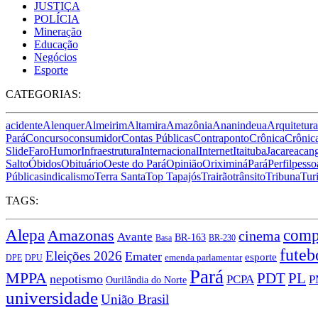
JUSTIÇA
POLÍCIA
Mineração
Educação
Negócios
Esporte
CATEGORIAS:
acidente
Alenquer
Almeirim
Altamira
Amazônia
Ananindeua
Arquitetura
Pará
Concurso
consumidor
Contas Públicas
Contraponto
Crônica
Crônica
Slide
Faro
Humor
Infraestrutura
Internacional
Internet
Itaituba
Jacareacan
Salto
Óbidos
Obituário
Oeste do Pará
Opinião
Oriximiná
Pará
Perfil
pesso
Pública
sindicalismo
Terra Santa
Top Tapajós
Trairão
trânsito
Tribuna
Tur
TAGS:
comp
Alepa
Amazonas
cinema
Avante
BR-163
Basa
BR-230
futeb
Eleições 2026
Emater
esporte
DPU
emenda parlamentar
DPE
Pará
MPPA
PDT
PL
nepotismo
PCPA
P
Ourilândia do Norte
universidade
União Brasil