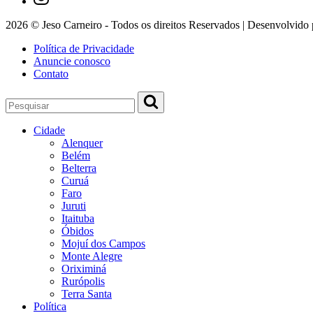
2026 © Jeso Carneiro - Todos os direitos Reservados | Desenvolvido
Política de Privacidade
Anuncie conosco
Contato
Cidade
Alenquer
Belém
Belterra
Curuá
Faro
Juruti
Itaituba
Óbidos
Mojuí dos Campos
Monte Alegre
Oriximiná
Rurópolis
Terra Santa
Política