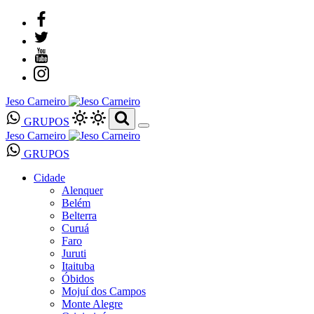
Jeso Carneiro
GRUPOS
Jeso Carneiro
GRUPOS
Cidade
Alenquer
Belém
Belterra
Curuá
Faro
Juruti
Itaituba
Óbidos
Mojuí dos Campos
Monte Alegre