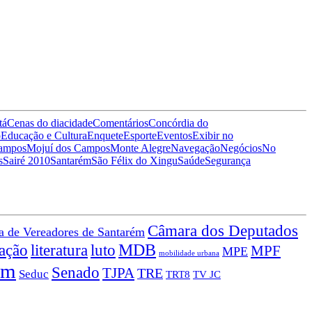
tá
Cenas do dia
cidade
Comentários
Concórdia do
o
Educação e Cultura
Enquete
Esporte
Eventos
Exibir no
Campos
Mojuí dos Campos
Monte Alegre
Navegação
Negócios
No
s
Sairé 2010
Santarém
São Félix do Xingu
Saúde
Segurança
Câmara dos Deputados
 de Vereadores de Santarém
MDB
tação
literatura
luto
MPF
MPE
mobilidade urbana
ém
Senado
TJPA
TRE
Seduc
TRT8
TV JC