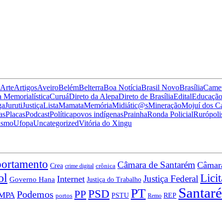
Arte
Artigos
Aveiro
Belém
Belterra
Boa Notícia
Brasil Novo
Brasília
Came
 Memorialística
Curuá
Direto da Alepa
Direto de Brasília
Edital
Educaçã
ga
Juruti
Justiça
Lista
Mamata
Memória
Midiátic@s
Mineração
Mojuí dos 
as
Placas
Podcast
Política
povos indígenas
Prainha
Ronda Policial
Rurópoli
ismo
Ufopa
Uncategorized
Vitória do Xingu
ortamento
Câmara de Santarém
Câmara
Crea
crônica
crime digital
ol
Lici
Justiça Federal
Internet
Governo Hana
Justiça do Trabalho
Santar
PT
PSD
PP
Podemos
MPA
PSTU
REP
portos
Remo