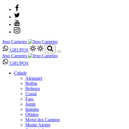
Jeso Carneiro
GRUPOS
Jeso Carneiro
GRUPOS
Cidade
Alenquer
Belém
Belterra
Curuá
Faro
Juruti
Itaituba
Óbidos
Mojuí dos Campos
Monte Alegre