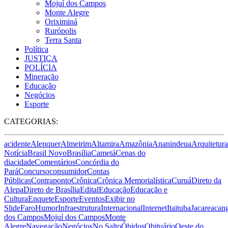
Mojuí dos Campos
Monte Alegre
Oriximiná
Rurópolis
Terra Santa
Política
JUSTIÇA
POLÍCIA
Mineração
Educação
Negócios
Esporte
CATEGORIAS:
acidente
Alenquer
Almeirim
Altamira
Amazônia
Ananindeua
Arquitetura
Notícia
Brasil Novo
Brasília
Cametá
Cenas do
dia
cidade
Comentários
Concórdia do
Pará
Concurso
consumidor
Contas
Públicas
Contraponto
Crônica
Crônica Memorialística
Curuá
Direto da
Alepa
Direto de Brasília
Edital
Educação
Educação e
Cultura
Enquete
Esporte
Eventos
Exibir no
Slide
Faro
Humor
Infraestrutura
Internacional
Internet
Itaituba
Jacareacan
dos Campos
Mojuí dos Campos
Monte
Alegre
Navegação
Negócios
No Salto
Óbidos
Obituário
Oeste do