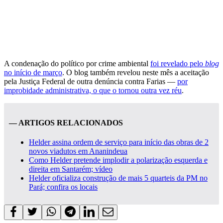
A condenação do político por crime ambiental
foi revelado pelo
blog
no início de março
. O blog também revelou neste mês a aceitação
pela Justiça Federal de outra denúncia contra Farias —
por
improbidade administrativa, o que o tornou outra vez réu
.
— ARTIGOS RELACIONADOS
Helder assina ordem de serviço para início das obras de 2
novos viadutos em Ananindeua
Como Helder pretende implodir a polarização esquerda e
direita em Santarém; vídeo
Helder oficializa construção de mais 5 quarteis da PM no
Pará; confira os locais