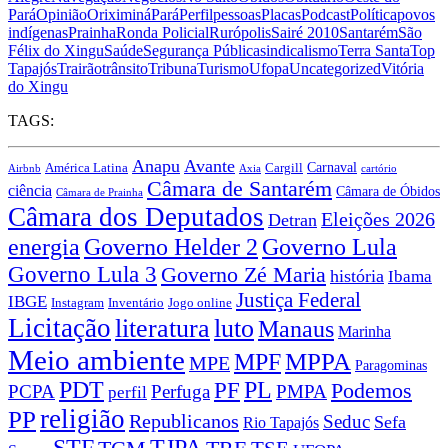
Pará
Opinião
Oriximiná
Pará
Perfil
pessoas
Placas
Podcast
Política
povos
indígenas
Prainha
Ronda Policial
Rurópolis
Sairé 2010
Santarém
São
Félix do Xingu
Saúde
Segurança Pública
sindicalismo
Terra Santa
Top
Tapajós
Trairão
trânsito
Tribuna
Turismo
Ufopa
Uncategorized
Vitória
do Xingu
TAGS:
Anapu
Avante
Carnaval
América Latina
Cargill
Airbnb
Axia
cartório
Câmara de Santarém
ciência
Câmara de Óbidos
Câmara de Prainha
Câmara dos Deputados
Eleições 2026
Detran
energia
Governo Lula
Governo Helder 2
Governo Lula 3
Governo Zé Maria
história
Ibama
Justiça Federal
IBGE
Instagram
Jogo online
Inventário
Licitação
literatura
luto
Manaus
Marinha
Meio ambiente
MPPA
MPF
MPE
Paragominas
PDT
PF
PL
Podemos
PCPA
Perfuga
PMPA
perfil
religião
PP
Republicanos
Seduc
Sefa
Rio Tapajós
STF
TJPA