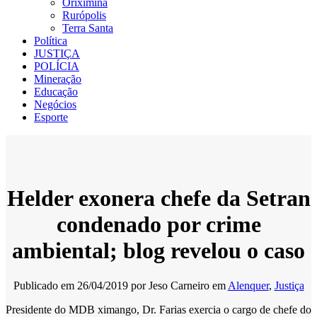
Oriximiná
Rurópolis
Terra Santa
Política
JUSTIÇA
POLÍCIA
Mineração
Educação
Negócios
Esporte
Helder exonera chefe da Setran
condenado por crime
ambiental; blog revelou o caso
Publicado em
26/04/2019
por
Jeso Carneiro
em
Alenquer
,
Justiça
Presidente do MDB ximango, Dr. Farias exercia o cargo de chefe do