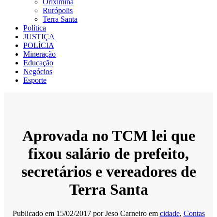
Oriximiná
Rurópolis
Terra Santa
Política
JUSTIÇA
POLÍCIA
Mineração
Educação
Negócios
Esporte
Aprovada no TCM lei que
fixou salário de prefeito,
secretários e vereadores de
Terra Santa
Publicado em
15/02/2017
por
Jeso Carneiro
em
cidade
,
Contas