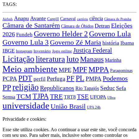
TAGS:
Anapu
Avante
ciência
Carnaval
Cargill
Airbnb
cartório
Câmara de Prainha
Câmara de Santarém
Eleições
Detran
Câmara de Óbidos
Governo Lula
Governo Helder 2
2026
Fundeb
Governo Lula 3
Governo Zé Maria
história
Ibama
Justiça Federal
IBGE
Instagram
Jogo online
Inventário
Licitação
literatura
luto
Manaus
Marinha
Meio ambiente
MPPA
MPF
MPE
Paragominas
PDT
PF
PL
Podemos
PCPA
Perfuga
PMPA
perfil
religião
PP
Republicanos
Seduc
Sefa
Rio Tapajós
TJPA
TCM
TRE
TSE
TRT8
UFOPA
Semsa
Ulbra
universidade
União Brasil
UPA 24h
Privacidade e cookies:
Esse site utiliza cookies. Ao continuar a usar este site, você concorda
com seu uso. Para saber mais, inclusive sobre como controlar os