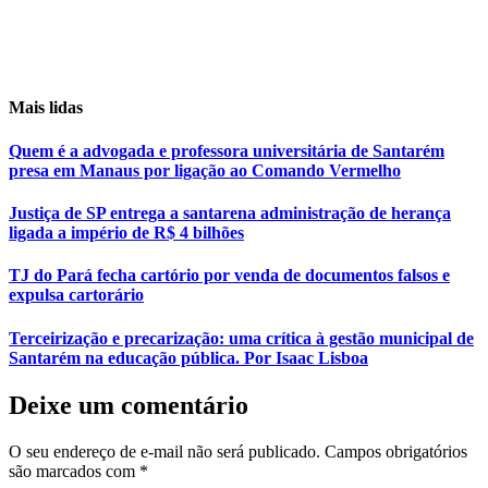
Mais lidas
Quem é a advogada e professora universitária de Santarém
presa em Manaus por ligação ao Comando Vermelho
Justiça de SP entrega a santarena administração de herança
ligada a império de R$ 4 bilhões
TJ do Pará fecha cartório por venda de documentos falsos e
expulsa cartorário
Terceirização e precarização: uma crítica à gestão municipal de
Santarém na educação pública. Por Isaac Lisboa
Deixe um comentário
O seu endereço de e-mail não será publicado.
Campos obrigatórios
são marcados com
*