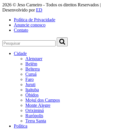
2026 © Jeso Carneiro - Todos os direitos Reservados |
Desenvolvido por
ED
Política de Privacidade
Anuncie conosco
Contato
Cidade
Alenquer
Belém
Belterra
Curuá
Faro
Juruti
Itaituba
Óbidos
Mojuí dos Campos
Monte Alegre
Oriximiná
Rurópolis
Terra Santa
Política