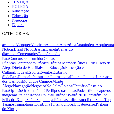
JUSTIÇA
POLÍCIA
Mineração
Educação
Negócios
Esporte
CATEGORIAS:
acidente
Alenquer
Almeirim
Altamira
Amazônia
Ananindeua
Arquitetura
Notícia
Brasil Novo
Brasília
Cametá
Cenas do
dia
cidade
Comentários
Concórdia do
Pará
Concurso
consumidor
Contas
Públicas
Contraponto
Crônica
Crônica Memorialística
Curuá
Direto da
Alepa
Direto de Brasília
Edital
Educação
Educação e
Cultura
Enquete
Esporte
Eventos
Exibir no
Slide
Faro
Humor
Infraestrutura
Internacional
Internet
Itaituba
Jacareacan
dos Campos
Mojuí dos Campos
Monte
Alegre
Navegação
Negócios
No Salto
Óbidos
Obituário
Oeste do
Pará
Opinião
Oriximiná
Pará
Perfil
pessoas
Placas
Podcast
Política
povos
indígenas
Prainha
Ronda Policial
Rurópolis
Sairé 2010
Santarém
São
Félix do Xingu
Saúde
Segurança Pública
sindicalismo
Terra Santa
Top
Tapajós
Trairão
trânsito
Tribuna
Turismo
Ufopa
Uncategorized
Vitória
do Xingu