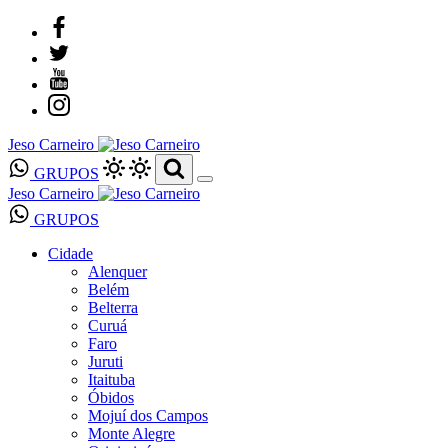
Jeso Carneiro
GRUPOS
Jeso Carneiro
GRUPOS
Cidade
Alenquer
Belém
Belterra
Curuá
Faro
Juruti
Itaituba
Óbidos
Mojuí dos Campos
Monte Alegre