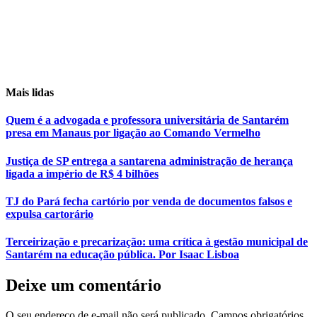
Mais lidas
Quem é a advogada e professora universitária de Santarém
presa em Manaus por ligação ao Comando Vermelho
Justiça de SP entrega a santarena administração de herança
ligada a império de R$ 4 bilhões
TJ do Pará fecha cartório por venda de documentos falsos e
expulsa cartorário
Terceirização e precarização: uma crítica à gestão municipal de
Santarém na educação pública. Por Isaac Lisboa
Deixe um comentário
O seu endereço de e-mail não será publicado.
Campos obrigatórios