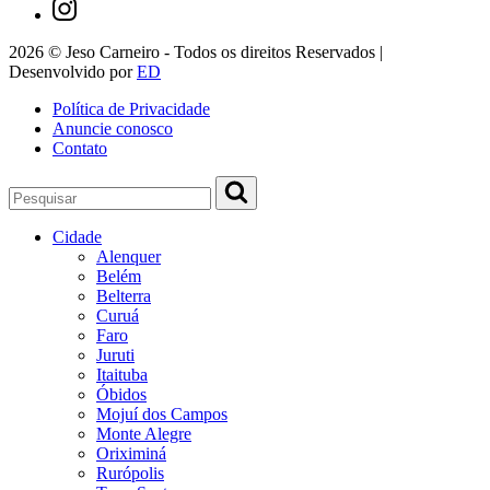
2026 © Jeso Carneiro - Todos os direitos Reservados |
Desenvolvido por
ED
Política de Privacidade
Anuncie conosco
Contato
Cidade
Alenquer
Belém
Belterra
Curuá
Faro
Juruti
Itaituba
Óbidos
Mojuí dos Campos
Monte Alegre
Oriximiná
Rurópolis