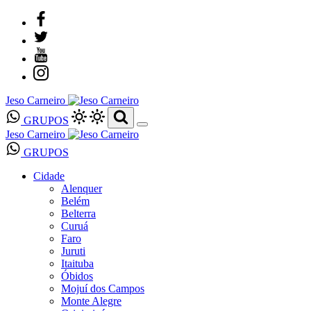
Jeso Carneiro
GRUPOS
Jeso Carneiro
GRUPOS
Cidade
Alenquer
Belém
Belterra
Curuá
Faro
Juruti
Itaituba
Óbidos
Mojuí dos Campos
Monte Alegre