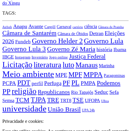
do Xingu
TAGS:
Anapu
Avante
ciência
Carnaval
Cargill
Airbnb
cartório
Câmara de Prainha
Câmara de Santarém
Eleições
Detran
Câmara de Óbidos
Governo Lula
Governo Helder 2
2026
Fundeb
Governo Lula 3
Governo Zé Maria
história
Ibama
Justiça Federal
IBGE
Instagram
Jogo online
Inventário
Licitação
literatura
luto
Manaus
Marinha
Meio ambiente
MPPA
MPF
MPE
Paragominas
PDT
PF
PL
Podemos
PCPA
Perfuga
PMPA
perfil
religião
PP
Republicanos
Seduc
Sefa
Rio Tapajós
TJPA
TCM
TRE
TSE
TRT8
UFOPA
Semsa
Ulbra
universidade
União Brasil
UPA 24h
Privacidade e cookies: