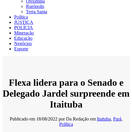
Oriximiná
Rurópolis
Terra Santa
Política
JUSTIÇA
POLÍCIA
Mineração
Educação
Negócios
Esporte
Flexa lidera para o Senado e
Delegado Jardel surpreende em
Itaituba
Publicado em
18/08/2022
por
Da Redação
em
Itaituba
,
Pará
,
Política