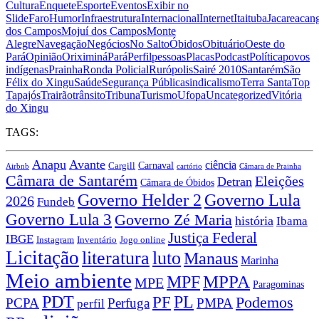
Cultura
Enquete
Esporte
Eventos
Exibir no
Slide
Faro
Humor
Infraestrutura
Internacional
Internet
Itaituba
Jacareacan
dos Campos
Mojuí dos Campos
Monte
Alegre
Navegação
Negócios
No Salto
Óbidos
Obituário
Oeste do
Pará
Opinião
Oriximiná
Pará
Perfil
pessoas
Placas
Podcast
Política
povos
indígenas
Prainha
Ronda Policial
Rurópolis
Sairé 2010
Santarém
São
Félix do Xingu
Saúde
Segurança Pública
sindicalismo
Terra Santa
Top
Tapajós
Trairão
trânsito
Tribuna
Turismo
Ufopa
Uncategorized
Vitória
do Xingu
TAGS:
Anapu
Avante
ciência
Carnaval
Cargill
Airbnb
cartório
Câmara de Prainha
Câmara de Santarém
Eleições
Detran
Câmara de Óbidos
Governo Lula
Governo Helder 2
2026
Fundeb
Governo Lula 3
Governo Zé Maria
história
Ibama
Justiça Federal
IBGE
Instagram
Jogo online
Inventário
Licitação
literatura
luto
Manaus
Marinha
Meio ambiente
MPPA
MPF
MPE
Paragominas
PDT
PF
PL
Podemos
PCPA
Perfuga
PMPA
perfil