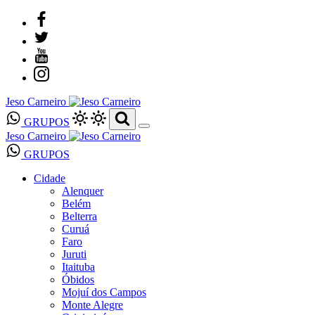
Jeso Carneiro
GRUPOS
Jeso Carneiro
GRUPOS
Cidade
Alenquer
Belém
Belterra
Curuá
Faro
Juruti
Itaituba
Óbidos
Mojuí dos Campos
Monte Alegre