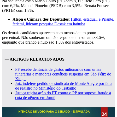
Na sequência estão Mário Couto (PL) com 8,9%; Beto Faro (PT)
com 6,2%, Manoel Pioneiro (PSDB) com 3,5% e Renata Fonseca
(PRTB) com 1,8%.
Alepa e Câmara dos Deputados
:
Hilton, estadual, e Priante,
federal, lideram pesquisa Destak em Itaituba
.
Os demais candidatos aparecem com menos de um ponto
percentual. Não souberam ou não responderam somam 33,6%,
enquanto que branco e nulo são 1,3% dos entrevistados.
— ARTIGOS RELACIONADOS
PF recebe denúncia de gastos milionários com urnas
funerárias e manobras contábeis suspeitas em São Félix do
Xingu
Juiz indefere pedido de sindicato de Monte Alegre por falta
de registro no Ministério do Trabalho
Justiça rejeita ação do PT contra o PP por suposta fraude à
cota de gênero em Juruti