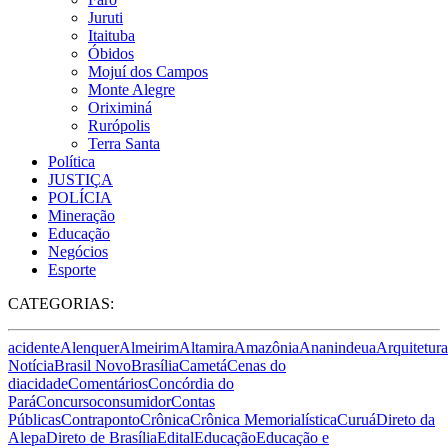
Juruti
Itaituba
Óbidos
Mojuí dos Campos
Monte Alegre
Oriximiná
Rurópolis
Terra Santa
Política
JUSTIÇA
POLÍCIA
Mineração
Educação
Negócios
Esporte
CATEGORIAS:
acidente
Alenquer
Almeirim
Altamira
Amazônia
Ananindeua
Arquitetura
Notícia
Brasil Novo
Brasília
Cametá
Cenas do
dia
cidade
Comentários
Concórdia do
Pará
Concurso
consumidor
Contas
Públicas
Contraponto
Crônica
Crônica Memorialística
Curuá
Direto da
Alepa
Direto de Brasília
Edital
Educação
Educação e