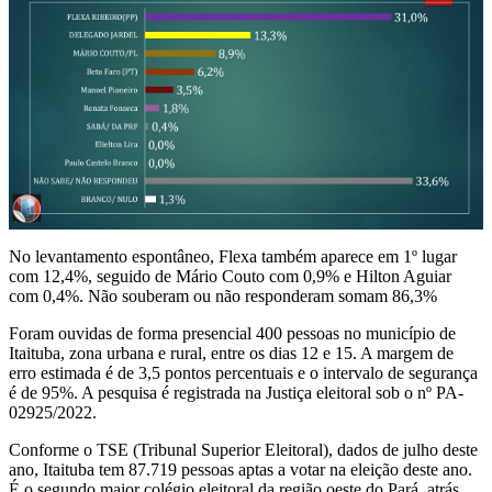
No levantamento espontâneo, Flexa também aparece em 1º lugar
com 12,4%, seguido de Mário Couto com 0,9% e Hilton Aguiar
com 0,4%. Não souberam ou não responderam somam 86,3%
Foram ouvidas de forma presencial 400 pessoas no município de
Itaituba, zona urbana e rural, entre os dias 12 e 15. A margem de
erro estimada é de 3,5 pontos percentuais e o intervalo de segurança
é de 95%. A pesquisa é registrada na Justiça eleitoral sob o nº PA-
02925/2022.
Conforme o TSE (Tribunal Superior Eleitoral), dados de julho deste
ano, Itaituba tem 87.719 pessoas aptas a votar na eleição deste ano.
É o segundo maior colégio eleitoral da região oeste do Pará, atrás