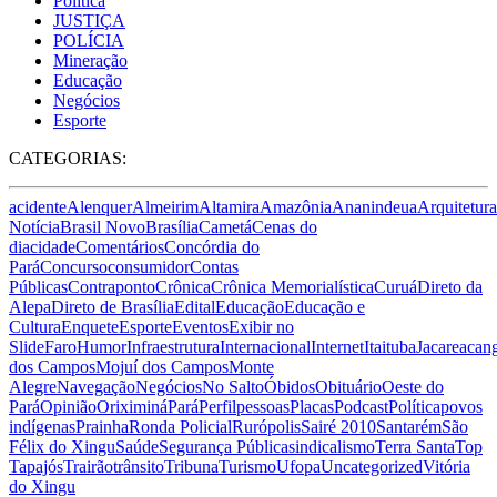
Política
JUSTIÇA
POLÍCIA
Mineração
Educação
Negócios
Esporte
CATEGORIAS:
acidente
Alenquer
Almeirim
Altamira
Amazônia
Ananindeua
Arquitetura
Notícia
Brasil Novo
Brasília
Cametá
Cenas do
dia
cidade
Comentários
Concórdia do
Pará
Concurso
consumidor
Contas
Públicas
Contraponto
Crônica
Crônica Memorialística
Curuá
Direto da
Alepa
Direto de Brasília
Edital
Educação
Educação e
Cultura
Enquete
Esporte
Eventos
Exibir no
Slide
Faro
Humor
Infraestrutura
Internacional
Internet
Itaituba
Jacareacan
dos Campos
Mojuí dos Campos
Monte
Alegre
Navegação
Negócios
No Salto
Óbidos
Obituário
Oeste do
Pará
Opinião
Oriximiná
Pará
Perfil
pessoas
Placas
Podcast
Política
povos
indígenas
Prainha
Ronda Policial
Rurópolis
Sairé 2010
Santarém
São
Félix do Xingu
Saúde
Segurança Pública
sindicalismo
Terra Santa
Top
Tapajós
Trairão
trânsito
Tribuna
Turismo
Ufopa
Uncategorized
Vitória
do Xingu