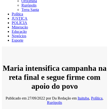
Oriximiná
Rurópolis
Terra Santa
Política
JUSTIÇA
POLÍCIA
Mineração
Educação
Negócios
Esporte
Maria intensifica campanha na
reta final e segue firme com
apoio do povo
Publicado em
27/09/2022
por
Da Redação
em
Itaituba
,
Política
,
Rurópolis