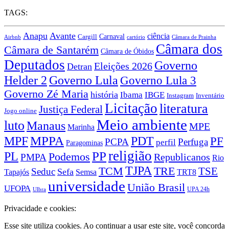
TAGS:
Anapu
Avante
ciência
Carnaval
Cargill
Airbnb
cartório
Câmara de Prainha
Câmara dos
Câmara de Santarém
Câmara de Óbidos
Deputados
Governo
Eleições 2026
Detran
Governo Lula
Helder 2
Governo Lula 3
Governo Zé Maria
história
Ibama
IBGE
Instagram
Inventário
Licitação
literatura
Justiça Federal
Jogo online
Meio ambiente
luto
Manaus
MPE
Marinha
MPPA
MPF
PDT
PF
PCPA
Perfuga
perfil
Paragominas
religião
PP
PL
Podemos
Republicanos
PMPA
Rio
TJPA
TCM
TRE
TSE
Seduc
Sefa
TRT8
Tapajós
Semsa
universidade
União Brasil
UFOPA
UPA 24h
Ulbra
Privacidade e cookies:
Esse site utiliza cookies. Ao continuar a usar este site, você concorda