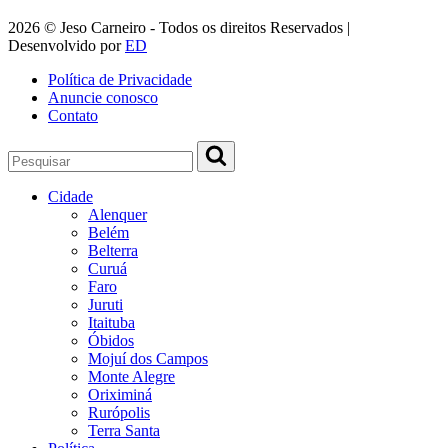
2026 © Jeso Carneiro - Todos os direitos Reservados |
Desenvolvido por
ED
Política de Privacidade
Anuncie conosco
Contato
Cidade
Alenquer
Belém
Belterra
Curuá
Faro
Juruti
Itaituba
Óbidos
Mojuí dos Campos
Monte Alegre
Oriximiná
Rurópolis
Terra Santa