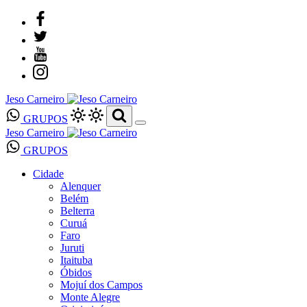
Jeso Carneiro
GRUPOS
Jeso Carneiro
GRUPOS
Cidade
Alenquer
Belém
Belterra
Curuá
Faro
Juruti
Itaituba
Óbidos
Mojuí dos Campos
Monte Alegre