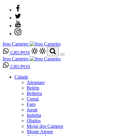
Jeso Carneiro
GRUPOS
Jeso Carneiro
GRUPOS
Cidade
Alenquer
Belém
Belterra
Curuá
Faro
Juruti
Itaituba
Óbidos
Mojuí dos Campos
Monte Alegre