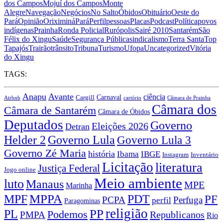
dos Campos
Mojuí dos Campos
Monte
Alegre
Navegação
Negócios
No Salto
Óbidos
Obituário
Oeste do
Pará
Opinião
Oriximiná
Pará
Perfil
pessoas
Placas
Podcast
Política
povos
indígenas
Prainha
Ronda Policial
Rurópolis
Sairé 2010
Santarém
São
Félix do Xingu
Saúde
Segurança Pública
sindicalismo
Terra Santa
Top
Tapajós
Trairão
trânsito
Tribuna
Turismo
Ufopa
Uncategorized
Vitória
do Xingu
TAGS:
Anapu
Avante
ciência
Carnaval
Cargill
Airbnb
cartório
Câmara de Prainha
Câmara dos
Câmara de Santarém
Câmara de Óbidos
Deputados
Governo
Eleições 2026
Detran
Governo Lula
Helder 2
Governo Lula 3
Governo Zé Maria
história
Ibama
IBGE
Instagram
Inventário
Licitação
literatura
Justiça Federal
Jogo online
Meio ambiente
luto
Manaus
MPE
Marinha
MPPA
MPF
PDT
PF
PCPA
Perfuga
perfil
Paragominas
religião
PP
PL
Podemos
Republicanos
PMPA
Rio