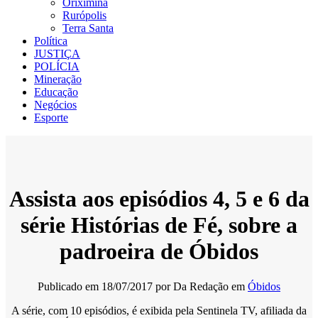
Oriximiná
Rurópolis
Terra Santa
Política
JUSTIÇA
POLÍCIA
Mineração
Educação
Negócios
Esporte
Assista aos episódios 4, 5 e 6 da
série Histórias de Fé, sobre a
padroeira de Óbidos
Publicado em
18/07/2017
por
Da Redação
em
Óbidos
A série, com 10 episódios, é exibida pela Sentinela TV, afiliada da