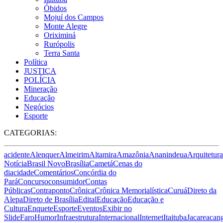
Óbidos
Mojuí dos Campos
Monte Alegre
Oriximiná
Rurópolis
Terra Santa
Política
JUSTIÇA
POLÍCIA
Mineração
Educação
Negócios
Esporte
CATEGORIAS:
acidente
Alenquer
Almeirim
Altamira
Amazônia
Ananindeua
Arquitetura
Notícia
Brasil Novo
Brasília
Cametá
Cenas do
dia
cidade
Comentários
Concórdia do
Pará
Concurso
consumidor
Contas
Públicas
Contraponto
Crônica
Crônica Memorialística
Curuá
Direto da
Alepa
Direto de Brasília
Edital
Educação
Educação e
Cultura
Enquete
Esporte
Eventos
Exibir no
Slide
Faro
Humor
Infraestrutura
Internacional
Internet
Itaituba
Jacareacan