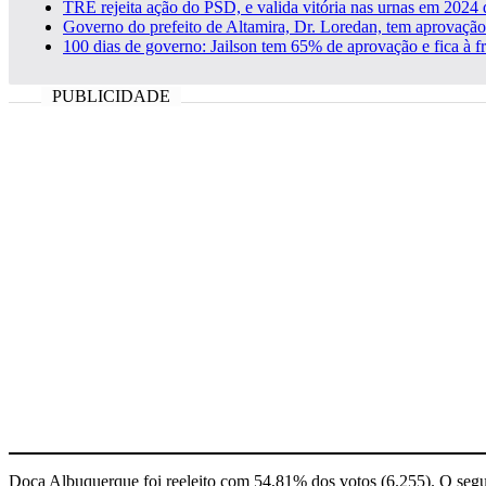
TRE rejeita ação do PSD, e valida vitória nas urnas em 2024 d
Governo do prefeito de Altamira, Dr. Loredan, tem aprovaç
100 dias de governo: Jailson tem 65% de aprovação e fica à f
Doca Albuquerque foi reeleito com 54,81% dos votos (6.255). O seg