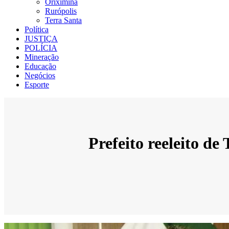
Oriximiná
Rurópolis
Terra Santa
Política
JUSTIÇA
POLÍCIA
Mineração
Educação
Negócios
Esporte
Prefeito reeleito de