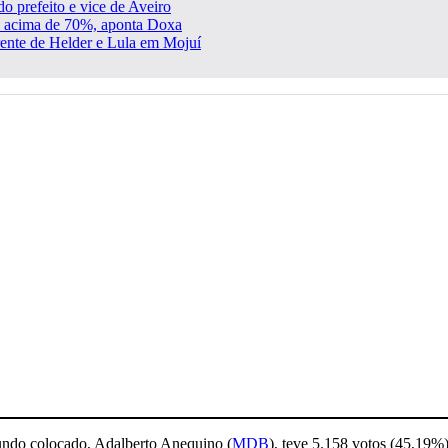
o prefeito e vice de Aveiro
ão acima de 70%, aponta Doxa
rente de Helder e Lula em Mojuí
undo colocado, Adalberto Anequino (
MDB
), teve 5.158 votos (45,19%)