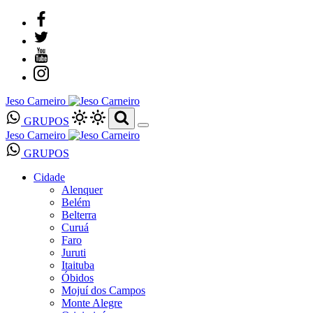
Jeso Carneiro
GRUPOS
Jeso Carneiro
GRUPOS
Cidade
Alenquer
Belém
Belterra
Curuá
Faro
Juruti
Itaituba
Óbidos
Mojuí dos Campos
Monte Alegre