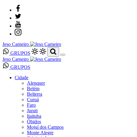
Jeso Carneiro
GRUPOS
Jeso Carneiro
GRUPOS
Cidade
Alenquer
Belém
Belterra
Curuá
Faro
Juruti
Itaituba
Óbidos
Mojuí dos Campos
Monte Alegre