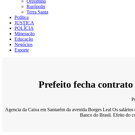
Oriximiná
Rurópolis
Terra Santa
Política
JUSTIÇA
POLÍCIA
Mineração
Educação
Negócios
Esporte
Prefeito fecha contrato
P
Agencia da Caixa em Santarém da avenida Borges Leal Os salários d
Banco do Brasil. Efeito do 