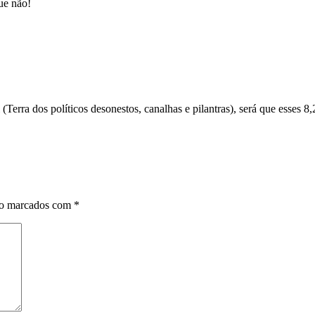
ue não!
l (Terra dos políticos desonestos, canalhas e pilantras), será que esse
ão marcados com
*