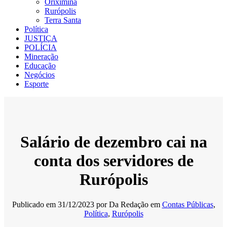
Oriximiná
Rurópolis
Terra Santa
Política
JUSTIÇA
POLÍCIA
Mineração
Educação
Negócios
Esporte
Salário de dezembro cai na
conta dos servidores de
Rurópolis
Publicado em
31/12/2023
por
Da Redação
em
Contas Públicas
,
Política
,
Rurópolis