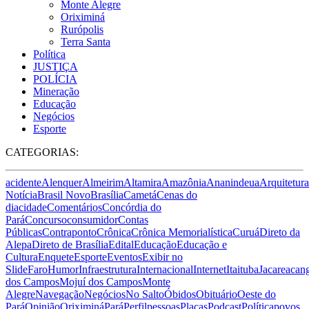
Monte Alegre
Oriximiná
Rurópolis
Terra Santa
Política
JUSTIÇA
POLÍCIA
Mineração
Educação
Negócios
Esporte
CATEGORIAS:
acidente
Alenquer
Almeirim
Altamira
Amazônia
Ananindeua
Arquitetura
Notícia
Brasil Novo
Brasília
Cametá
Cenas do
dia
cidade
Comentários
Concórdia do
Pará
Concurso
consumidor
Contas
Públicas
Contraponto
Crônica
Crônica Memorialística
Curuá
Direto da
Alepa
Direto de Brasília
Edital
Educação
Educação e
Cultura
Enquete
Esporte
Eventos
Exibir no
Slide
Faro
Humor
Infraestrutura
Internacional
Internet
Itaituba
Jacareacan
dos Campos
Mojuí dos Campos
Monte
Alegre
Navegação
Negócios
No Salto
Óbidos
Obituário
Oeste do
Pará
Opinião
Oriximiná
Pará
Perfil
pessoas
Placas
Podcast
Política
povos