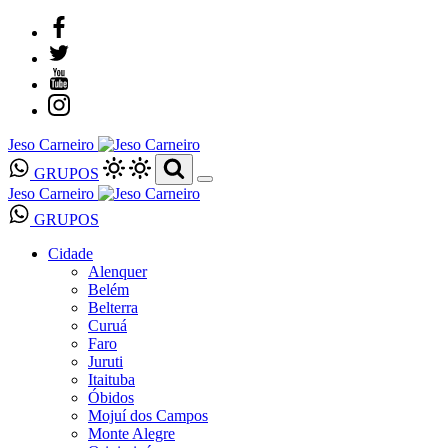
Jeso Carneiro
GRUPOS
Jeso Carneiro
GRUPOS
Cidade
Alenquer
Belém
Belterra
Curuá
Faro
Juruti
Itaituba
Óbidos
Mojuí dos Campos
Monte Alegre