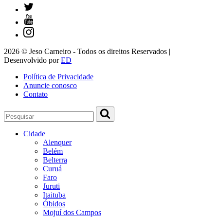
2026 © Jeso Carneiro - Todos os direitos Reservados |
Desenvolvido por
ED
Política de Privacidade
Anuncie conosco
Contato
Cidade
Alenquer
Belém
Belterra
Curuá
Faro
Juruti
Itaituba
Óbidos
Mojuí dos Campos