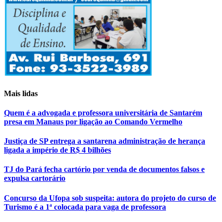
Mais lidas
Quem é a advogada e professora universitária de Santarém
presa em Manaus por ligação ao Comando Vermelho
Justiça de SP entrega a santarena administração de herança
ligada a império de R$ 4 bilhões
TJ do Pará fecha cartório por venda de documentos falsos e
expulsa cartorário
Concurso da Ufopa sob suspeita: autora do projeto do curso de
Turismo é a 1ª colocada para vaga de professora