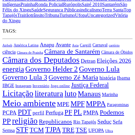
indígenas
Prainha
Ronda Policial
Rurópolis
Sairé 2010
Santarém
São
Félix do Xingu
Saúde
Segurança Pública
sindicalismo
Terra Santa
Top
Tapajós
Trairão
trânsito
Tribuna
Turismo
Ufopa
Uncategorized
Vitória
do Xingu
TAGS:
Anapu
Avante
Carnaval
América Latina
Cargill
Airbnb
Axia
cartório
Câmara de Santarém
ciência
Câmara de Óbidos
Câmara de Prainha
Câmara dos Deputados
Eleições 2026
Detran
energia
Governo Lula
Governo Helder 2
Governo Lula 3
Governo Zé Maria
história
Ibama
Justiça Federal
IBGE
Instagram
Jogo online
Inventário
Licitação
literatura
luto
Manaus
Marinha
Meio ambiente
MPPA
MPF
MPE
Paragominas
PDT
PF
PL
Podemos
PCPA
Perfuga
PMPA
perfil
religião
PP
Republicanos
Seduc
Sefa
Rio Tapajós
STF
TJPA
TCM
TRE
TSE
UFOPA
Semsa
Ulbra