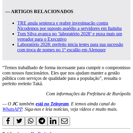
— ARTIGOS RELACIONADOS
TRE anula sentença e reabre investigação contra
Nicodemos por suposto assédio a servidores em Itaituba
Tom Silva avança no ‘laboratório 2028’ e puxa mais um
vereador para o Executivo
Laboratório 2028: prefeito inicia testes para sua sucessão
com troca de nomes no 1º escalão em Alenquer
“Temos trabalhado de forma incessante para cumprir o compromisso
com nossos funcionários. Eles que nos ajudam manter a gestão
pública com serviços de qualidade para a população”, ressalta o
prefeito reeleito Taká.
Com informações da Prefeitura de Rurópolis
— O
JC
também
está no Telegram
. E temos ainda canal do
WhatsAPP
. Siga-nos e leia notícias, veja vídeos e muito mais.