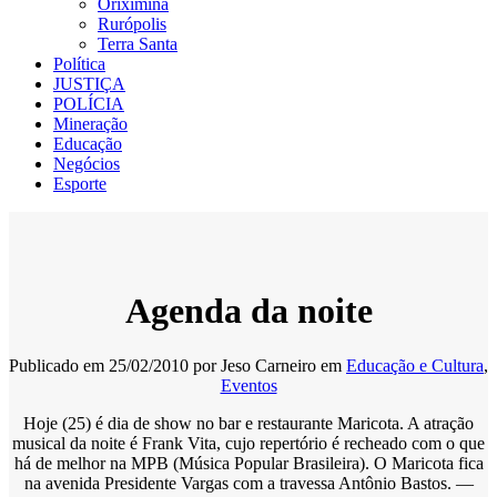
Oriximiná
Rurópolis
Terra Santa
Política
JUSTIÇA
POLÍCIA
Mineração
Educação
Negócios
Esporte
Agenda da noite
Publicado em
25/02/2010
por
Jeso Carneiro
em
Educação e Cultura
,
Eventos
Hoje (25) é dia de show no bar e restaurante Maricota. A atração
musical da noite é Frank Vita, cujo repertório é recheado com o que
há de melhor na MPB (Música Popular Brasileira). O Maricota fica
na avenida Presidente Vargas com a travessa Antônio Bastos. —