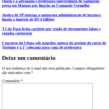
Quem é a advogada e professora universitária de Santarém
presa em Manaus por ligação ao Comando Vermelho
Justiça de SP entrega a santarena administração de herança
ligada a império de R$ 4 bilhões
TJ do Pará fecha cartório por venda de documentos falsos e
expulsa cartorário
Concurso da Ufopa sob suspeita: autora do projeto do curso de
Turismo é a 1ª colocada para vaga de professora
Deixe um comentário
O seu endereço de e-mail não será publicado.
Campos obrigatórios
são marcados com
*
Comentário
*