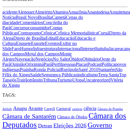
acidente
Alenquer
Almeirim
Altamira
Amazônia
Ananindeua
Arquitetura
Notícia
Brasil Novo
Brasília
Cametá
Cenas do
dia
cidade
Comentários
Concórdia do
Pará
Concurso
consumidor
Contas
Públicas
Contraponto
Crônica
Crônica Memorialística
Curuá
Direto da
Alepa
Direto de Brasília
Edital
Educação
Educação e
Cultura
Enquete
Esporte
Eventos
Exibir no
Slide
Faro
Humor
Infraestrutura
Internacional
Internet
Itaituba
Jacareacan
dos Campos
Mojuí dos Campos
Monte
Alegre
Navegação
Negócios
No Salto
Óbidos
Obituário
Oeste do
Pará
Opinião
Oriximiná
Pará
Perfil
pessoas
Placas
Podcast
Política
povos
indígenas
Prainha
Ronda Policial
Rurópolis
Sairé 2010
Santarém
São
Félix do Xingu
Saúde
Segurança Pública
sindicalismo
Terra Santa
Top
Tapajós
Trairão
trânsito
Tribuna
Turismo
Ufopa
Uncategorized
Vitória
do Xingu
TAGS:
Anapu
Avante
ciência
Carnaval
Cargill
Airbnb
cartório
Câmara de Prainha
Câmara dos
Câmara de Santarém
Câmara de Óbidos
Deputados
Governo
Eleições 2026
Detran