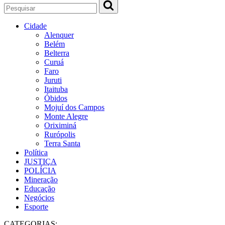
Cidade
Alenquer
Belém
Belterra
Curuá
Faro
Juruti
Itaituba
Óbidos
Mojuí dos Campos
Monte Alegre
Oriximiná
Rurópolis
Terra Santa
Política
JUSTIÇA
POLÍCIA
Mineração
Educação
Negócios
Esporte
CATEGORIAS: