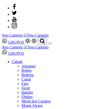
Jeso Carneiro
GRUPOS
Jeso Carneiro
GRUPOS
Cidade
Alenquer
Belém
Belterra
Curuá
Faro
Juruti
Itaituba
Óbidos
Mojuí dos Campos
Monte Alegre