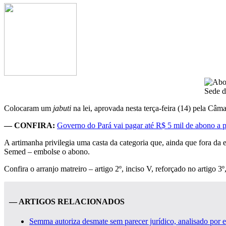
Sede d
Colocaram um
jabuti
na lei, aprovada nesta terça-feira (14) pela C
— CONFIRA:
Governo do Pará vai pagar até R$ 5 mil de abono a p
A artimanha privilegia uma casta da categoria que, ainda que fora da 
Semed – embolse o abono.
Confira o arranjo matreiro – artigo 2º, inciso V, reforçado no artigo 3º,
— ARTIGOS RELACIONADOS
Semma autoriza desmate sem parecer jurídico, analisado por 