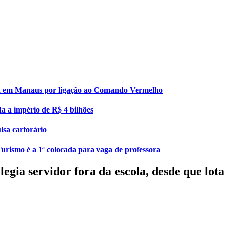
esa em Manaus por ligação ao Comando Vermelho
da a império de R$ 4 bilhões
lsa cartorário
urismo é a 1ª colocada para vaga de professora
gia servidor fora da escola, desde que lo