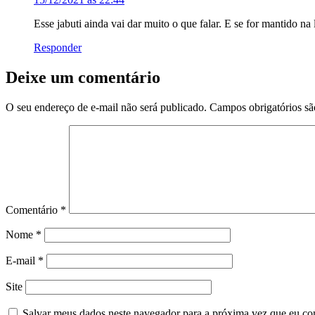
Esse jabuti ainda vai dar muito o que falar. E se for mantido n
Responder
Deixe um comentário
O seu endereço de e-mail não será publicado.
Campos obrigatórios s
Comentário
*
Nome
*
E-mail
*
Site
Salvar meus dados neste navegador para a próxima vez que eu co