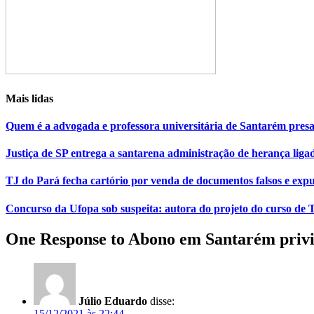
Mais lidas
Quem é a advogada e professora universitária de Santarém pr
Justiça de SP entrega a santarena administração de herança liga
TJ do Pará fecha cartório por venda de documentos falsos e expu
Concurso da Ufopa sob suspeita: autora do projeto do curso de T
One Response to Abono em Santarém privile
Júlio Eduardo
disse:
15/12/2021 às 22:44