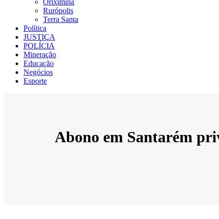
Oriximiná
Rurópolis
Terra Santa
Política
JUSTIÇA
POLÍCIA
Mineração
Educação
Negócios
Esporte
Abono em Santarém privi