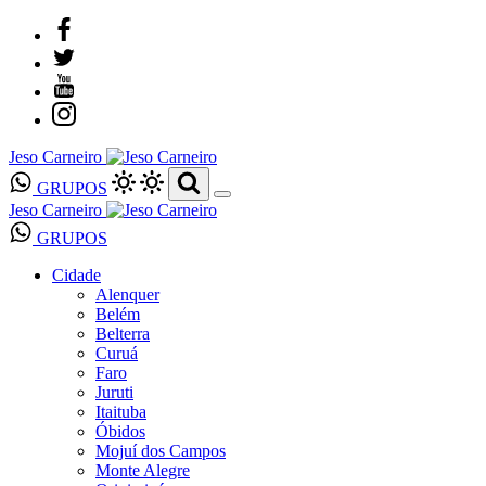
Jeso Carneiro
GRUPOS
Jeso Carneiro
GRUPOS
Cidade
Alenquer
Belém
Belterra
Curuá
Faro
Juruti
Itaituba
Óbidos
Mojuí dos Campos
Monte Alegre