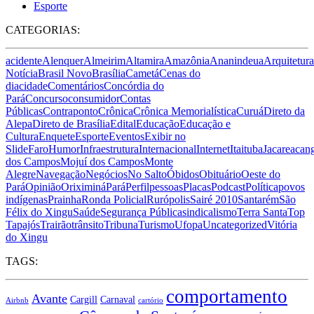
Esporte
CATEGORIAS:
acidente
Alenquer
Almeirim
Altamira
Amazônia
Ananindeua
Arquitetura
Notícia
Brasil Novo
Brasília
Cametá
Cenas do
dia
cidade
Comentários
Concórdia do
Pará
Concurso
consumidor
Contas
Públicas
Contraponto
Crônica
Crônica Memorialística
Curuá
Direto da
Alepa
Direto de Brasília
Edital
Educação
Educação e
Cultura
Enquete
Esporte
Eventos
Exibir no
Slide
Faro
Humor
Infraestrutura
Internacional
Internet
Itaituba
Jacareacan
dos Campos
Mojuí dos Campos
Monte
Alegre
Navegação
Negócios
No Salto
Óbidos
Obituário
Oeste do
Pará
Opinião
Oriximiná
Pará
Perfil
pessoas
Placas
Podcast
Política
povos
indígenas
Prainha
Ronda Policial
Rurópolis
Sairé 2010
Santarém
São
Félix do Xingu
Saúde
Segurança Pública
sindicalismo
Terra Santa
Top
Tapajós
Trairão
trânsito
Tribuna
Turismo
Ufopa
Uncategorized
Vitória
do Xingu
TAGS:
comportamento
Avante
Carnaval
Cargill
Airbnb
cartório