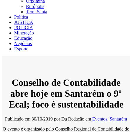
Oriximiná
Rurópolis
Terra Santa
Política
JUSTIÇA
POLÍCIA
Mineração
Educação
Negócios
Esporte
Conselho de Contabilidade
abre hoje em Santarém o 9º
Ecal; foco é sustentabilidade
Publicado em
30/10/2019
por
Da Redação
em
Eventos
,
Santarém
O evento é organizado pelo Conselho Regional de Contabilidade do