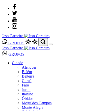
Jeso Carneiro
GRUPOS
Jeso Carneiro
GRUPOS
Cidade
Alenquer
Belém
Belterra
Curuá
Faro
Juruti
Itaituba
Óbidos
Mojuí dos Campos
Monte Alegre