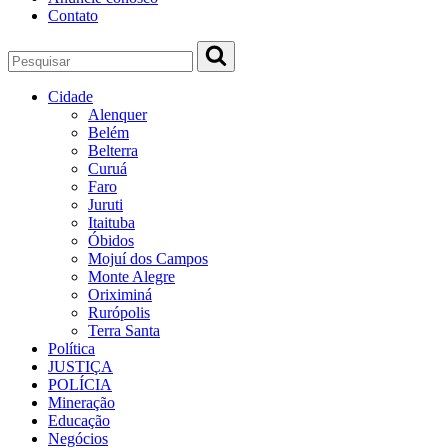
Contato
Cidade
Alenquer
Belém
Belterra
Curuá
Faro
Juruti
Itaituba
Óbidos
Mojuí dos Campos
Monte Alegre
Oriximiná
Rurópolis
Terra Santa
Política
JUSTIÇA
POLÍCIA
Mineração
Educação
Negócios