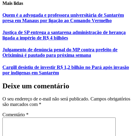
Mais lidas
Quem é a advogada e professora universitária de Santarém
presa em Manaus por ligação ao Comando Vermelho
Justiça de SP entrega a santarena administração de herança
ligada a império de R$ 4 bilhões
Julgamento de denúncia penal do MP contra prefeito de
Oriximiná é pautado para próxima semana
Cargill desistiu de investir R$ 1,2 bilhão no Pará após invasão
por indígenas em Santarém
Deixe um comentário
O seu endereço de e-mail não será publicado.
Campos obrigatórios
são marcados com
*
Comentário
*