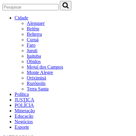
Cidade
Alenquer
Belém
Belterra
Curuá
Faro
Juruti
Itaituba
Óbidos
Mojuí dos Campos
Monte Alegre
Oriximiná
Rurópolis
Terra Santa
Política
JUSTIÇA
POLÍCIA
Mineração
Educação
Negócios
Esporte