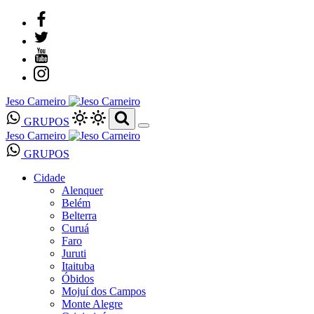
Jeso Carneiro
GRUPOS
Jeso Carneiro
GRUPOS
Cidade
Alenquer
Belém
Belterra
Curuá
Faro
Juruti
Itaituba
Óbidos
Mojuí dos Campos
Monte Alegre