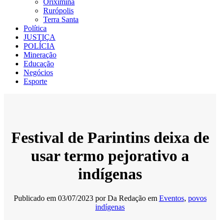
Oriximiná
Rurópolis
Terra Santa
Política
JUSTIÇA
POLÍCIA
Mineração
Educação
Negócios
Esporte
Festival de Parintins deixa de
usar termo pejorativo a
indígenas
Publicado em
03/07/2023
por
Da Redação
em
Eventos
,
povos
indígenas