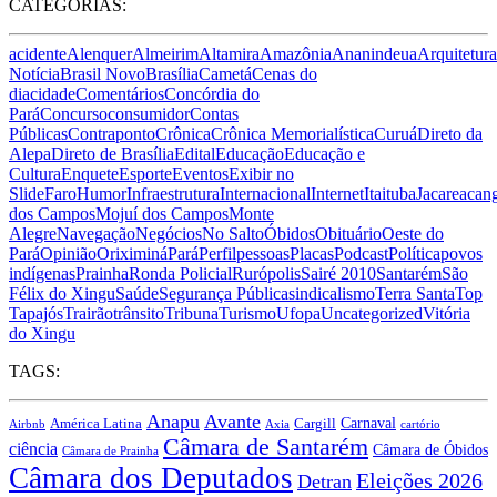
CATEGORIAS:
acidente
Alenquer
Almeirim
Altamira
Amazônia
Ananindeua
Arquitetura
Notícia
Brasil Novo
Brasília
Cametá
Cenas do
dia
cidade
Comentários
Concórdia do
Pará
Concurso
consumidor
Contas
Públicas
Contraponto
Crônica
Crônica Memorialística
Curuá
Direto da
Alepa
Direto de Brasília
Edital
Educação
Educação e
Cultura
Enquete
Esporte
Eventos
Exibir no
Slide
Faro
Humor
Infraestrutura
Internacional
Internet
Itaituba
Jacareacan
dos Campos
Mojuí dos Campos
Monte
Alegre
Navegação
Negócios
No Salto
Óbidos
Obituário
Oeste do
Pará
Opinião
Oriximiná
Pará
Perfil
pessoas
Placas
Podcast
Política
povos
indígenas
Prainha
Ronda Policial
Rurópolis
Sairé 2010
Santarém
São
Félix do Xingu
Saúde
Segurança Pública
sindicalismo
Terra Santa
Top
Tapajós
Trairão
trânsito
Tribuna
Turismo
Ufopa
Uncategorized
Vitória
do Xingu
TAGS:
Anapu
Avante
Carnaval
América Latina
Cargill
Airbnb
Axia
cartório
Câmara de Santarém
ciência
Câmara de Óbidos
Câmara de Prainha
Câmara dos Deputados
Eleições 2026
Detran