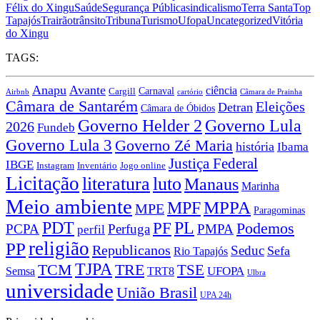
Félix do Xingu
Saúde
Segurança Pública
sindicalismo
Terra Santa
Top
Tapajós
Trairão
trânsito
Tribuna
Turismo
Ufopa
Uncategorized
Vitória
do Xingu
TAGS:
Anapu
Avante
ciência
Carnaval
Cargill
Airbnb
cartório
Câmara de Prainha
Câmara de Santarém
Eleições
Detran
Câmara de Óbidos
Governo Lula
Governo Helder 2
2026
Fundeb
Governo Lula 3
Governo Zé Maria
história
Ibama
Justiça Federal
IBGE
Instagram
Jogo online
Inventário
Licitação
literatura
luto
Manaus
Marinha
Meio ambiente
MPPA
MPF
MPE
Paragominas
PDT
PF
PL
Podemos
PCPA
Perfuga
PMPA
perfil
religião
PP
Republicanos
Seduc
Sefa
Rio Tapajós
TJPA
TCM
TRE
TSE
TRT8
UFOPA
Semsa
Ulbra
universidade
União Brasil
UPA 24h