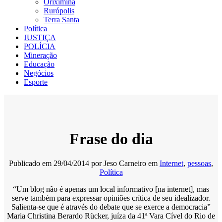
Oriximiná
Rurópolis
Terra Santa
Política
JUSTIÇA
POLÍCIA
Mineração
Educação
Negócios
Esporte
Frase do dia
Publicado em
29/04/2014
por
Jeso Carneiro
em
Internet
,
pessoas
,
Política
“Um blog não é apenas um local informativo [na internet], mas
serve também para expressar opiniões crítica de seu idealizador.
Salienta-se que é através do debate que se exerce a democracia”
Maria Christina Berardo Rücker, juíza da 41ª Vara Cível do Rio de