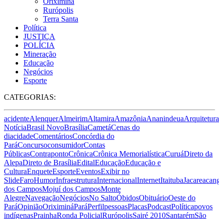
Oriximiná
Rurópolis
Terra Santa
Política
JUSTIÇA
POLÍCIA
Mineração
Educação
Negócios
Esporte
CATEGORIAS:
acidente
Alenquer
Almeirim
Altamira
Amazônia
Ananindeua
Arquitetura
Notícia
Brasil Novo
Brasília
Cametá
Cenas do
dia
cidade
Comentários
Concórdia do
Pará
Concurso
consumidor
Contas
Públicas
Contraponto
Crônica
Crônica Memorialística
Curuá
Direto da
Alepa
Direto de Brasília
Edital
Educação
Educação e
Cultura
Enquete
Esporte
Eventos
Exibir no
Slide
Faro
Humor
Infraestrutura
Internacional
Internet
Itaituba
Jacareacan
dos Campos
Mojuí dos Campos
Monte
Alegre
Navegação
Negócios
No Salto
Óbidos
Obituário
Oeste do
Pará
Opinião
Oriximiná
Pará
Perfil
pessoas
Placas
Podcast
Política
povos
indígenas
Prainha
Ronda Policial
Rurópolis
Sairé 2010
Santarém
São