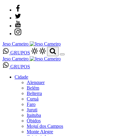
Jeso Carneiro
GRUPOS
Jeso Carneiro
GRUPOS
Cidade
Alenquer
Belém
Belterra
Curuá
Faro
Juruti
Itaituba
Óbidos
Mojuí dos Campos
Monte Alegre