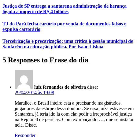
Justiça de SP entrega a santarena administração de herança
ligada a império de R$ 4 bilhões
TJ do Pará fecha cartório por venda de documentos falsos e
expulsa cartorário
Terceirização e precarização: uma crítica à gestão municipal de
Santarém na educação pública. Por Isaac Lisboa
5 Responses to Frase do dia
luiz fernandes de oliveira
disse:
29/04/2014 às 19:08
Maralice, o Brasil inteiro está a precisar de magistrados,
julgadores da estirpe dessa doutora. Se essa juíza estivesse em
Santarém, já teria ido lá com ela; pedir a irreprochável justiça
na Regional de perícias. Com extirpaçãodo …, que se instalou
nela. Disse.
Responder