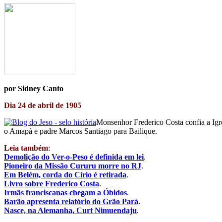
por Sidney Canto
Dia 24 de abril de 1905
Monsenhor Frederico Costa confia a Igr
o Amapá e padre Marcos Santiago para Bailique.
Leia também
:
Demolição do Ver-o-Peso é definida em lei
.
Pioneiro da Missão Cururu morre no RJ
.
Em Belém, corda do Círio é retirada
.
Livro sobre Frederico Costa
.
Irmãs franciscanas chegam a Óbidos
.
Barão apresenta relatório do Grão Pará
.
Nasce, na Alemanha, Curt Nimuendaju
.