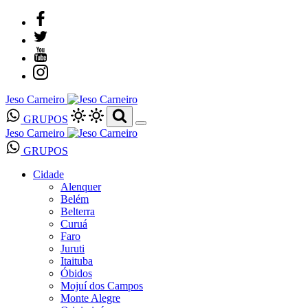
Jeso Carneiro
GRUPOS
Jeso Carneiro
GRUPOS
Cidade
Alenquer
Belém
Belterra
Curuá
Faro
Juruti
Itaituba
Óbidos
Mojuí dos Campos
Monte Alegre