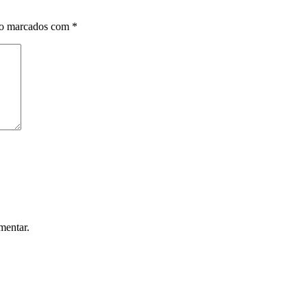
ão marcados com
*
mentar.