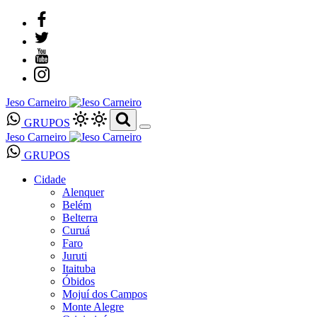
Jeso Carneiro
GRUPOS
Jeso Carneiro
GRUPOS
Cidade
Alenquer
Belém
Belterra
Curuá
Faro
Juruti
Itaituba
Óbidos
Mojuí dos Campos
Monte Alegre