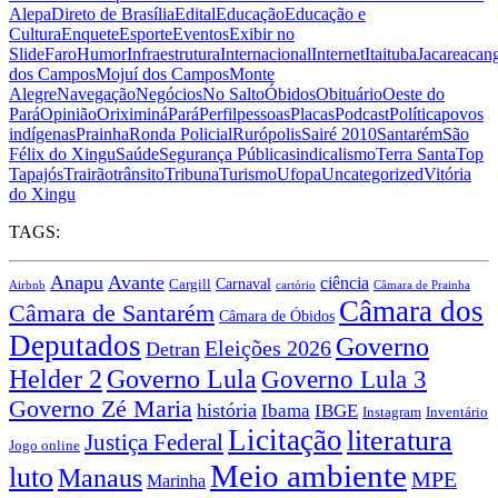
Alepa
Direto de Brasília
Edital
Educação
Educação e
Cultura
Enquete
Esporte
Eventos
Exibir no
Slide
Faro
Humor
Infraestrutura
Internacional
Internet
Itaituba
Jacareacan
dos Campos
Mojuí dos Campos
Monte
Alegre
Navegação
Negócios
No Salto
Óbidos
Obituário
Oeste do
Pará
Opinião
Oriximiná
Pará
Perfil
pessoas
Placas
Podcast
Política
povos
indígenas
Prainha
Ronda Policial
Rurópolis
Sairé 2010
Santarém
São
Félix do Xingu
Saúde
Segurança Pública
sindicalismo
Terra Santa
Top
Tapajós
Trairão
trânsito
Tribuna
Turismo
Ufopa
Uncategorized
Vitória
do Xingu
TAGS:
Anapu
Avante
ciência
Carnaval
Cargill
Airbnb
cartório
Câmara de Prainha
Câmara dos
Câmara de Santarém
Câmara de Óbidos
Deputados
Governo
Eleições 2026
Detran
Governo Lula
Helder 2
Governo Lula 3
Governo Zé Maria
história
Ibama
IBGE
Instagram
Inventário
Licitação
literatura
Justiça Federal
Jogo online
Meio ambiente
luto
Manaus
MPE
Marinha