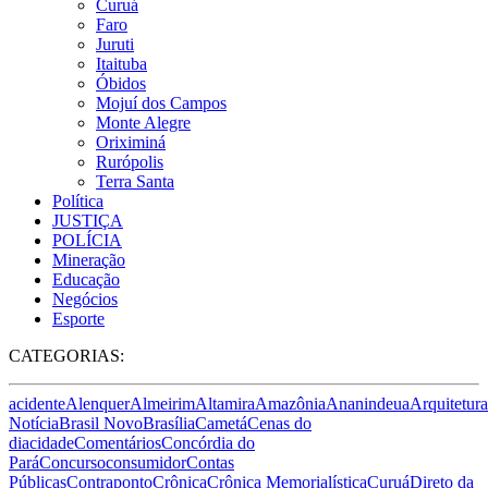
Curuá
Faro
Juruti
Itaituba
Óbidos
Mojuí dos Campos
Monte Alegre
Oriximiná
Rurópolis
Terra Santa
Política
JUSTIÇA
POLÍCIA
Mineração
Educação
Negócios
Esporte
CATEGORIAS:
acidente
Alenquer
Almeirim
Altamira
Amazônia
Ananindeua
Arquitetura
Notícia
Brasil Novo
Brasília
Cametá
Cenas do
dia
cidade
Comentários
Concórdia do
Pará
Concurso
consumidor
Contas
Públicas
Contraponto
Crônica
Crônica Memorialística
Curuá
Direto da