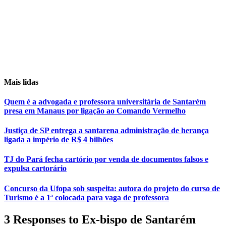
Mais lidas
Quem é a advogada e professora universitária de Santarém
presa em Manaus por ligação ao Comando Vermelho
Justiça de SP entrega a santarena administração de herança
ligada a império de R$ 4 bilhões
TJ do Pará fecha cartório por venda de documentos falsos e
expulsa cartorário
Concurso da Ufopa sob suspeita: autora do projeto do curso de
Turismo é a 1ª colocada para vaga de professora
3 Responses to Ex-bispo de Santarém