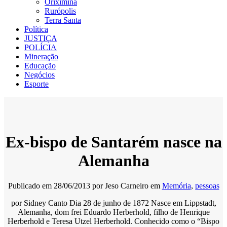
Oriximiná
Rurópolis
Terra Santa
Política
JUSTIÇA
POLÍCIA
Mineração
Educação
Negócios
Esporte
Ex-bispo de Santarém nasce na
Alemanha
Publicado em
28/06/2013
por
Jeso Carneiro
em
Memória
,
pessoas
por Sidney Canto Dia 28 de junho de 1872 Nasce em Lippstadt,
Alemanha, dom frei Eduardo Herberhold, filho de Henrique
Herberhold e Teresa Utzel Herberhold. Conhecido como o “Bispo