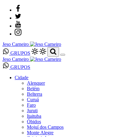
Jeso Carneiro
GRUPOS
Jeso Carneiro
GRUPOS
Cidade
Alenquer
Belém
Belterra
Curuá
Faro
Juruti
Itaituba
Óbidos
Mojuí dos Campos
Monte Alegre