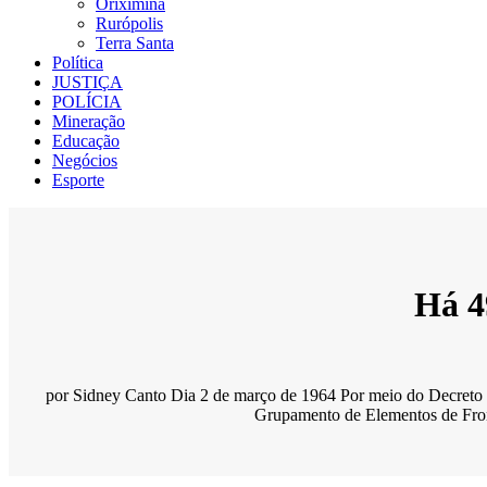
Oriximiná
Rurópolis
Terra Santa
Política
JUSTIÇA
POLÍCIA
Mineração
Educação
Negócios
Esporte
Há 4
por Sidney Canto Dia 2 de março de 1964 Por meio do Decreto P
Grupamento de Elementos de Fronte