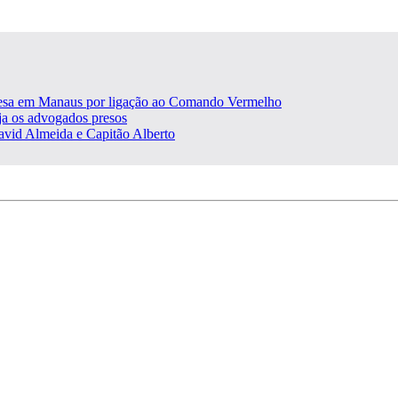
presa em Manaus por ligação ao Comando Vermelho
ja os advogados presos
David Almeida e Capitão Alberto