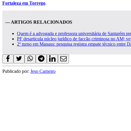
Fortaleza em Torrego
.
— ARTIGOS RELACIONADOS
Quem é a advogada e professora universitária de Santarém 
PF desarticula núcleo jurídico de facção criminosa no AM; ve
2º turno em Manaus: pesquisa registra empate técnico entre 
Publicado por:
Jeso Carneiro