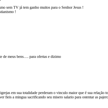
smo sem TV já tem ganho muitos para o Senhor Jesus !
tianismo !
arte de meus bens…. para ofertas e dizimo
igrejas em sua totalidade perderam o vinculo maior que é sua relação t
e ver fieis a mingua sacrificando seu misero salario para ostentar as paj