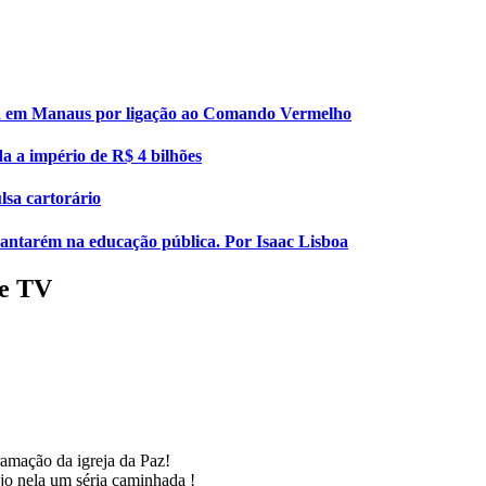
esa em Manaus por ligação ao Comando Vermelho
da a império de R$ 4 bilhões
lsa cartorário
 Santarém na educação pública. Por Isaac Lisboa
de TV
amação da igreja da Paz!
o nela um séria caminhada !