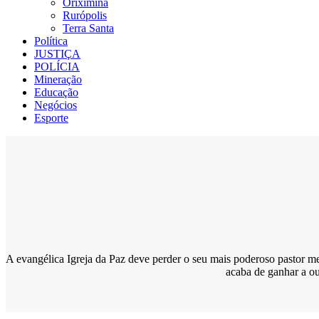
Oriximiná
Rurópolis
Terra Santa
Política
JUSTIÇA
POLÍCIA
Mineração
Educação
Negócios
Esporte
A evangélica Igreja da Paz deve perder o seu mais poderoso pastor 
acaba de ganhar a ou