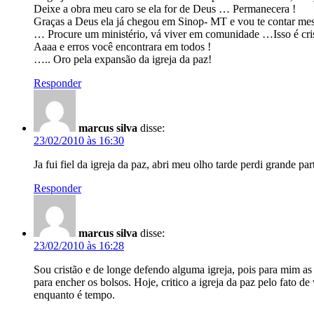
Deixe a obra meu caro se ela for de Deus … Permanecera !
Graças a Deus ela já chegou em Sinop- MT e vou te contar me
… Procure um ministério, vá viver em comunidade …Isso é cris
Aaaa e erros você encontrara em todos !
….. Oro pela expansão da igreja da paz!
Responder
marcus silva
disse:
23/02/2010 às 16:30
Ja fui fiel da igreja da paz, abri meu olho tarde perdi grande p
Responder
marcus silva
disse:
23/02/2010 às 16:28
Sou cristão e de longe defendo alguma igreja, pois para mim as 
para encher os bolsos. Hoje, critico a igreja da paz pelo fato d
enquanto é tempo.