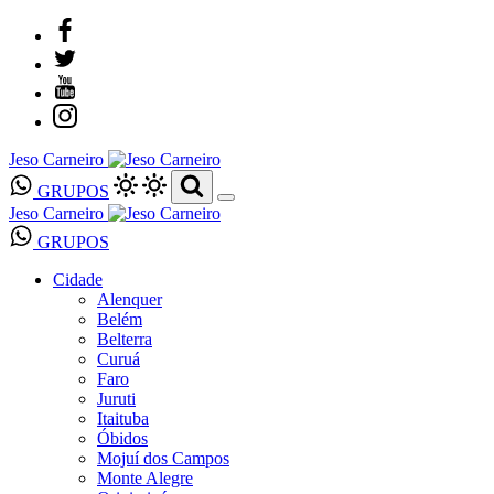
Jeso Carneiro
GRUPOS
Jeso Carneiro
GRUPOS
Cidade
Alenquer
Belém
Belterra
Curuá
Faro
Juruti
Itaituba
Óbidos
Mojuí dos Campos
Monte Alegre