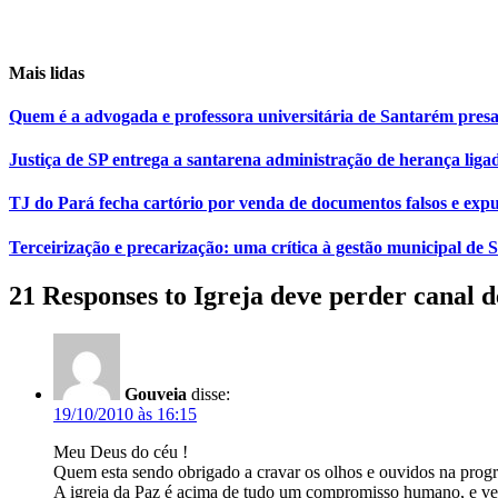
Mais lidas
Quem é a advogada e professora universitária de Santarém pr
Justiça de SP entrega a santarena administração de herança liga
TJ do Pará fecha cartório por venda de documentos falsos e expu
Terceirização e precarização: uma crítica à gestão municipal de
21 Responses to Igreja deve perder canal 
Gouveia
disse:
19/10/2010 às 16:15
Meu Deus do céu !
Quem esta sendo obrigado a cravar os olhos e ouvidos na progr
A igreja da Paz é acima de tudo um compromisso humano, e vej