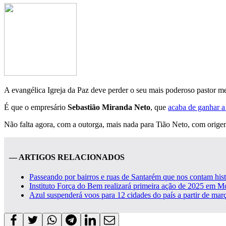
A evangélica Igreja da Paz deve perder o seu mais poderoso pastor 
É que o empresário
Sebastião Miranda Neto
, que
acaba de ganhar a
Não falta agora, com a outorga, mais nada para Tião Neto, com orig
— ARTIGOS RELACIONADOS
Passeando por bairros e ruas de Santarém que nos contam hist
Instituto Força do Bem realizará primeira ação de 2025 em 
Azul suspenderá voos para 12 cidades do país a partir de março