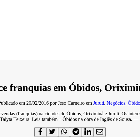
ce franquias em Óbidos, Oriximi
Publicado em
20/02/2016
por
Jeso Carneiro
em
Juruti
,
Negócios
,
Óbido
revendas (franquias) na cidades de Óbidos, Oriximiná e Juruti. Os int
 a Talyta Teixeira. Leia também – Óbidos na obra de Inglês de 