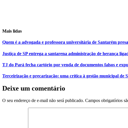
Mais lidas
Quem é a advogada e professora universitária de Santarém pr
Justiça de SP entrega a santarena administração de herança liga
TJ do Pará fecha cartório por venda de documentos falsos e expu
Terceirização e precarização: uma crítica à gestão municipal de
Deixe um comentário
O seu endereço de e-mail não será publicado.
Campos obrigatórios s