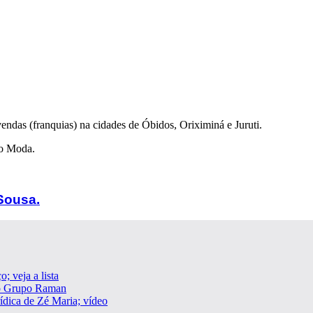
vendas (franquias) na cidades de Óbidos, Oriximiná e Juruti.
lo Moda.
Sousa.
; veja a lista
 o Grupo Raman
dica de Zé Maria; vídeo