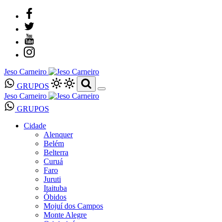
Jeso Carneiro
GRUPOS
Jeso Carneiro
GRUPOS
Cidade
Alenquer
Belém
Belterra
Curuá
Faro
Juruti
Itaituba
Óbidos
Mojuí dos Campos
Monte Alegre