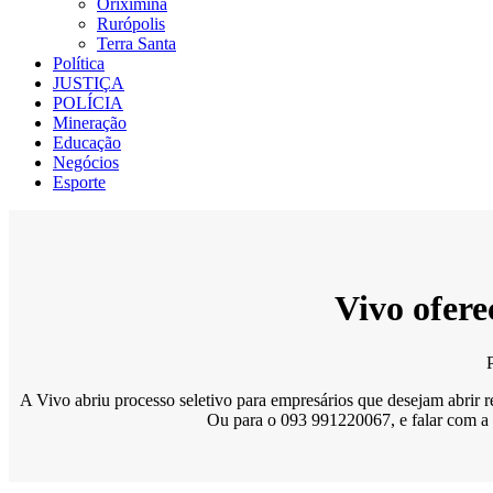
Oriximiná
Rurópolis
Terra Santa
Política
JUSTIÇA
POLÍCIA
Mineração
Educação
Negócios
Esporte
Vivo ofere
A Vivo abriu processo seletivo para empresários que desejam abrir 
Ou para o 093 991220067, e falar com