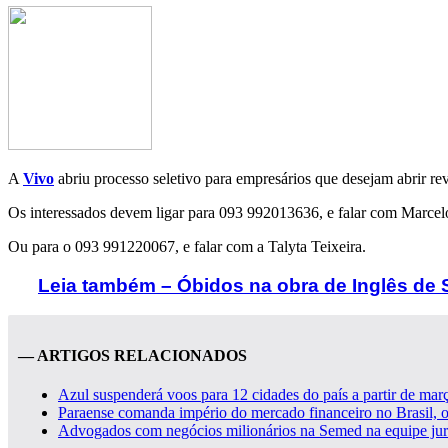
A
Vivo
abriu processo seletivo para empresários que desejam abrir re
Os interessados devem ligar para 093 992013636, e falar com Marce
Ou para o 093 991220067, e falar com a Talyta Teixeira.
Leia também – Óbidos na obra de Inglês de 
— ARTIGOS RELACIONADOS
Azul suspenderá voos para 12 cidades do país a partir de março
Paraense comanda império do mercado financeiro no Brasil,
Advogados com negócios milionários na Semed na equipe jurí