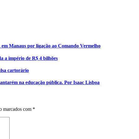
esa em Manaus por ligação ao Comando Vermelho
da a império de R$ 4 bilhões
lsa cartorário
 Santarém na educação pública. Por Isaac Lisboa
ão marcados com
*