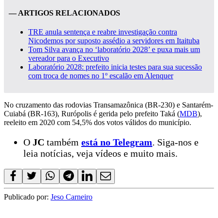
— ARTIGOS RELACIONADOS
TRE anula sentença e reabre investigação contra
Nicodemos por suposto assédio a servidores em Itaituba
Tom Silva avança no ‘laboratório 2028’ e puxa mais um
vereador para o Executivo
Laboratório 2028: prefeito inicia testes para sua sucessão
com troca de nomes no 1º escalão em Alenquer
No cruzamento das rodovias Transamazônica (BR-230) e Santarém-
Cuiabá (BR-163), Rurópolis é gerida pelo prefeito Taká (
MDB
),
reeleito em 2020 com 54,5% dos votos válidos do município.
O
JC
também
está no Telegram
. Siga-nos e
leia notícias, veja vídeos e muito mais.
Publicado por:
Jeso Carneiro