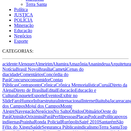
Terra Santa
Política
JUSTIÇA
POLÍCIA
Mineração
Educação
Negócios
Esporte
CATEGORIAS:
acidente
Alenquer
Almeirim
Altamira
Amazônia
Ananindeua
Arquitetura
Notícia
Brasil Novo
Brasília
Cametá
Cenas do
dia
cidade
Comentários
Concórdia do
Pará
Concurso
consumidor
Contas
Públicas
Contraponto
Crônica
Crônica Memorialística
Curuá
Direto da
Alepa
Direto de Brasília
Edital
Educação
Educação e
Cultura
Enquete
Esporte
Eventos
Exibir no
Slide
Faro
Humor
Infraestrutura
Internacional
Internet
Itaituba
Jacareacan
dos Campos
Mojuí dos Campos
Monte
Alegre
Navegação
Negócios
No Salto
Óbidos
Obituário
Oeste do
Pará
Opinião
Oriximiná
Pará
Perfil
pessoas
Placas
Podcast
Política
povos
indígenas
Prainha
Ronda Policial
Rurópolis
Sairé 2010
Santarém
São
Félix do Xingu
Saúde
Segurança Pública
sindicalismo
Terra Santa
Top