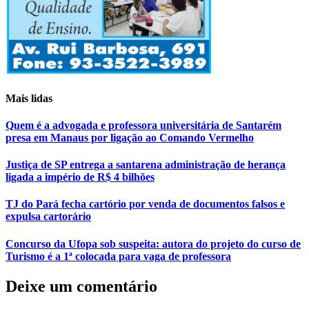
Mais lidas
Quem é a advogada e professora universitária de Santarém
presa em Manaus por ligação ao Comando Vermelho
Justiça de SP entrega a santarena administração de herança
ligada a império de R$ 4 bilhões
TJ do Pará fecha cartório por venda de documentos falsos e
expulsa cartorário
Concurso da Ufopa sob suspeita: autora do projeto do curso de
Turismo é a 1ª colocada para vaga de professora
Deixe um comentário