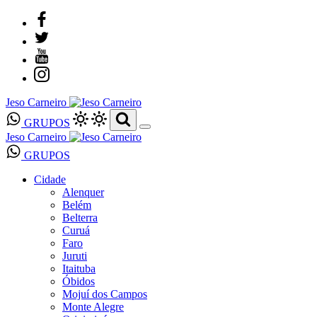
Jeso Carneiro
GRUPOS
Jeso Carneiro
GRUPOS
Cidade
Alenquer
Belém
Belterra
Curuá
Faro
Juruti
Itaituba
Óbidos
Mojuí dos Campos
Monte Alegre