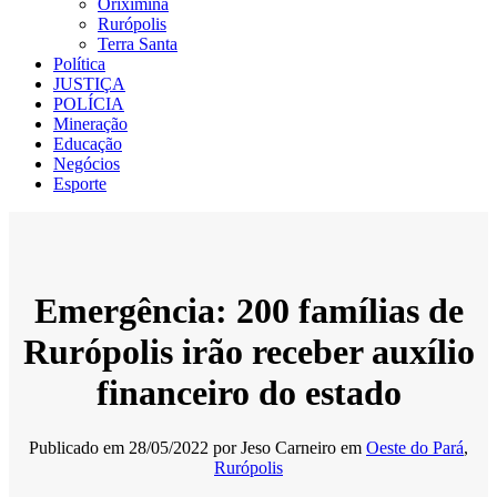
Oriximiná
Rurópolis
Terra Santa
Política
JUSTIÇA
POLÍCIA
Mineração
Educação
Negócios
Esporte
Emergência: 200 famílias de
Rurópolis irão receber auxílio
financeiro do estado
Publicado em
28/05/2022
por
Jeso Carneiro
em
Oeste do Pará
,
Rurópolis