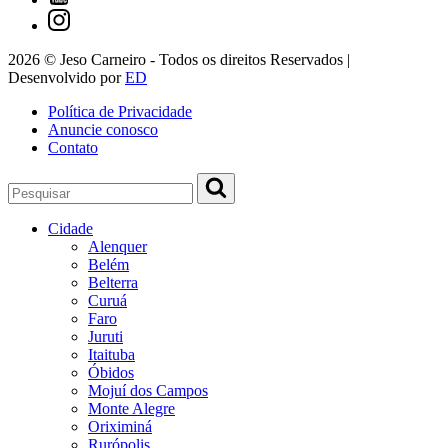
2026 © Jeso Carneiro - Todos os direitos Reservados |
Desenvolvido por
ED
Política de Privacidade
Anuncie conosco
Contato
Cidade
Alenquer
Belém
Belterra
Curuá
Faro
Juruti
Itaituba
Óbidos
Mojuí dos Campos
Monte Alegre
Oriximiná
Rurópolis