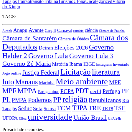
Tapajós
Trairão
trânsito
Tribuna
Turismo
Ufopa
Uncategorized
Vitória
do Xingu
TAGS:
Anapu
Avante
ciência
Carnaval
Cargill
Airbnb
cartório
Câmara de Prainha
Câmara dos
Câmara de Santarém
Câmara de Óbidos
Deputados
Governo
Eleições 2026
Detran
Governo Lula
Helder 2
Governo Lula 3
Governo Zé Maria
história
Ibama
IBGE
Instagram
Inventário
Licitação
literatura
Justiça Federal
Jogo online
Meio ambiente
luto
Manaus
MPE
Marinha
MPPA
MPF
PDT
PF
PCPA
Perfuga
perfil
Paragominas
religião
PP
PL
Podemos
Republicanos
PMPA
Rio
TJPA
TCM
TRE
TSE
Seduc
Sefa
TRT8
Tapajós
Semsa
universidade
União Brasil
UFOPA
UPA 24h
Ulbra
Privacidade e cookies: