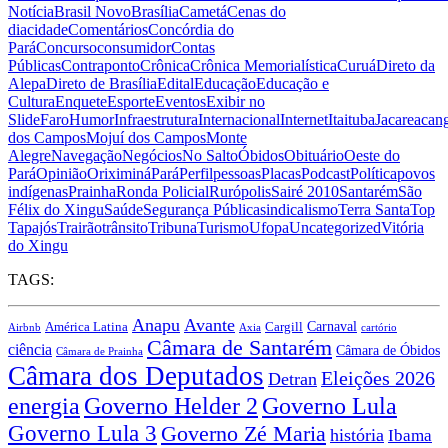
Notícia
Brasil Novo
Brasília
Cametá
Cenas do
dia
cidade
Comentários
Concórdia do
Pará
Concurso
consumidor
Contas
Públicas
Contraponto
Crônica
Crônica Memorialística
Curuá
Direto da
Alepa
Direto de Brasília
Edital
Educação
Educação e
Cultura
Enquete
Esporte
Eventos
Exibir no
Slide
Faro
Humor
Infraestrutura
Internacional
Internet
Itaituba
Jacareacan
dos Campos
Mojuí dos Campos
Monte
Alegre
Navegação
Negócios
No Salto
Óbidos
Obituário
Oeste do
Pará
Opinião
Oriximiná
Pará
Perfil
pessoas
Placas
Podcast
Política
povos
indígenas
Prainha
Ronda Policial
Rurópolis
Sairé 2010
Santarém
São
Félix do Xingu
Saúde
Segurança Pública
sindicalismo
Terra Santa
Top
Tapajós
Trairão
trânsito
Tribuna
Turismo
Ufopa
Uncategorized
Vitória
do Xingu
TAGS:
Anapu
Avante
Carnaval
Cargill
América Latina
Airbnb
Axia
cartório
Câmara de Santarém
ciência
Câmara de Óbidos
Câmara de Prainha
Câmara dos Deputados
Eleições 2026
Detran
energia
Governo Lula
Governo Helder 2
Governo Lula 3
Governo Zé Maria
história
Ibama