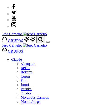
Jeso Carneiro
GRUPOS
Jeso Carneiro
GRUPOS
Cidade
Alenquer
Belém
Belterra
Curuá
Faro
Juruti
Itaituba
Óbidos
Mojuí dos Campos
Monte Alegre