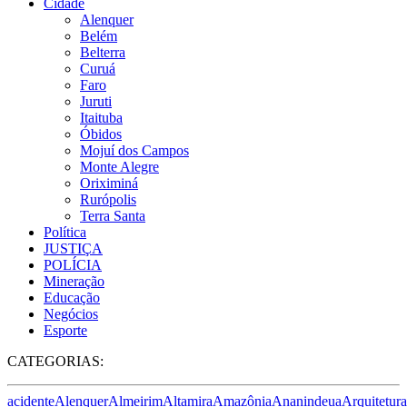
Cidade
Alenquer
Belém
Belterra
Curuá
Faro
Juruti
Itaituba
Óbidos
Mojuí dos Campos
Monte Alegre
Oriximiná
Rurópolis
Terra Santa
Política
JUSTIÇA
POLÍCIA
Mineração
Educação
Negócios
Esporte
CATEGORIAS:
acidente
Alenquer
Almeirim
Altamira
Amazônia
Ananindeua
Arquitetura