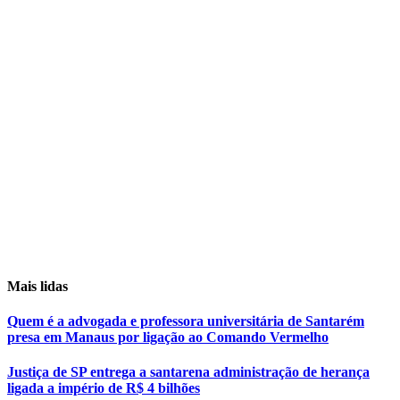
Mais lidas
Quem é a advogada e professora universitária de Santarém
presa em Manaus por ligação ao Comando Vermelho
Justiça de SP entrega a santarena administração de herança
ligada a império de R$ 4 bilhões