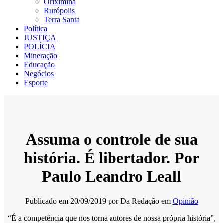
Oriximiná
Rurópolis
Terra Santa
Política
JUSTIÇA
POLÍCIA
Mineração
Educação
Negócios
Esporte
Assuma o controle de sua
história. É libertador. Por
Paulo Leandro Leall
Publicado em
20/09/2019
por
Da Redação
em
Opinião
“É a competência que nos torna autores de nossa própria história”,