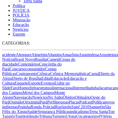
Terra Santa
Política
JUSTIÇA
POLÍCIA
Mineração
Educação
Negócios
Esporte
CATEGORIAS:
acidente
Alenquer
Almeirim
Altamira
Amazônia
Ananindeua
Arquitetura
Notícia
Brasil Novo
Brasília
Cametá
Cenas do
dia
cidade
Comentários
Concórdia do
Pará
Concurso
consumidor
Contas
Públicas
Contraponto
Crônica
Crônica Memorialística
Curuá
Direto da
Alepa
Direto de Brasília
Edital
Educação
Educação e
Cultura
Enquete
Esporte
Eventos
Exibir no
Slide
Faro
Humor
Infraestrutura
Internacional
Internet
Itaituba
Jacareacan
dos Campos
Mojuí dos Campos
Monte
Alegre
Navegação
Negócios
No Salto
Óbidos
Obituário
Oeste do
Pará
Opinião
Oriximiná
Pará
Perfil
pessoas
Placas
Podcast
Política
povos
indígenas
Prainha
Ronda Policial
Rurópolis
Sairé 2010
Santarém
São
Félix do Xingu
Saúde
Segurança Pública
sindicalismo
Terra Santa
Top
Tapajós
Trairão
trânsito
Tribuna
Turismo
Ufopa
Uncategorized
Vitória