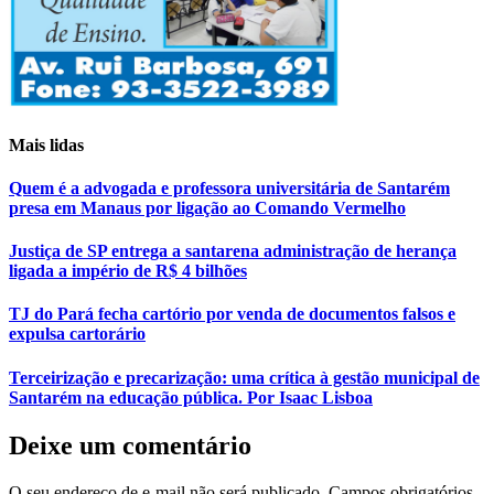
Mais lidas
Quem é a advogada e professora universitária de Santarém
presa em Manaus por ligação ao Comando Vermelho
Justiça de SP entrega a santarena administração de herança
ligada a império de R$ 4 bilhões
TJ do Pará fecha cartório por venda de documentos falsos e
expulsa cartorário
Terceirização e precarização: uma crítica à gestão municipal de
Santarém na educação pública. Por Isaac Lisboa
Deixe um comentário
O seu endereço de e-mail não será publicado.
Campos obrigatórios