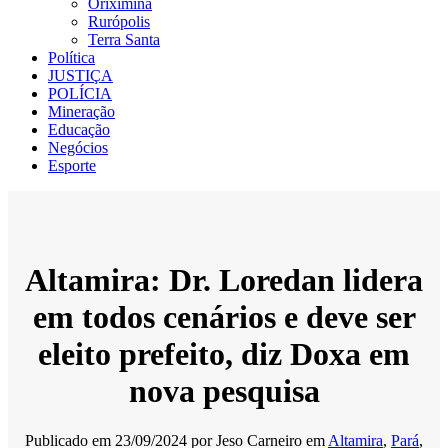
Oriximiná
Rurópolis
Terra Santa
Política
JUSTIÇA
POLÍCIA
Mineração
Educação
Negócios
Esporte
Altamira: Dr. Loredan lidera
em todos cenários e deve ser
eleito prefeito, diz Doxa em
nova pesquisa
Publicado em
23/09/2024
por
Jeso Carneiro
em
Altamira
,
Pará
,