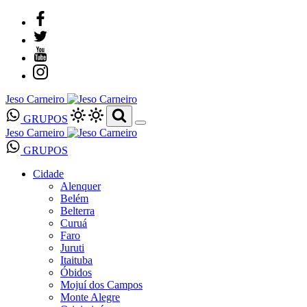
Jeso Carneiro
GRUPOS
Jeso Carneiro
GRUPOS
Cidade
Alenquer
Belém
Belterra
Curuá
Faro
Juruti
Itaituba
Óbidos
Mojuí dos Campos
Monte Alegre