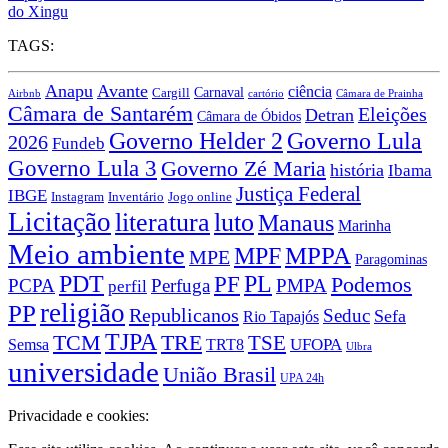
do Xingu
TAGS:
Anapu
Avante
ciência
Carnaval
Cargill
Airbnb
cartório
Câmara de Prainha
Câmara de Santarém
Eleições
Detran
Câmara de Óbidos
Governo Lula
Governo Helder 2
2026
Fundeb
Governo Lula 3
Governo Zé Maria
história
Ibama
Justiça Federal
IBGE
Instagram
Jogo online
Inventário
Licitação
literatura
luto
Manaus
Marinha
Meio ambiente
MPPA
MPF
MPE
Paragominas
PDT
PF
PL
Podemos
PCPA
Perfuga
PMPA
perfil
religião
PP
Republicanos
Seduc
Sefa
Rio Tapajós
TJPA
TCM
TRE
TSE
TRT8
UFOPA
Semsa
Ulbra
universidade
União Brasil
UPA 24h
Privacidade e cookies: