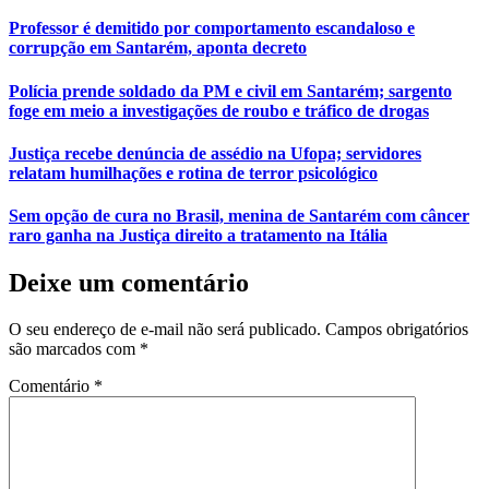
Professor é demitido por comportamento escandaloso e
corrupção em Santarém, aponta decreto
Polícia prende soldado da PM e civil em Santarém; sargento
foge em meio a investigações de roubo e tráfico de drogas
Justiça recebe denúncia de assédio na Ufopa; servidores
relatam humilhações e rotina de terror psicológico
Sem opção de cura no Brasil, menina de Santarém com câncer
raro ganha na Justiça direito a tratamento na Itália
Deixe um comentário
O seu endereço de e-mail não será publicado.
Campos obrigatórios
são marcados com
*
Comentário
*