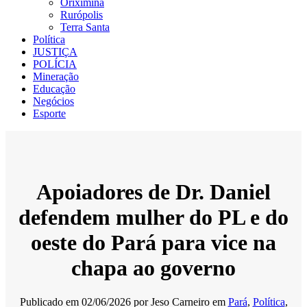
Oriximiná
Rurópolis
Terra Santa
Política
JUSTIÇA
POLÍCIA
Mineração
Educação
Negócios
Esporte
Apoiadores de Dr. Daniel
defendem mulher do PL e do
oeste do Pará para vice na
chapa ao governo
Publicado em
02/06/2026
por
Jeso Carneiro
em
Pará
,
Política
,