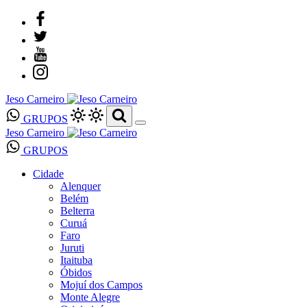
Jeso Carneiro
GRUPOS
Jeso Carneiro
GRUPOS
Cidade
Alenquer
Belém
Belterra
Curuá
Faro
Juruti
Itaituba
Óbidos
Mojuí dos Campos
Monte Alegre