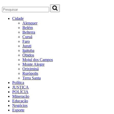
Cidade
Alenquer
Belém
Belterra
Curuá
Faro
Juruti
Itaituba
Óbidos
Mojuí dos Campos
Monte Alegre
Oriximiná
Rurópolis
Terra Santa
Política
JUSTIÇA
POLÍCIA
Mineração
Educação
Negócios
Esporte