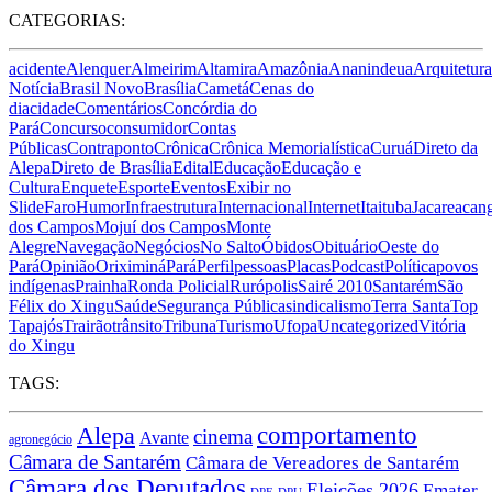
CATEGORIAS:
acidente
Alenquer
Almeirim
Altamira
Amazônia
Ananindeua
Arquitetura
Notícia
Brasil Novo
Brasília
Cametá
Cenas do
dia
cidade
Comentários
Concórdia do
Pará
Concurso
consumidor
Contas
Públicas
Contraponto
Crônica
Crônica Memorialística
Curuá
Direto da
Alepa
Direto de Brasília
Edital
Educação
Educação e
Cultura
Enquete
Esporte
Eventos
Exibir no
Slide
Faro
Humor
Infraestrutura
Internacional
Internet
Itaituba
Jacareacan
dos Campos
Mojuí dos Campos
Monte
Alegre
Navegação
Negócios
No Salto
Óbidos
Obituário
Oeste do
Pará
Opinião
Oriximiná
Pará
Perfil
pessoas
Placas
Podcast
Política
povos
indígenas
Prainha
Ronda Policial
Rurópolis
Sairé 2010
Santarém
São
Félix do Xingu
Saúde
Segurança Pública
sindicalismo
Terra Santa
Top
Tapajós
Trairão
trânsito
Tribuna
Turismo
Ufopa
Uncategorized
Vitória
do Xingu
TAGS:
Alepa
comportamento
cinema
Avante
agronegócio
Câmara de Santarém
Câmara de Vereadores de Santarém
Câmara dos Deputados
Eleições 2026
Emater