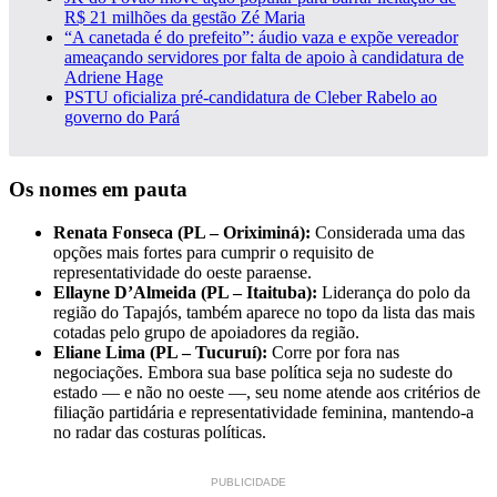
R$ 21 milhões da gestão Zé Maria
“A canetada é do prefeito”: áudio vaza e expõe vereador
ameaçando servidores por falta de apoio à candidatura de
Adriene Hage
PSTU oficializa pré-candidatura de Cleber Rabelo ao
governo do Pará
Os nomes em pauta
Renata Fonseca (PL – Oriximiná):
Considerada uma das
opções mais fortes para cumprir o requisito de
representatividade do oeste paraense.
Ellayne D’Almeida (PL – Itaituba):
Liderança do polo da
região do Tapajós, também aparece no topo da lista das mais
cotadas pelo grupo de apoiadores da região.
Eliane Lima (PL – Tucuruí):
Corre por fora nas
negociações. Embora sua base política seja no sudeste do
estado — e não no oeste —, seu nome atende aos critérios de
filiação partidária e representatividade feminina, mantendo-a
no radar das costuras políticas.
PUBLICIDADE