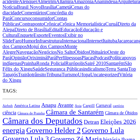
acidente
Alenquer
Almeirim
Altamira
Amazônia
Ananindeua
Arquitetura
Notícia
Brasil Novo
Brasília
Cametá
Cenas do
dia
cidade
Comentários
Concórdia do
Pará
Concurso
consumidor
Contas
Públicas
Contraponto
Crônica
Crônica Memorialística
Curuá
Direto da
Alepa
Direto de Brasília
Edital
Educação
Educação e
Cultura
Enquete
Esporte
Eventos
Exibir no
Slide
Faro
Humor
Infraestrutura
Internacional
Internet
Itaituba
Jacareacan
dos Campos
Mojuí dos Campos
Monte
Alegre
Navegação
Negócios
No Salto
Óbidos
Obituário
Oeste do
Pará
Opinião
Oriximiná
Pará
Perfil
pessoas
Placas
Podcast
Política
povos
indígenas
Prainha
Ronda Policial
Rurópolis
Sairé 2010
Santarém
São
Félix do Xingu
Saúde
Segurança Pública
sindicalismo
Terra Santa
Top
Tapajós
Trairão
trânsito
Tribuna
Turismo
Ufopa
Uncategorized
Vitória
do Xingu
TAGS:
Anapu
Avante
Carnaval
América Latina
Cargill
Airbnb
Axia
cartório
Câmara de Santarém
ciência
Câmara de Óbidos
Câmara de Prainha
Câmara dos Deputados
Eleições 2026
Detran
energia
Governo Lula
Governo Helder 2
Governo Lula 3
Governo Zé Maria
história
Ibama