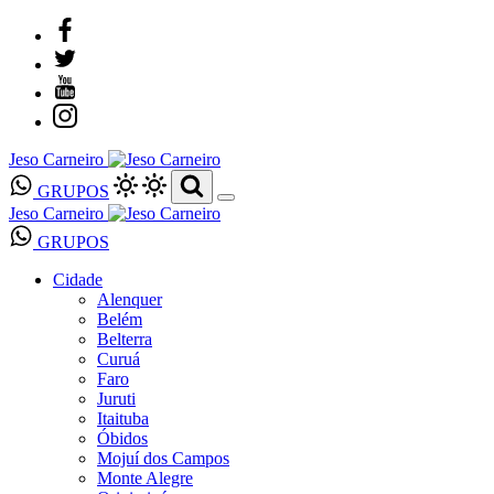
Jeso Carneiro
GRUPOS
Jeso Carneiro
GRUPOS
Cidade
Alenquer
Belém
Belterra
Curuá
Faro
Juruti
Itaituba
Óbidos
Mojuí dos Campos
Monte Alegre