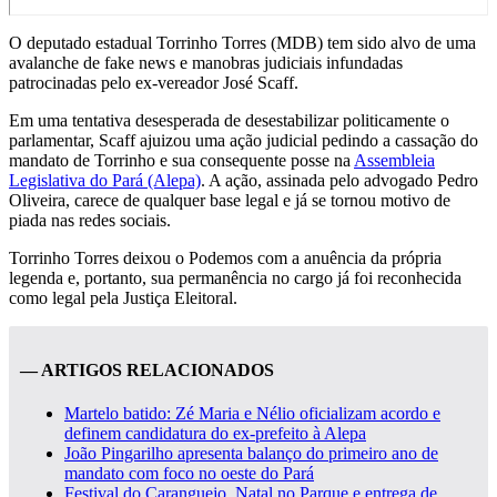
O deputado estadual Torrinho Torres (MDB) tem sido alvo de uma
avalanche de fake news e manobras judiciais infundadas
patrocinadas pelo ex-vereador José Scaff.
Em uma tentativa desesperada de desestabilizar politicamente o
parlamentar, Scaff ajuizou uma ação judicial pedindo a cassação do
mandato de Torrinho e sua consequente posse na
Assembleia
Legislativa do Pará (Alepa)
. A ação, assinada pelo advogado Pedro
Oliveira, carece de qualquer base legal e já se tornou motivo de
piada nas redes sociais.
Torrinho Torres deixou o Podemos com a anuência da própria
legenda e, portanto, sua permanência no cargo já foi reconhecida
como legal pela Justiça Eleitoral.
— ARTIGOS RELACIONADOS
Martelo batido: Zé Maria e Nélio oficializam acordo e
definem candidatura do ex-prefeito à Alepa
João Pingarilho apresenta balanço do primeiro ano de
mandato com foco no oeste do Pará
Festival do Caranguejo, Natal no Parque e entrega de