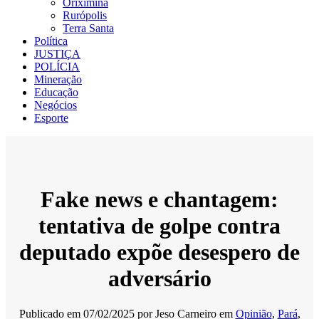
Oriximiná
Rurópolis
Terra Santa
Política
JUSTIÇA
POLÍCIA
Mineração
Educação
Negócios
Esporte
Fake news e chantagem:
tentativa de golpe contra
deputado expõe desespero de
adversário
Publicado em
07/02/2025
por
Jeso Carneiro
em
Opinião
,
Pará
,