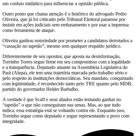
um conluio midiático para influenciar a opinião pública.
Outro ponto que chama atenção é o histórico do advogado Pedro
Oliveira, que já foi criticado pelo Tribunal Eleitoral paraense por
insistir em ações judiciais sem embasamento e por usar a imprensa
como ferramenta de ataque.
Oliveira ganhou notoriedade por prometer a candidatos derrotados a
“cassação no tapetão”, mesmo sem qualquer respaldo jurídico.
Diferentemente de seu opositor, que aposta na desinformação,
Torrinho Torres segue firme em seu compromisso com a legalidade
e a transparência. Deputado atuante na Assembleia Legislativa do
Pará (Alepa), ele tem uma trajetória marcada pelo trabalho sério e
pelo respeito às instituições democráticas. Seu mandato, conquistado
com legitimidade, é reconhecido tanto pelo TRE quanto pelo MDB,
partido do governador Helder Barbalho.
A verdade é que Scaff e seus aliados estão tentando ganhar no
“tapetão” o que não conseguiram nas urnas. Mas, ao que tudo
indica, essa estratégia está se voltando contra ele. Enquanto isso,
Torrinho segue como deputado e segue representando o povo com
integridade.