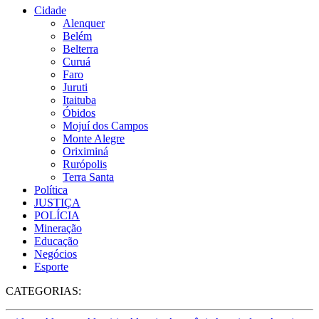
Cidade
Alenquer
Belém
Belterra
Curuá
Faro
Juruti
Itaituba
Óbidos
Mojuí dos Campos
Monte Alegre
Oriximiná
Rurópolis
Terra Santa
Política
JUSTIÇA
POLÍCIA
Mineração
Educação
Negócios
Esporte
CATEGORIAS: