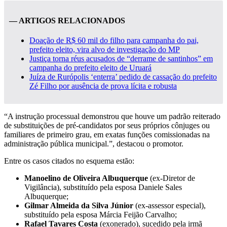
— ARTIGOS RELACIONADOS
Doação de R$ 60 mil do filho para campanha do pai,
prefeito eleito, vira alvo de investigação do MP
Justiça torna réus acusados de “derrame de santinhos” em
campanha do prefeito eleito de Uruará
Juíza de Rurópolis ‘enterra’ pedido de cassação do prefeito
Zé Filho por ausência de prova lícita e robusta
“A instrução processual demonstrou que houve um padrão reiterado
de substituições de pré-candidatos por seus próprios cônjuges ou
familiares de primeiro grau, em exatas funções comissionadas na
administração pública municipal.”, destacou o promotor.
Entre os casos citados no esquema estão:
Manoelino de Oliveira Albuquerque
(ex-Diretor de
Vigilância), substituído pela esposa Daniele Sales
Albuquerque;
Gilmar Almeida da Silva Júnior
(ex-assessor especial),
substituído pela esposa Márcia Feijão Carvalho;
Rafael Tavares Costa
(exonerado), sucedido pela irmã