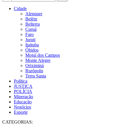
Cidade
Alenquer
Belém
Belterra
Curuá
Faro
Juruti
Itaituba
Óbidos
Mojuí dos Campos
Monte Alegre
Oriximiná
Rurópolis
Terra Santa
Política
JUSTIÇA
POLÍCIA
Mineração
Educação
Negócios
Esporte
CATEGORIAS: