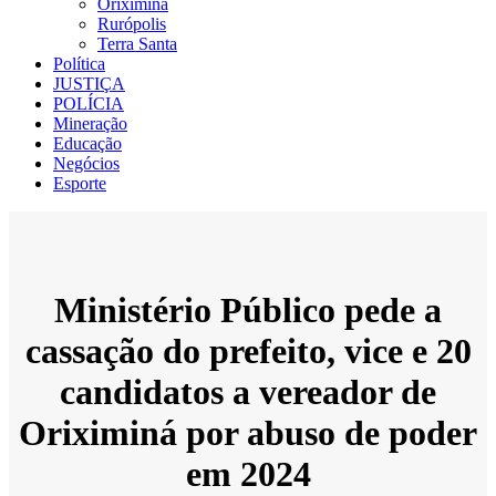
Oriximiná
Rurópolis
Terra Santa
Política
JUSTIÇA
POLÍCIA
Mineração
Educação
Negócios
Esporte
Ministério Público pede a
cassação do prefeito, vice e 20
candidatos a vereador de
Oriximiná por abuso de poder
em 2024