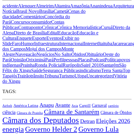
acidente
Alenquer
Almeirim
Altamira
Amazônia
Ananindeua
Arquitetura
Notícia
Brasil Novo
Brasília
Cametá
Cenas do
dia
cidade
Comentários
Concórdia do
Pará
Concurso
consumidor
Contas
Públicas
Contraponto
Crônica
Crônica Memorialística
Curuá
Direto da
Alepa
Direto de Brasília
Edital
Educação
Educação e
Cultura
Enquete
Esporte
Eventos
Exibir no
Slide
Faro
Humor
Infraestrutura
Internacional
Internet
Itaituba
Jacareacan
dos Campos
Mojuí dos Campos
Monte
Alegre
Navegação
Negócios
No Salto
Óbidos
Obituário
Oeste do
Pará
Opinião
Oriximiná
Pará
Perfil
pessoas
Placas
Podcast
Política
povos
indígenas
Prainha
Ronda Policial
Rurópolis
Sairé 2010
Santarém
São
Félix do Xingu
Saúde
Segurança Pública
sindicalismo
Terra Santa
Top
Tapajós
Trairão
trânsito
Tribuna
Turismo
Ufopa
Uncategorized
Vitória
do Xingu
TAGS:
Anapu
Avante
Carnaval
América Latina
Cargill
Airbnb
Axia
cartório
Câmara de Santarém
ciência
Câmara de Óbidos
Câmara de Prainha
Câmara dos Deputados
Eleições 2026
Detran
energia
Governo Lula
Governo Helder 2