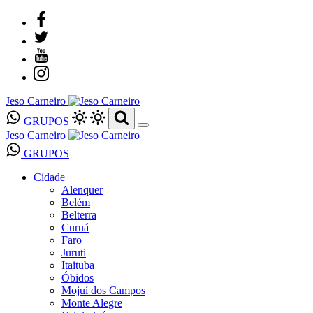
Jeso Carneiro
GRUPOS
Jeso Carneiro
GRUPOS
Cidade
Alenquer
Belém
Belterra
Curuá
Faro
Juruti
Itaituba
Óbidos
Mojuí dos Campos
Monte Alegre