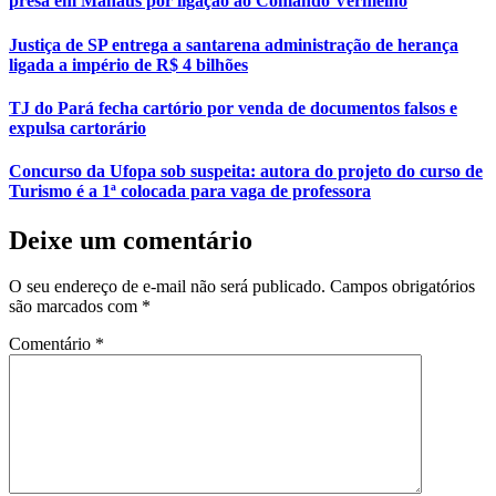
presa em Manaus por ligação ao Comando Vermelho
Justiça de SP entrega a santarena administração de herança
ligada a império de R$ 4 bilhões
TJ do Pará fecha cartório por venda de documentos falsos e
expulsa cartorário
Concurso da Ufopa sob suspeita: autora do projeto do curso de
Turismo é a 1ª colocada para vaga de professora
Deixe um comentário
O seu endereço de e-mail não será publicado.
Campos obrigatórios
são marcados com
*
Comentário
*