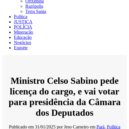
Oriximiná
Rurópolis
Terra Santa
Política
JUSTIÇA
POLÍCIA
Mineração
Educação
Negócios
Esporte
Ministro Celso Sabino pede
licença do cargo, e vai votar
para presidência da Câmara
dos Deputados
Publicado em
31/01/2025
por
Jeso Carneiro
em
Pará
,
Política