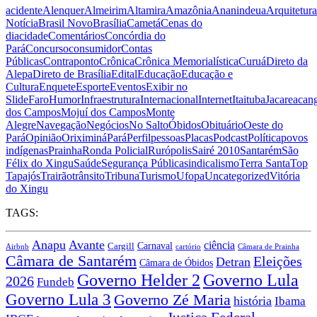
acidente
Alenquer
Almeirim
Altamira
Amazônia
Ananindeua
Arquitetura
Notícia
Brasil Novo
Brasília
Cametá
Cenas do
dia
cidade
Comentários
Concórdia do
Pará
Concurso
consumidor
Contas
Públicas
Contraponto
Crônica
Crônica Memorialística
Curuá
Direto da
Alepa
Direto de Brasília
Edital
Educação
Educação e
Cultura
Enquete
Esporte
Eventos
Exibir no
Slide
Faro
Humor
Infraestrutura
Internacional
Internet
Itaituba
Jacareacan
dos Campos
Mojuí dos Campos
Monte
Alegre
Navegação
Negócios
No Salto
Óbidos
Obituário
Oeste do
Pará
Opinião
Oriximiná
Pará
Perfil
pessoas
Placas
Podcast
Política
povos
indígenas
Prainha
Ronda Policial
Rurópolis
Sairé 2010
Santarém
São
Félix do Xingu
Saúde
Segurança Pública
sindicalismo
Terra Santa
Top
Tapajós
Trairão
trânsito
Tribuna
Turismo
Ufopa
Uncategorized
Vitória
do Xingu
TAGS:
Anapu
Avante
ciência
Carnaval
Cargill
Airbnb
cartório
Câmara de Prainha
Câmara de Santarém
Eleições
Detran
Câmara de Óbidos
Governo Lula
Governo Helder 2
2026
Fundeb
Governo Lula 3
Governo Zé Maria
história
Ibama