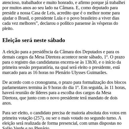
atencioso, trabalhador e muito honrado, e afirmo porque já trabalhei
por muitos anos ao seu lado na Câmara. E, como deputado para
presidir a nossa Casa de Leis, acredito que é o melhor nome para
ajudar o Brasil, o presidente Lula e o povo brasileiro a viver dias
cada vez melhores”, declarou o político paraense às vésperas do
pleito.
Eleição será neste sábado
A eleição para a presidência da Câmara dos Deputados e para os
demais cargos da Mesa Diretora acontece neste sábado, 1º. O prazo
para o registro das candidaturas encerra-se às 13h30, e o início da
primeira sessão preparatória, na qual será eleito o presidente, está
marcado para as 16 horas no Plenário Ulysses Guimarães.
De acordo com o cronograma, o prazo para formalização dos blocos
parlamentares termina às 9 horas do dia 1º. Em seguida, às 11 horas,
haverá reunião de líderes para a escolha dos cargos da Mesa
Diretora, que junto com o novo presidente terá mandato de dois
anos.
Para ser eleito, o candidato precisa de maioria absoluta dos votos em
primeira votação (257), ou ser o mais votado no segundo turno. A
eleição será realizada de forma presencial, com urnas dispostas no
Salão Verde e no Plenário.