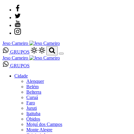
Jeso Carneiro
GRUPOS
Jeso Carneiro
GRUPOS
Cidade
Alenquer
Belém
Belterra
Curuá
Faro
Juruti
Itaituba
Óbidos
Mojuí dos Campos
Monte Alegre