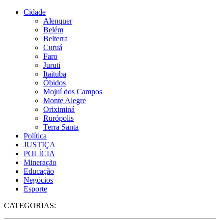
Cidade
Alenquer
Belém
Belterra
Curuá
Faro
Juruti
Itaituba
Óbidos
Mojuí dos Campos
Monte Alegre
Oriximiná
Rurópolis
Terra Santa
Política
JUSTIÇA
POLÍCIA
Mineração
Educação
Negócios
Esporte
CATEGORIAS: