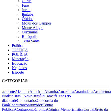
Curuá
Faro
Juruti
Itaituba
Óbidos
Mojuí dos Campos
Monte Alegre
Oriximiná
Rurópolis
Terra Santa
Política
JUSTIÇA
POLÍCIA
Mineração
Educação
Negócios
Esporte
CATEGORIAS:
acidente
Alenquer
Almeirim
Altamira
Amazônia
Ananindeua
Arquitetura
Notícia
Brasil Novo
Brasília
Cametá
Cenas do
dia
cidade
Comentários
Concórdia do
Pará
Concurso
consumidor
Contas
Públicas
Contraponto
Crônica
Crônica Memorialística
Curuá
Direto da