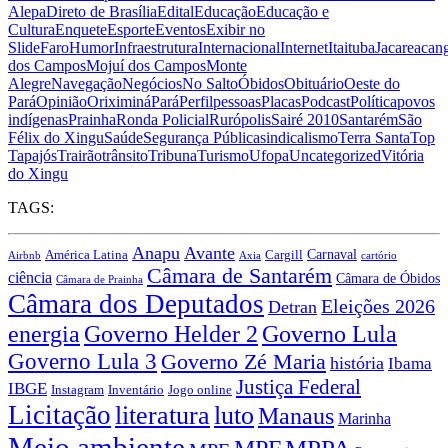
Alepa
Direto de Brasília
Edital
Educação
Educação e
Cultura
Enquete
Esporte
Eventos
Exibir no
Slide
Faro
Humor
Infraestrutura
Internacional
Internet
Itaituba
Jacareacan
dos Campos
Mojuí dos Campos
Monte
Alegre
Navegação
Negócios
No Salto
Óbidos
Obituário
Oeste do
Pará
Opinião
Oriximiná
Pará
Perfil
pessoas
Placas
Podcast
Política
povos
indígenas
Prainha
Ronda Policial
Rurópolis
Sairé 2010
Santarém
São
Félix do Xingu
Saúde
Segurança Pública
sindicalismo
Terra Santa
Top
Tapajós
Trairão
trânsito
Tribuna
Turismo
Ufopa
Uncategorized
Vitória
do Xingu
TAGS:
Anapu
Avante
Carnaval
América Latina
Cargill
Airbnb
Axia
cartório
Câmara de Santarém
ciência
Câmara de Óbidos
Câmara de Prainha
Câmara dos Deputados
Eleições 2026
Detran
energia
Governo Lula
Governo Helder 2
Governo Lula 3
Governo Zé Maria
história
Ibama
Justiça Federal
IBGE
Instagram
Jogo online
Inventário
Licitação
literatura
luto
Manaus
Marinha
Meio ambiente
MPPA