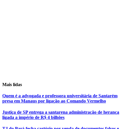
Mais lidas
Quem é a advogada e professora universitária de Santarém
presa em Manaus por ligação ao Comando Vermelho
Justiça de SP entrega a santarena administração de herança
ligada a império de R$ 4 bilhões
TJ do Pará fecha cartório por venda de documentos falsos e