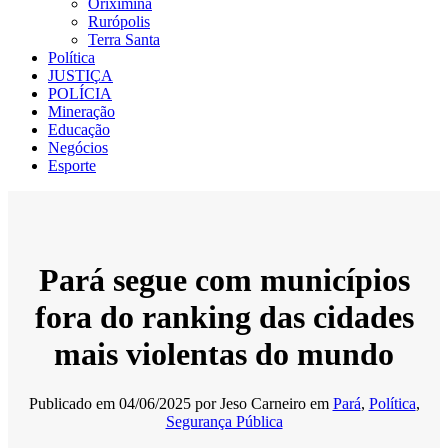
Oriximiná
Rurópolis
Terra Santa
Política
JUSTIÇA
POLÍCIA
Mineração
Educação
Negócios
Esporte
Pará segue com municípios
fora do ranking das cidades
mais violentas do mundo
Publicado em
04/06/2025
por
Jeso Carneiro
em
Pará
,
Política
,
Segurança Pública