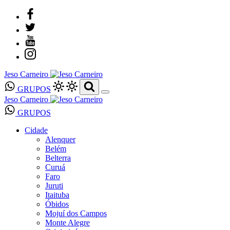
Jeso Carneiro
GRUPOS
Jeso Carneiro
GRUPOS
Cidade
Alenquer
Belém
Belterra
Curuá
Faro
Juruti
Itaituba
Óbidos
Mojuí dos Campos
Monte Alegre