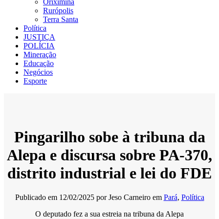
Oriximiná
Rurópolis
Terra Santa
Política
JUSTIÇA
POLÍCIA
Mineração
Educação
Negócios
Esporte
Pingarilho sobe à tribuna da
Alepa e discursa sobre PA-370,
distrito industrial e lei do FDE
Publicado em
12/02/2025
por
Jeso Carneiro
em
Pará
,
Política
O deputado fez a sua estreia na tribuna da Alepa