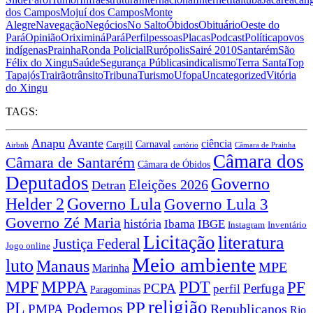
dos Campos
Mojuí dos Campos
Monte
Alegre
Navegação
Negócios
No Salto
Óbidos
Obituário
Oeste do
Pará
Opinião
Oriximiná
Pará
Perfil
pessoas
Placas
Podcast
Política
povos
indígenas
Prainha
Ronda Policial
Rurópolis
Sairé 2010
Santarém
São
Félix do Xingu
Saúde
Segurança Pública
sindicalismo
Terra Santa
Top
Tapajós
Trairão
trânsito
Tribuna
Turismo
Ufopa
Uncategorized
Vitória
do Xingu
TAGS:
Anapu
Avante
ciência
Carnaval
Cargill
Airbnb
cartório
Câmara de Prainha
Câmara dos
Câmara de Santarém
Câmara de Óbidos
Deputados
Governo
Eleições 2026
Detran
Governo Lula
Helder 2
Governo Lula 3
Governo Zé Maria
história
Ibama
IBGE
Instagram
Inventário
Licitação
literatura
Justiça Federal
Jogo online
Meio ambiente
luto
Manaus
MPE
Marinha
MPPA
MPF
PDT
PF
PCPA
Perfuga
perfil
Paragominas
religião
PP
PL
Podemos
Republicanos
PMPA
Rio