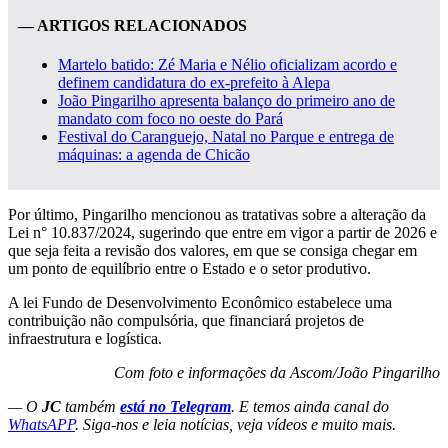
— ARTIGOS RELACIONADOS
Martelo batido: Zé Maria e Nélio oficializam acordo e
definem candidatura do ex-prefeito à Alepa
João Pingarilho apresenta balanço do primeiro ano de
mandato com foco no oeste do Pará
Festival do Caranguejo, Natal no Parque e entrega de
máquinas: a agenda de Chicão
Por último, Pingarilho mencionou as tratativas sobre a alteração da
Lei n° 10.837/2024, sugerindo que entre em vigor a partir de 2026 e
que seja feita a revisão dos valores, em que se consiga chegar em
um ponto de equilíbrio entre o Estado e o setor produtivo.
A lei Fundo de Desenvolvimento Econômico estabelece uma
contribuição não compulsória, que financiará projetos de
infraestrutura e logística.
Com foto e informações da Ascom/João Pingarilho
— O
JC
também
está no Telegram
. E temos ainda canal do
WhatsAPP
. Siga-nos e leia notícias, veja vídeos e muito mais.