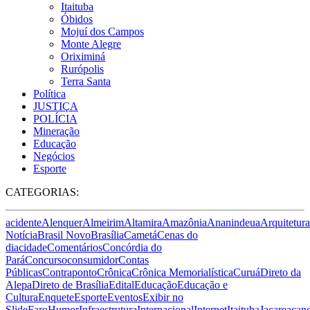
Itaituba
Óbidos
Mojuí dos Campos
Monte Alegre
Oriximiná
Rurópolis
Terra Santa
Política
JUSTIÇA
POLÍCIA
Mineração
Educação
Negócios
Esporte
CATEGORIAS:
acidente
Alenquer
Almeirim
Altamira
Amazônia
Ananindeua
Arquitetura
Notícia
Brasil Novo
Brasília
Cametá
Cenas do
dia
cidade
Comentários
Concórdia do
Pará
Concurso
consumidor
Contas
Públicas
Contraponto
Crônica
Crônica Memorialística
Curuá
Direto da
Alepa
Direto de Brasília
Edital
Educação
Educação e
Cultura
Enquete
Esporte
Eventos
Exibir no
Slide
Faro
Humor
Infraestrutura
Internacional
Internet
Itaituba
Jacareacan