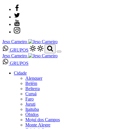
Jeso Carneiro
GRUPOS
Jeso Carneiro
GRUPOS
Cidade
Alenquer
Belém
Belterra
Curuá
Faro
Juruti
Itaituba
Óbidos
Mojuí dos Campos
Monte Alegre