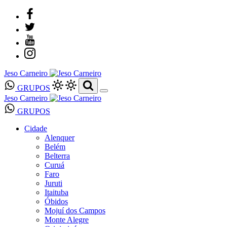
Jeso Carneiro
GRUPOS
Jeso Carneiro
GRUPOS
Cidade
Alenquer
Belém
Belterra
Curuá
Faro
Juruti
Itaituba
Óbidos
Mojuí dos Campos
Monte Alegre