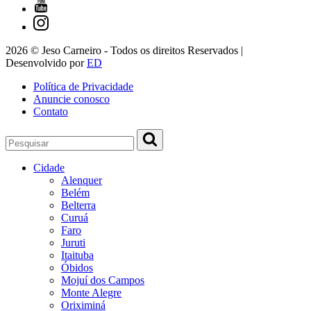
2026 © Jeso Carneiro - Todos os direitos Reservados |
Desenvolvido por
ED
Política de Privacidade
Anuncie conosco
Contato
Cidade
Alenquer
Belém
Belterra
Curuá
Faro
Juruti
Itaituba
Óbidos
Mojuí dos Campos
Monte Alegre
Oriximiná