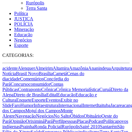
Rurópolis
Terra Santa
Política
JUSTIÇA
POLÍCIA
Mineração
Educação
Negócios
Esporte
CATEGORIAS:
acidente
Alenquer
Almeirim
Altamira
Amazônia
Ananindeua
Arquitetura
Notícia
Brasil Novo
Brasília
Cametá
Cenas do
dia
cidade
Comentários
Concórdia do
Pará
Concurso
consumidor
Contas
Públicas
Contraponto
Crônica
Crônica Memorialística
Curuá
Direto da
Alepa
Direto de Brasília
Edital
Educação
Educação e
Cultura
Enquete
Esporte
Eventos
Exibir no
Slide
Faro
Humor
Infraestrutura
Internacional
Internet
Itaituba
Jacareacan
dos Campos
Mojuí dos Campos
Monte
Alegre
Navegação
Negócios
No Salto
Óbidos
Obituário
Oeste do
Pará
Opinião
Oriximiná
Pará
Perfil
pessoas
Placas
Podcast
Política
povos
indígenas
Prainha
Ronda Policial
Rurópolis
Sairé 2010
Santarém
São
Félix do Xingu
Saúde
Segurança Pública
sindicalismo
Terra Santa
Top