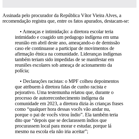
Assinada pelo procurador da República Vítor Vieira Alves, a
recomendação registra que, entre os fatos apurados, destacam-se:
• Ameaças e intimidação: a diretora escolar teria
intimidado e coagido um pedagogo indígena em uma
reunião em abril deste ano, ameaçando-o de demissão
caso ele continuasse a participar de movimentos de
afirmação étnica na comunidade. Lideranças indígenas
também teriam sido impedidas de se manifestar em
reuniões escolares sob ameaça de acionamento da
polícia;
• Declarações racistas: o MPF colheu depoimentos
que atribuem à diretora falas de cunho racista e
pejorativo. Uma testemunha relatou que, durante o
processo de autorreconhecimento indígena da
comunidade em 2023, a diretora dizia às crianças frases
como “qualquer hora dessas vocês vão andar nu,
porque o pai de vocês virou índio”. Ela também teria
dito que “depois que se declarassem índios que
procurassem local para morar e estudar, porque lá
mesmo na escola ela não iria aceitar”;