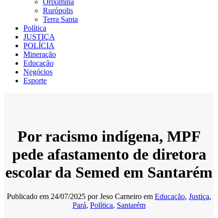
Oriximiná
Rurópolis
Terra Santa
Política
JUSTIÇA
POLÍCIA
Mineração
Educação
Negócios
Esporte
Por racismo indígena, MPF
pede afastamento de diretora
escolar da Semed em Santarém
Publicado em
24/07/2025
por
Jeso Carneiro
em
Educação
,
Justiça
,
Pará
,
Política
,
Santarém