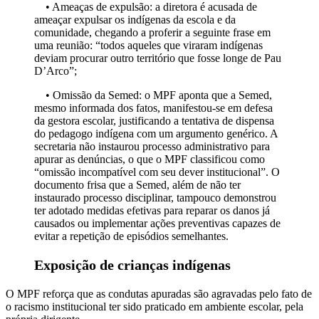
• Ameaças de expulsão: a diretora é acusada de
ameaçar expulsar os indígenas da escola e da
comunidade, chegando a proferir a seguinte frase em
uma reunião: “todos aqueles que viraram indígenas
deviam procurar outro território que fosse longe de Pau
D’Arco”;
• Omissão da Semed: o MPF aponta que a Semed,
mesmo informada dos fatos, manifestou-se em defesa
da gestora escolar, justificando a tentativa de dispensa
do pedagogo indígena com um argumento genérico. A
secretaria não instaurou processo administrativo para
apurar as denúncias, o que o MPF classificou como
“omissão incompatível com seu dever institucional”. O
documento frisa que a Semed, além de não ter
instaurado processo disciplinar, tampouco demonstrou
ter adotado medidas efetivas para reparar os danos já
causados ou implementar ações preventivas capazes de
evitar a repetição de episódios semelhantes.
Exposição de crianças indígenas
O MPF reforça que as condutas apuradas são agravadas pelo fato de
o racismo institucional ter sido praticado em ambiente escolar, pela