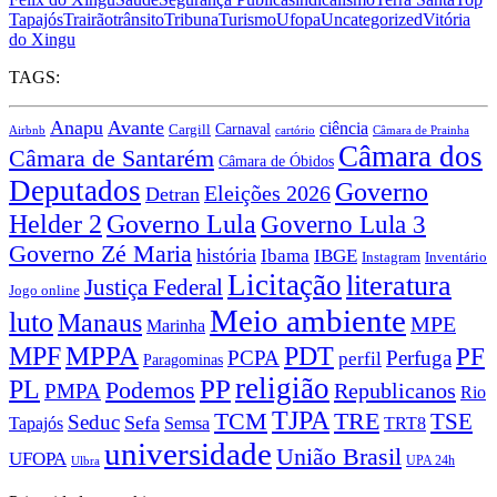
Tapajós
Trairão
trânsito
Tribuna
Turismo
Ufopa
Uncategorized
Vitória
do Xingu
TAGS:
Anapu
Avante
ciência
Carnaval
Cargill
Airbnb
cartório
Câmara de Prainha
Câmara dos
Câmara de Santarém
Câmara de Óbidos
Deputados
Governo
Eleições 2026
Detran
Governo Lula
Helder 2
Governo Lula 3
Governo Zé Maria
história
Ibama
IBGE
Instagram
Inventário
Licitação
literatura
Justiça Federal
Jogo online
Meio ambiente
luto
Manaus
MPE
Marinha
MPPA
MPF
PDT
PF
PCPA
Perfuga
perfil
Paragominas
religião
PP
PL
Podemos
Republicanos
PMPA
Rio
TJPA
TCM
TRE
TSE
Seduc
Sefa
TRT8
Tapajós
Semsa
universidade
União Brasil
UFOPA
UPA 24h
Ulbra