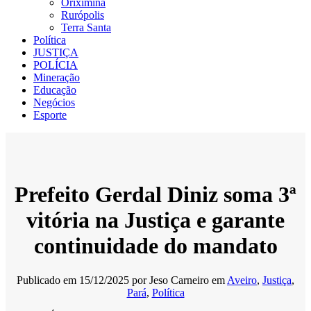
Oriximiná
Rurópolis
Terra Santa
Política
JUSTIÇA
POLÍCIA
Mineração
Educação
Negócios
Esporte
Prefeito Gerdal Diniz soma 3ª
vitória na Justiça e garante
continuidade do mandato
Publicado em
15/12/2025
por
Jeso Carneiro
em
Aveiro
,
Justiça
,
Pará
,
Política