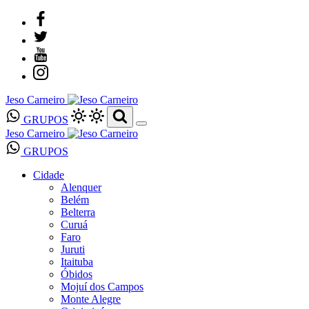
Jeso Carneiro
GRUPOS
Jeso Carneiro
GRUPOS
Cidade
Alenquer
Belém
Belterra
Curuá
Faro
Juruti
Itaituba
Óbidos
Mojuí dos Campos
Monte Alegre