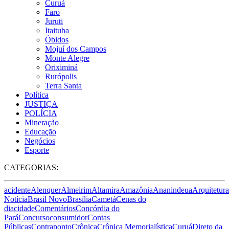
Curuá
Faro
Juruti
Itaituba
Óbidos
Mojuí dos Campos
Monte Alegre
Oriximiná
Rurópolis
Terra Santa
Política
JUSTIÇA
POLÍCIA
Mineração
Educação
Negócios
Esporte
CATEGORIAS:
acidente
Alenquer
Almeirim
Altamira
Amazônia
Ananindeua
Arquitetura
Notícia
Brasil Novo
Brasília
Cametá
Cenas do
dia
cidade
Comentários
Concórdia do
Pará
Concurso
consumidor
Contas
Públicas
Contraponto
Crônica
Crônica Memorialística
Curuá
Direto da