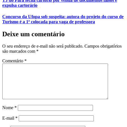
TJ do Pará fecha cartório por venda de documentos falsos e
expulsa cartorário
Concurso da Ufopa sob suspeita: autora do projeto do curso de
Turismo é a 1ª colocada para vaga de professora
Deixe um comentário
O seu endereço de e-mail não será publicado.
Campos obrigatórios
são marcados com
*
Comentário
*
Nome
*
E-mail
*