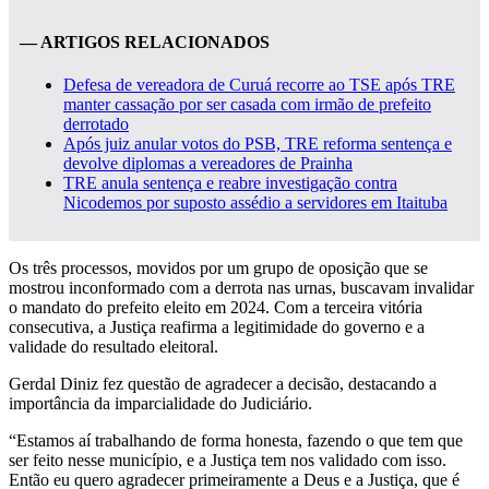
— ARTIGOS RELACIONADOS
Defesa de vereadora de Curuá recorre ao TSE após TRE
manter cassação por ser casada com irmão de prefeito
derrotado
Após juiz anular votos do PSB, TRE reforma sentença e
devolve diplomas a vereadores de Prainha
TRE anula sentença e reabre investigação contra
Nicodemos por suposto assédio a servidores em Itaituba
Os três processos, movidos por um grupo de oposição que se
mostrou inconformado com a derrota nas urnas, buscavam invalidar
o mandato do prefeito eleito em 2024. Com a terceira vitória
consecutiva, a Justiça reafirma a legitimidade do governo e a
validade do resultado eleitoral.
Gerdal Diniz fez questão de agradecer a decisão, destacando a
importância da imparcialidade do Judiciário.
“Estamos aí trabalhando de forma honesta, fazendo o que tem que
ser feito nesse município, e a Justiça tem nos validado com isso.
Então eu quero agradecer primeiramente a Deus e a Justiça, que é