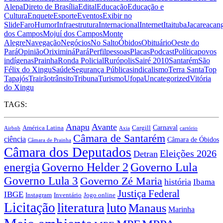
Alepa
Direto de Brasília
Edital
Educação
Educação e
Cultura
Enquete
Esporte
Eventos
Exibir no
Slide
Faro
Humor
Infraestrutura
Internacional
Internet
Itaituba
Jacareacan
dos Campos
Mojuí dos Campos
Monte
Alegre
Navegação
Negócios
No Salto
Óbidos
Obituário
Oeste do
Pará
Opinião
Oriximiná
Pará
Perfil
pessoas
Placas
Podcast
Política
povos
indígenas
Prainha
Ronda Policial
Rurópolis
Sairé 2010
Santarém
São
Félix do Xingu
Saúde
Segurança Pública
sindicalismo
Terra Santa
Top
Tapajós
Trairão
trânsito
Tribuna
Turismo
Ufopa
Uncategorized
Vitória
do Xingu
TAGS:
Anapu
Avante
Carnaval
América Latina
Cargill
Airbnb
Axia
cartório
Câmara de Santarém
ciência
Câmara de Óbidos
Câmara de Prainha
Câmara dos Deputados
Eleições 2026
Detran
energia
Governo Lula
Governo Helder 2
Governo Lula 3
Governo Zé Maria
história
Ibama
Justiça Federal
IBGE
Instagram
Jogo online
Inventário
Licitação
literatura
luto
Manaus
Marinha