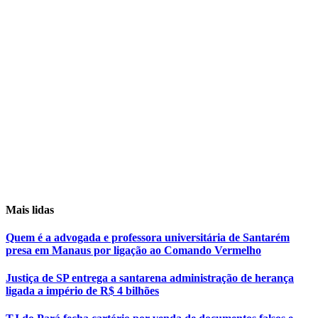
Mais lidas
Quem é a advogada e professora universitária de Santarém
presa em Manaus por ligação ao Comando Vermelho
Justiça de SP entrega a santarena administração de herança
ligada a império de R$ 4 bilhões