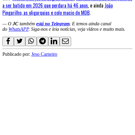
a ser batido em 2026 que perdura há 46 anos
, e ainda
João
Pingarilho, as oligarquias e colo macio do MDB
.
— O
JC
também
está no Telegram
. E temos ainda canal
do
WhatsAPP
. Siga-nos e leia notícias, veja vídeos e muito mais.
Publicado por:
Jeso Carneiro