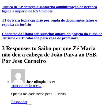
Justiça de SP entrega a santarena administração de herança
ligada a império de R$ 4 bilhões
TJ do Pará fecha cartório por venda de documentos falsos e
expulsa cartorário
Concurso da Ufopa sob suspeita: autora do projeto do curso de
Turismo é a 1ª colocada para vaga de professora
3 Responses to Saiba por que Zé Maria
não deu a cabeça de João Paiva ao PSB.
Por Jeso Carneiro
Jose olimpio
disse:
16/03/2025 às 09:32
Quanta maldade nessa pena…. rsrsrs
Responder