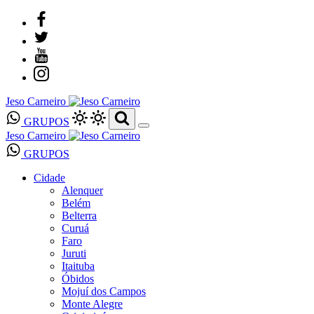
Jeso Carneiro
GRUPOS
Jeso Carneiro
GRUPOS
Cidade
Alenquer
Belém
Belterra
Curuá
Faro
Juruti
Itaituba
Óbidos
Mojuí dos Campos
Monte Alegre