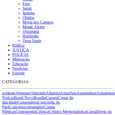
Faro
Juruti
Itaituba
Óbidos
Mojuí dos Campos
Monte Alegre
Oriximiná
Rurópolis
Terra Santa
Política
JUSTIÇA
POLÍCIA
Mineração
Educação
Negócios
Esporte
CATEGORIAS:
acidente
Alenquer
Almeirim
Altamira
Amazônia
Ananindeua
Arquitetura
Notícia
Brasil Novo
Brasília
Cametá
Cenas do
dia
cidade
Comentários
Concórdia do
Pará
Concurso
consumidor
Contas
Públicas
Contraponto
Crônica
Crônica Memorialística
Curuá
Direto da