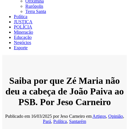
Oriximiná
Rurópolis
Terra Santa
Política
JUSTIÇA
POLÍCIA
Mineração
Educação
Negócios
Esporte
Saiba por que Zé Maria não
deu a cabeça de João Paiva ao
PSB. Por Jeso Carneiro
Publicado em
16/03/2025
por
Jeso Carneiro
em
Artigos
,
Opinião
,
Pará
,
Política
,
Santarém