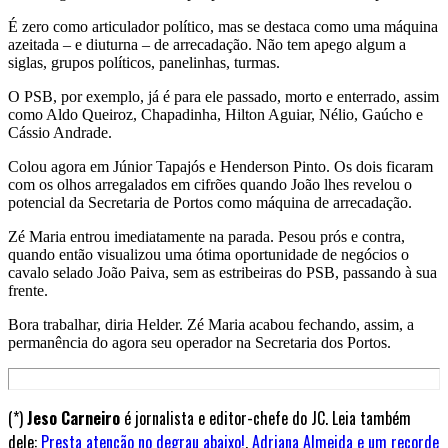
É zero como articulador político, mas se destaca como uma máquina
azeitada – e diuturna – de arrecadação. Não tem apego algum a
siglas, grupos políticos, panelinhas, turmas.
O PSB, por exemplo, já é para ele passado, morto e enterrado, assim
como Aldo Queiroz, Chapadinha, Hilton Aguiar, Nélio, Gaúcho e
Cássio Andrade.
Colou agora em Júnior Tapajós e Henderson Pinto. Os dois ficaram
com os olhos arregalados em cifrões quando João lhes revelou o
potencial da Secretaria de Portos como máquina de arrecadação.
Zé Maria entrou imediatamente na parada. Pesou prós e contra,
quando então visualizou uma ótima oportunidade de negócios o
cavalo selado João Paiva, sem as estribeiras do PSB, passando à sua
frente.
Bora trabalhar, diria Helder. Zé Maria acabou fechando, assim, a
permanência do agora seu operador na Secretaria dos Portos.
(*)
Jeso Carneiro
é jornalista e editor-chefe do JC. Leia também
dele:
Presta atenção no degrau abaixo!
,
Adriana Almeida e um recorde