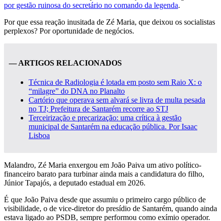
por gestão ruinosa do secretário no comando da legenda
.
Por que essa reação inusitada de Zé Maria, que deixou os socialistas
perplexos? Por oportunidade de negócios.
— ARTIGOS RELACIONADOS
Técnica de Radiologia é lotada em posto sem Raio X: o
“milagre” do DNA no Planalto
Cartório que operava sem alvará se livra de multa pesada
no TJ; Prefeitura de Santarém recorre ao STJ
Terceirização e precarização: uma crítica à gestão
municipal de Santarém na educação pública. Por Isaac
Lisboa
Malandro, Zé Maria enxergou em João Paiva um ativo político-
financeiro barato para turbinar ainda mais a candidatura do filho,
Júnior Tapajós, a deputado estadual em 2026.
É que João Paiva desde que assumiu o primeiro cargo público de
visibilidade, o de vice-diretor do presídio de Santarém, quando ainda
estava ligado ao PSDB, sempre performou como exímio operador.