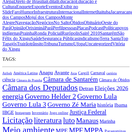
Alepa
Direto de Brasília
Edital
Educação
Educação e
Cultura
Enquete
Esporte
Eventos
Exibir no
Slide
Faro
Humor
Infraestrutura
Internacional
Internet
Itaituba
Jacareacan
dos Campos
Mojuí dos Campos
Monte
Alegre
Navegação
Negócios
No Salto
Óbidos
Obituário
Oeste do
Pará
Opinião
Oriximiná
Pará
Perfil
pessoas
Placas
Podcast
Política
povos
indígenas
Prainha
Ronda Policial
Rurópolis
Sairé 2010
Santarém
São
Félix do Xingu
Saúde
Segurança Pública
sindicalismo
Terra Santa
Top
Tapajós
Trairão
trânsito
Tribuna
Turismo
Ufopa
Uncategorized
Vitória
do Xingu
TAGS:
Anapu
Avante
Carnaval
América Latina
Cargill
Airbnb
Axia
cartório
Câmara de Santarém
ciência
Câmara de Óbidos
Câmara de Prainha
Câmara dos Deputados
Eleições 2026
Detran
energia
Governo Lula
Governo Helder 2
Governo Lula 3
Governo Zé Maria
história
Ibama
Justiça Federal
IBGE
Instagram
Jogo online
Inventário
Licitação
literatura
luto
Manaus
Marinha
Meio ambiente
MPPA
MPF
MPE
Paragominas