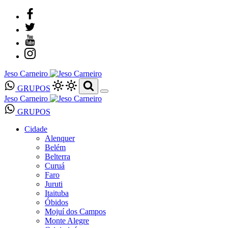
Jeso Carneiro
GRUPOS
Jeso Carneiro
GRUPOS
Cidade
Alenquer
Belém
Belterra
Curuá
Faro
Juruti
Itaituba
Óbidos
Mojuí dos Campos
Monte Alegre