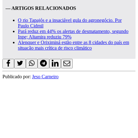
— ARTIGOS RELACIONADOS
O rio Tapajós e a insaciável gula do agronegócio. Por
Paulo Cidmil
Pará reduz em 44% os alertas de desmatamento, segundo
Inpe; Altamira reduziu 79%
Alenquer e Oriximiná estão entre as 8 cidades do país em
situação mais crítica de risco climático
Publicado por:
Jeso Carneiro