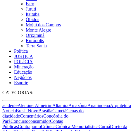
Faro
Juruti
Itaituba
Óbidos
Mojuí dos Campos
Monte Alegre
Oriximiná
Rurópolis
Terra Santa
Política
JUSTIÇA
POLÍCIA
Mineração
Educação
Negócios
Esporte
CATEGORIAS:
acidente
Alenquer
Almeirim
Altamira
Amazônia
Ananindeua
Arquitetura
Notícia
Brasil Novo
Brasília
Cametá
Cenas do
dia
cidade
Comentários
Concórdia do
Pará
Concurso
consumidor
Contas
Públicas
Contraponto
Crônica
Crônica Memorialística
Curuá
Direto da