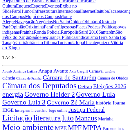
Alepa
Direto de Brasília
Edital
Educação
Educação e
Cultura
Enquete
Esporte
Eventos
Exibir no
Slide
Faro
Humor
Infraestrutura
Internacional
Internet
Itaituba
Jacareacan
dos Campos
Mojuí dos Campos
Monte
Alegre
Navegação
Negócios
No Salto
Óbidos
Obituário
Oeste do
Pará
Opinião
Oriximiná
Pará
Perfil
pessoas
Placas
Podcast
Política
povos
indígenas
Prainha
Ronda Policial
Rurópolis
Sairé 2010
Santarém
São
Félix do Xingu
Saúde
Segurança Pública
sindicalismo
Terra Santa
Top
Tapajós
Trairão
trânsito
Tribuna
Turismo
Ufopa
Uncategorized
Vitória
do Xingu
TAGS:
Anapu
Avante
Carnaval
Cargill
América Latina
Airbnb
Axia
cartório
Câmara de Santarém
ciência
Câmara de Óbidos
Câmara de Prainha
Câmara dos Deputados
Eleições 2026
Detran
energia
Governo Lula
Governo Helder 2
Governo Lula 3
Governo Zé Maria
história
Ibama
Justiça Federal
IBGE
Instagram
Jogo online
Inventário
Licitação
literatura
luto
Manaus
Marinha
Meio ambiente
MPPA
MPF
MPE
Paragominas