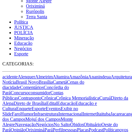
Monte Alegre
Oriximiná
Rurópolis
Terra Santa
Política
JUSTIÇA
POLÍCIA
Mineração
Educação
Negócios
Esporte
CATEGORIAS:
acidente
Alenquer
Almeirim
Altamira
Amazônia
Ananindeua
Arquitetura
Notícia
Brasil Novo
Brasília
Cametá
Cenas do
dia
cidade
Comentários
Concórdia do
Pará
Concurso
consumidor
Contas
Públicas
Contraponto
Crônica
Crônica Memorialística
Curuá
Direto da
Alepa
Direto de Brasília
Edital
Educação
Educação e
Cultura
Enquete
Esporte
Eventos
Exibir no
Slide
Faro
Humor
Infraestrutura
Internacional
Internet
Itaituba
Jacareacan
dos Campos
Mojuí dos Campos
Monte
Alegre
Navegação
Negócios
No Salto
Óbidos
Obituário
Oeste do
Pará
Opinião
Oriximiná
Pará
Perfil
pessoas
Placas
Podcast
Política
povos