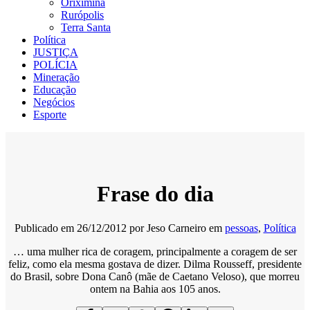
Oriximiná
Rurópolis
Terra Santa
Política
JUSTIÇA
POLÍCIA
Mineração
Educação
Negócios
Esporte
Frase do dia
Publicado em
26/12/2012
por
Jeso Carneiro
em
pessoas
,
Política
… uma mulher rica de coragem, principalmente a coragem de ser
feliz, como ela mesma gostava de dizer. Dilma Rousseff, presidente
do Brasil, sobre Dona Canô (mãe de Caetano Veloso), que morreu
ontem na Bahia aos 105 anos.