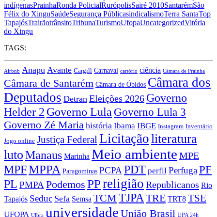
indígenas
Prainha
Ronda Policial
Rurópolis
Sairé 2010
Santarém
São
Félix do Xingu
Saúde
Segurança Pública
sindicalismo
Terra Santa
Top
Tapajós
Trairão
trânsito
Tribuna
Turismo
Ufopa
Uncategorized
Vitória
do Xingu
TAGS:
Anapu
Avante
ciência
Carnaval
Cargill
Airbnb
cartório
Câmara de Prainha
Câmara dos
Câmara de Santarém
Câmara de Óbidos
Deputados
Governo
Eleições 2026
Detran
Governo Lula
Helder 2
Governo Lula 3
Governo Zé Maria
história
Ibama
IBGE
Instagram
Inventário
Licitação
literatura
Justiça Federal
Jogo online
Meio ambiente
luto
Manaus
MPE
Marinha
MPPA
MPF
PDT
PF
PCPA
Perfuga
perfil
Paragominas
religião
PP
PL
Podemos
Republicanos
PMPA
Rio
TJPA
TCM
TRE
TSE
Seduc
Sefa
TRT8
Tapajós
Semsa
universidade
União Brasil
UFOPA
UPA 24h
Ulbra