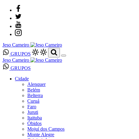
Jeso Carneiro
GRUPOS
Jeso Carneiro
GRUPOS
Cidade
Alenquer
Belém
Belterra
Curuá
Faro
Juruti
Itaituba
Óbidos
Mojuí dos Campos
Monte Alegre