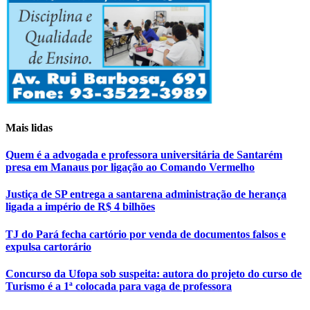
Mais lidas
Quem é a advogada e professora universitária de Santarém
presa em Manaus por ligação ao Comando Vermelho
Justiça de SP entrega a santarena administração de herança
ligada a império de R$ 4 bilhões
TJ do Pará fecha cartório por venda de documentos falsos e
expulsa cartorário
Concurso da Ufopa sob suspeita: autora do projeto do curso de
Turismo é a 1ª colocada para vaga de professora