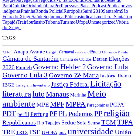
Alegre
Navegação
Negócios
No Salto
Óbidos
Obituário
Oeste do
Pará
Opinião
Oriximiná
Pará
Perfil
pessoas
Placas
Podcast
Política
povos
indígenas
Prainha
Ronda Policial
Rurópolis
Sairé 2010
Santarém
São
Félix do Xingu
Saúde
Segurança Pública
sindicalismo
Terra Santa
Top
Tapajós
Trairão
trânsito
Tribuna
Turismo
Ufopa
Uncategorized
Vitória
do Xingu
TAGS:
Anapu
Avante
ciência
Carnaval
Cargill
Airbnb
cartório
Câmara de Prainha
Câmara de Santarém
Eleições
Detran
Câmara de Óbidos
Governo Lula
Governo Helder 2
2026
Fundeb
Governo Lula 3
Governo Zé Maria
história
Ibama
Licitação
Justiça Federal
IBGE
Instagram
Inventário
Meio
literatura
luto
Manaus
Marinha
ambiente
MPPA
MPF
MPE
PCPA
Paragominas
religião
PP
PDT
PF
PL
Podemos
Perfuga
perfil
TJPA
TCM
Republicanos
Seduc
Sefa
Rio Tapajós
Semsa
universidade
TRE
TSE
União
TRT8
UFOPA
Ulbra