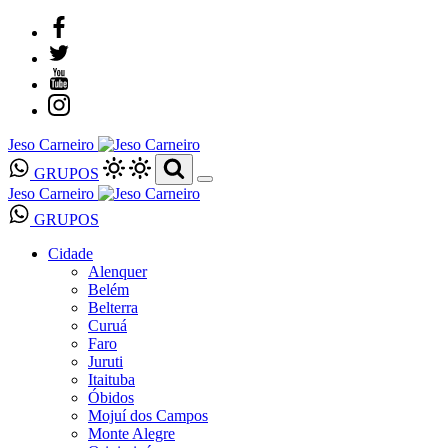
Jeso Carneiro
GRUPOS
Jeso Carneiro
GRUPOS
Cidade
Alenquer
Belém
Belterra
Curuá
Faro
Juruti
Itaituba
Óbidos
Mojuí dos Campos
Monte Alegre