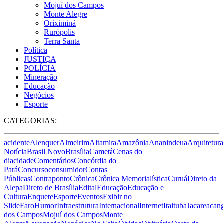
Mojuí dos Campos
Monte Alegre
Oriximiná
Rurópolis
Terra Santa
Política
JUSTIÇA
POLÍCIA
Mineração
Educação
Negócios
Esporte
CATEGORIAS:
acidente
Alenquer
Almeirim
Altamira
Amazônia
Ananindeua
Arquitetura
Notícia
Brasil Novo
Brasília
Cametá
Cenas do
dia
cidade
Comentários
Concórdia do
Pará
Concurso
consumidor
Contas
Públicas
Contraponto
Crônica
Crônica Memorialística
Curuá
Direto da
Alepa
Direto de Brasília
Edital
Educação
Educação e
Cultura
Enquete
Esporte
Eventos
Exibir no
Slide
Faro
Humor
Infraestrutura
Internacional
Internet
Itaituba
Jacareacan
dos Campos
Mojuí dos Campos
Monte