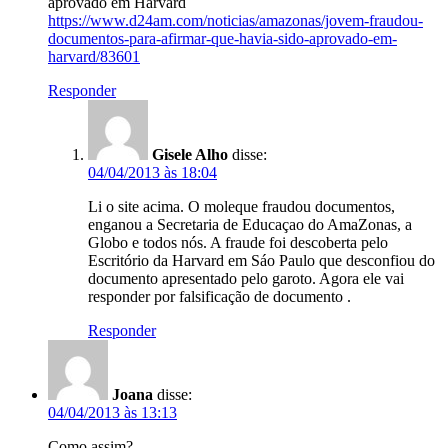
aprovado em Harvard
https://www.d24am.com/noticias/amazonas/jovem-fraudou-
documentos-para-afirmar-que-havia-sido-aprovado-em-
harvard/83601
Responder
Gisele Alho
disse:
04/04/2013 às 18:04
Li o site acima. O moleque fraudou documentos,
enganou a Secretaria de Educaçao do AmaZonas, a
Globo e todos nós. A fraude foi descoberta pelo
Escritório da Harvard em Sáo Paulo que desconfiou do
documento apresentado pelo garoto. Agora ele vai
responder por falsificação de documento .
Responder
Joana
disse:
04/04/2013 às 13:13
Como assim?