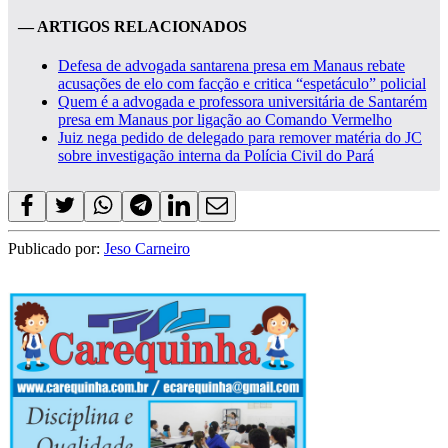
— ARTIGOS RELACIONADOS
Defesa de advogada santarena presa em Manaus rebate
acusações de elo com facção e critica “espetáculo” policial
Quem é a advogada e professora universitária de Santarém
presa em Manaus por ligação ao Comando Vermelho
Juiz nega pedido de delegado para remover matéria do JC
sobre investigação interna da Polícia Civil do Pará
Publicado por:
Jeso Carneiro