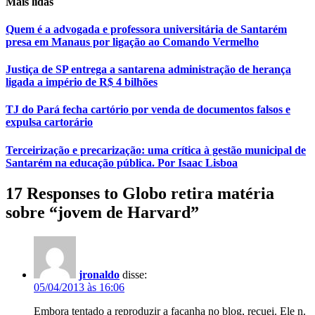
Mais lidas
Quem é a advogada e professora universitária de Santarém
presa em Manaus por ligação ao Comando Vermelho
Justiça de SP entrega a santarena administração de herança
ligada a império de R$ 4 bilhões
TJ do Pará fecha cartório por venda de documentos falsos e
expulsa cartorário
Terceirização e precarização: uma crítica à gestão municipal de
Santarém na educação pública. Por Isaac Lisboa
17 Responses to Globo retira matéria
sobre “jovem de Harvard”
jronaldo
disse:
05/04/2013 às 16:06
Embora tentado a reproduzir a façanha no blog, recuei. Ele n.