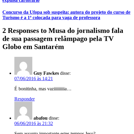
expulsa cartorário
Concurso da Ufopa sob suspeita: autora do projeto do curso de
Turismo é a 1ª colocada para vaga de professora
2 Responses to Musa do jornalismo fala
de sua passagem relâmpago pela TV
Globo em Santarém
Guy Fawkes
disse:
07/06/2016 às 14:21
É bonitinha, mas vaziiiiiiiiia…
Responder
abafou
disse:
06/06/2016 às 21:32
Sem assunto importante estes tempos Jeso?