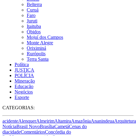
Belterra
Curuá
Faro
Juruti
Itaituba
Óbidos
Mojuí dos Campos
Monte Alegre
Oriximiná
Rurópolis
Terra Santa
Política
JUSTIÇA
POLÍCIA
Mineração
Educação
Negócios
Esporte
CATEGORIAS:
acidente
Alenquer
Almeirim
Altamira
Amazônia
Ananindeua
Arquitetura
Notícia
Brasil Novo
Brasília
Cametá
Cenas do
dia
cidade
Comentários
Concórdia do