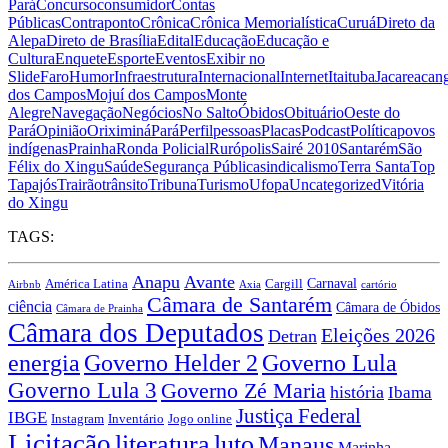
Pará
Concurso
consumidor
Contas
Públicas
Contraponto
Crônica
Crônica Memorialística
Curuá
Direto da
Alepa
Direto de Brasília
Edital
Educação
Educação e
Cultura
Enquete
Esporte
Eventos
Exibir no
Slide
Faro
Humor
Infraestrutura
Internacional
Internet
Itaituba
Jacareacan
dos Campos
Mojuí dos Campos
Monte
Alegre
Navegação
Negócios
No Salto
Óbidos
Obituário
Oeste do
Pará
Opinião
Oriximiná
Pará
Perfil
pessoas
Placas
Podcast
Política
povos
indígenas
Prainha
Ronda Policial
Rurópolis
Sairé 2010
Santarém
São
Félix do Xingu
Saúde
Segurança Pública
sindicalismo
Terra Santa
Top
Tapajós
Trairão
trânsito
Tribuna
Turismo
Ufopa
Uncategorized
Vitória
do Xingu
TAGS:
Anapu
Avante
Carnaval
América Latina
Cargill
Airbnb
Axia
cartório
Câmara de Santarém
ciência
Câmara de Óbidos
Câmara de Prainha
Câmara dos Deputados
Eleições 2026
Detran
energia
Governo Lula
Governo Helder 2
Governo Lula 3
Governo Zé Maria
história
Ibama
Justiça Federal
IBGE
Instagram
Jogo online
Inventário
Licitação
literatura
luto
Manaus
Marinha