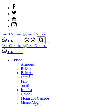
Jeso Carneiro
GRUPOS
Jeso Carneiro
GRUPOS
Cidade
Alenquer
Belém
Belterra
Curuá
Faro
Juruti
Itaituba
Óbidos
Mojuí dos Campos
Monte Alegre