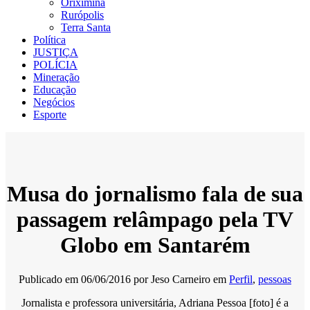
Oriximiná
Rurópolis
Terra Santa
Política
JUSTIÇA
POLÍCIA
Mineração
Educação
Negócios
Esporte
Musa do jornalismo fala de sua
passagem relâmpago pela TV
Globo em Santarém
Publicado em
06/06/2016
por
Jeso Carneiro
em
Perfil
,
pessoas
Jornalista e professora universitária, Adriana Pessoa [foto] é a