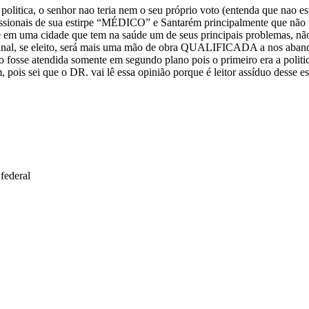
 politica, o senhor nao teria nem o seu próprio voto (entenda que nao e
fissionais de sua estirpe “MÉDICO” e Santarém principalmente que não 
 em uma cidade que tem na saúde um de seus principais problemas, não 
final, se eleito, será mais uma mão de obra QUALIFICADA a nos abando
fosse atendida somente em segundo plano pois o primeiro era a politic
 pois sei que o DR. vai lê essa opinião porque é leitor assíduo desse e
federal