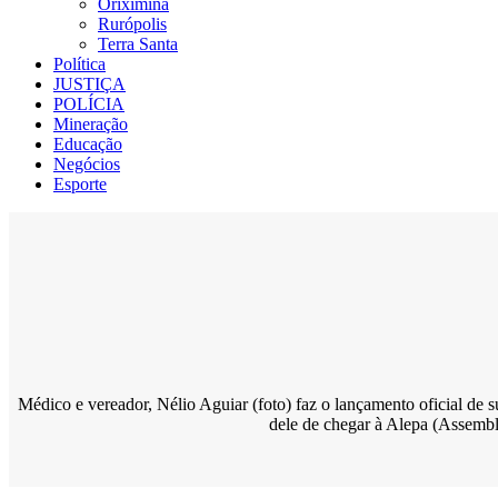
Oriximiná
Rurópolis
Terra Santa
Política
JUSTIÇA
POLÍCIA
Mineração
Educação
Negócios
Esporte
Médico e vereador, Nélio Aguiar (foto) faz o lançamento oficial de s
dele de chegar à Alepa (Assembl