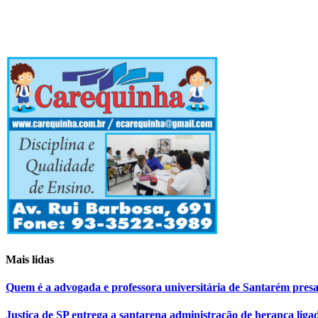
Mais lidas
Quem é a advogada e professora universitária de Santarém pr
Justiça de SP entrega a santarena administração de herança liga