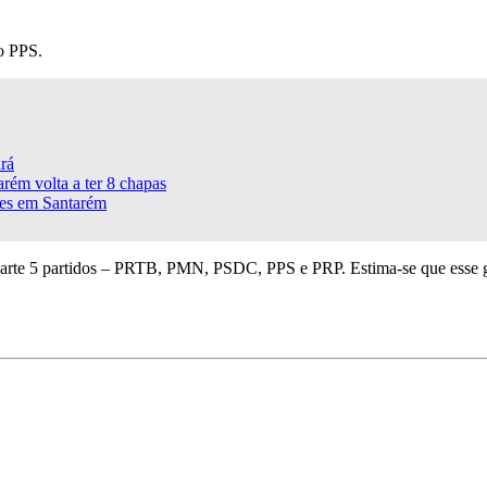
ao PPS.
rá
arém volta a ter 8 chapas
ões em Santarém
m parte 5 partidos – PRTB, PMN, PSDC, PPS e PRP. Estima-se que esse g