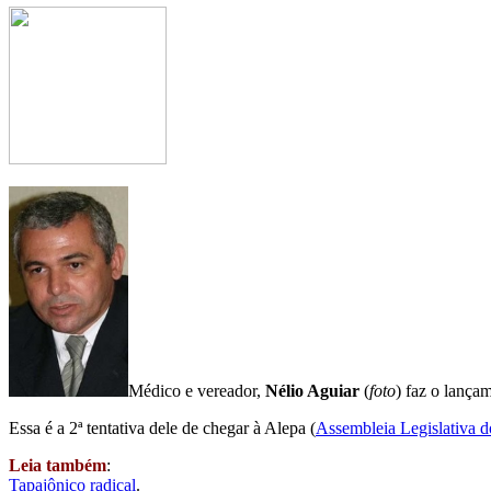
Médico e vereador,
Nélio Aguiar
(
foto
) faz o lança
Essa é a 2ª tentativa dele de chegar à Alepa (
Assembleia Legislativa d
Leia também
:
Tapajônico radical
.