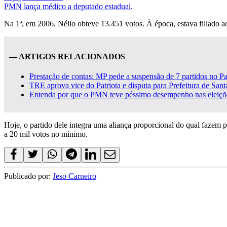
PMN lança médico a deputado estadual
.
Na 1ª, em 2006, Nélio obteve 13.451 votos. À época, estava filiado 
— ARTIGOS RELACIONADOS
Prestação de contas: MP pede a suspensão de 7 partidos no Pa
TRE aprova vice do Patriota e disputa para Prefeitura de Sant
Entenda por que o PMN teve péssimo desempenho nas eleiç
Hoje, o partido dele integra uma aliança proporcional do qual faze
a 20 mil votos no mínimo.
Publicado por:
Jeso Carneiro