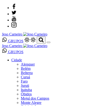
Jeso Carneiro
GRUPOS
Jeso Carneiro
GRUPOS
Cidade
Alenquer
Belém
Belterra
Curuá
Faro
Juruti
Itaituba
Óbidos
Mojuí dos Campos
Monte Alegre