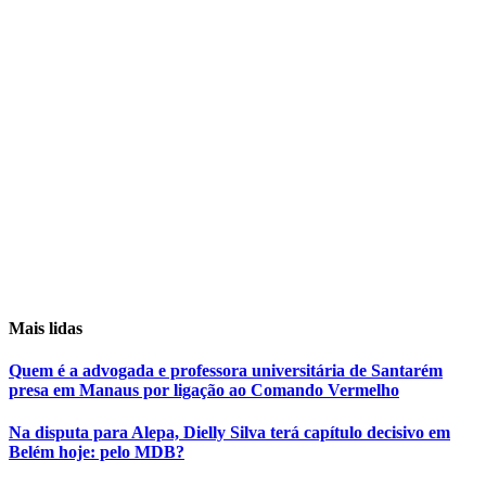
Mais lidas
Quem é a advogada e professora universitária de Santarém
presa em Manaus por ligação ao Comando Vermelho
Na disputa para Alepa, Dielly Silva terá capítulo decisivo em
Belém hoje: pelo MDB?