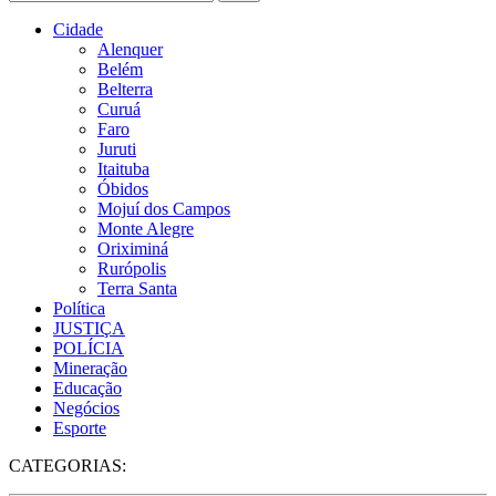
Cidade
Alenquer
Belém
Belterra
Curuá
Faro
Juruti
Itaituba
Óbidos
Mojuí dos Campos
Monte Alegre
Oriximiná
Rurópolis
Terra Santa
Política
JUSTIÇA
POLÍCIA
Mineração
Educação
Negócios
Esporte
CATEGORIAS: