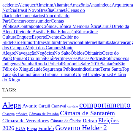
acidente
Alenquer
Almeirim
Altamira
Amazônia
Ananindeua
Arquitetura
Notícia
Brasil Novo
Brasília
Cametá
Cenas do
dia
cidade
Comentários
Concórdia do
Pará
Concurso
consumidor
Contas
Públicas
Contraponto
Crônica
Crônica Memorialística
Curuá
Direto da
Alepa
Direto de Brasília
Edital
Educação
Educação e
Cultura
Enquete
Esporte
Eventos
Exibir no
Slide
Faro
Humor
Infraestrutura
Internacional
Internet
Itaituba
Jacareacan
dos Campos
Mojuí dos Campos
Monte
Alegre
Navegação
Negócios
No Salto
Óbidos
Obituário
Oeste do
Pará
Opinião
Oriximiná
Pará
Perfil
pessoas
Placas
Podcast
Política
povos
indígenas
Prainha
Ronda Policial
Rurópolis
Sairé 2010
Santarém
São
Félix do Xingu
Saúde
Segurança Pública
sindicalismo
Terra Santa
Top
Tapajós
Trairão
trânsito
Tribuna
Turismo
Ufopa
Uncategorized
Vitória
do Xingu
TAGS:
comportamento
Alepa
Avante
Carnaval
Cargill
cartório
Câmara de Santarém
crônica
Cosanpa
Câmara de Prainha
Eleições
Câmara de Vereadores
Detran
Câmara de Óbidos
Governo Helder 2
2026
EUA
Fiepa
Fundeb