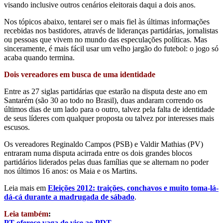
visando inclusive outros cenários eleitorais daqui a dois anos.
Nos tópicos abaixo, tentarei ser o mais fiel às últimas informações
recebidas nos bastidores, através de lideranças partidárias, jornalistas
ou pessoas que vivem no mundo das especulações políticas. Mas
sinceramente, é mais fácil usar um velho jargão do futebol: o jogo só
acaba quando termina.
Dois vereadores em busca de uma identidade
Entre as 27 siglas partidárias que estarão na disputa deste ano em
Santarém (são 30 ao todo no Brasil), duas andaram correndo os
últimos dias de um lado para o outro, talvez pela falta de identidade
de seus líderes com qualquer proposta ou talvez por interesses mais
escusos.
Os vereadores Reginaldo Campos (PSB) e Valdir Mathias (PV)
entraram numa disputa acirrada entre os dois grandes blocos
partidários liderados pelas duas famílias que se alternam no poder
nos últimos 16 anos: os Maia e os Martins.
Leia mais em
Eleições 2012: traições, conchavos e muito toma-lá-
dá-cá durante a madrugada de sábado
.
Leia também
:
PT oferece vaga de vice ao PDT
.