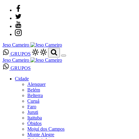
Jeso Carneiro
GRUPOS
Jeso Carneiro
GRUPOS
Cidade
Alenquer
Belém
Belterra
Curuá
Faro
Juruti
Itaituba
Óbidos
Mojuí dos Campos
Monte Alegre