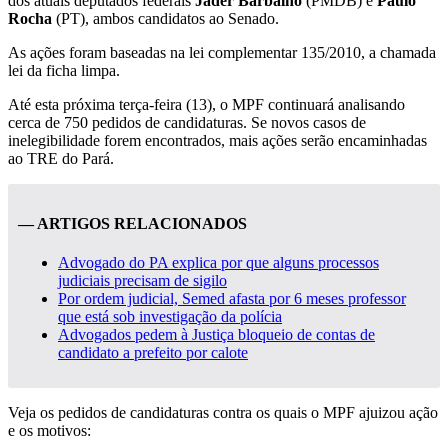
dos atuais deputados federais
Jader Barbalho
(PMDB) e
Paulo
Rocha
(PT), ambos candidatos ao Senado.
As ações foram baseadas na lei complementar 135/2010, a chamada
lei da ficha limpa.
Até esta próxima terça-feira (13), o MPF continuará analisando
cerca de 750 pedidos de candidaturas. Se novos casos de
inelegibilidade forem encontrados, mais ações serão encaminhadas
ao TRE do Pará.
— ARTIGOS RELACIONADOS
Advogado do PA explica por que alguns processos
judiciais precisam de sigilo
Por ordem judicial, Semed afasta por 6 meses professor
que está sob investigação da polícia
Advogados pedem à Justiça bloqueio de contas de
candidato a prefeito por calote
Veja os pedidos de candidaturas contra os quais o MPF ajuizou ação
e os motivos: