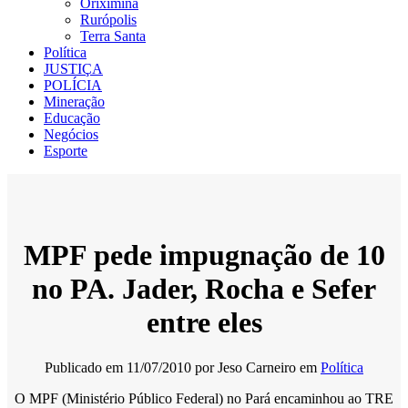
Oriximiná
Rurópolis
Terra Santa
Política
JUSTIÇA
POLÍCIA
Mineração
Educação
Negócios
Esporte
MPF pede impugnação de 10
no PA. Jader, Rocha e Sefer
entre eles
Publicado em
11/07/2010
por
Jeso Carneiro
em
Política
O MPF (Ministério Público Federal) no Pará encaminhou ao TRE