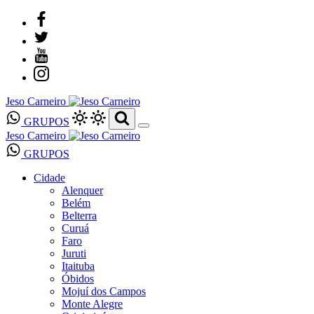
Jeso Carneiro
GRUPOS
Jeso Carneiro
GRUPOS
Cidade
Alenquer
Belém
Belterra
Curuá
Faro
Juruti
Itaituba
Óbidos
Mojuí dos Campos
Monte Alegre