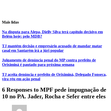
Mais lidas
Na disputa para Alepa, Dielly Silva terá capítulo decisivo em
Belém hoje: pelo MDB?
TJ mantém decisão e empresário acusado de mandar matar
casal em Santarém irá a júri popular
Julgamento de denúncia penal do MP contra prefeito de
Oriximiná é pautado para próxima semana
TJ aceita denúncia e prefeito de Oriximiná, Delegado Fonseca,
vira réu em ação penal
6 Responses to MPF pede impugnação de
10 no PA. Jader, Rocha e Sefer entre eles