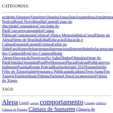
CATEGORIAS:
acidente
Alenquer
Almeirim
Altamira
Amazônia
Ananindeua
Arquitetura
Notícia
Brasil Novo
Brasília
Cametá
Cenas do
dia
cidade
Comentários
Concórdia do
Pará
Concurso
consumidor
Contas
Públicas
Contraponto
Crônica
Crônica Memorialística
Curuá
Direto da
Alepa
Direto de Brasília
Edital
Educação
Educação e
Cultura
Enquete
Esporte
Eventos
Exibir no
Slide
Faro
Humor
Infraestrutura
Internacional
Internet
Itaituba
Jacareacan
dos Campos
Mojuí dos Campos
Monte
Alegre
Navegação
Negócios
No Salto
Óbidos
Obituário
Oeste do
Pará
Opinião
Oriximiná
Pará
Perfil
pessoas
Placas
Podcast
Política
povos
indígenas
Prainha
Ronda Policial
Rurópolis
Sairé 2010
Santarém
São
Félix do Xingu
Saúde
Segurança Pública
sindicalismo
Terra Santa
Top
Tapajós
Trairão
trânsito
Tribuna
Turismo
Ufopa
Uncategorized
Vitória
do Xingu
TAGS:
comportamento
Alepa
Cargill
crônica
Cosanpa
cartório
Câmara de Santarém
Câmara de
Câmara de Prainha