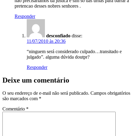
nao precisariamos da justica e sim so das urnas para barrar a
pretencao desses nobres senhores .
Responder
desconfiado
disse:
11/07/2010 às 20:36
“ninguem será considerado culpado…transitado e
julgado”. alguma dúvida doutpr?
Responder
Deixe um comentário
O seu endereço de e-mail não será publicado.
Campos obrigatórios
são marcados com
*
Comentário
*