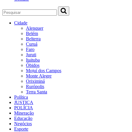
Cidade
Alenquer
Belém
Belterra
Curuá
Faro
Juruti
Itaituba
Óbidos
Mojuí dos Campos
Monte Alegre
Oriximiná
Rurópolis
Terra Santa
Política
JUSTIÇA
POLÍCIA
Mineração
Educação
Negócios
Esporte