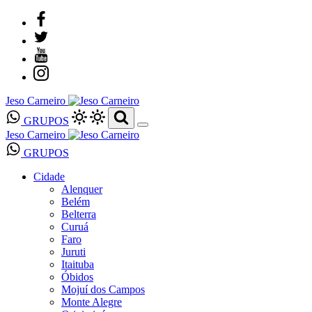
Jeso Carneiro
GRUPOS
Jeso Carneiro
GRUPOS
Cidade
Alenquer
Belém
Belterra
Curuá
Faro
Juruti
Itaituba
Óbidos
Mojuí dos Campos
Monte Alegre