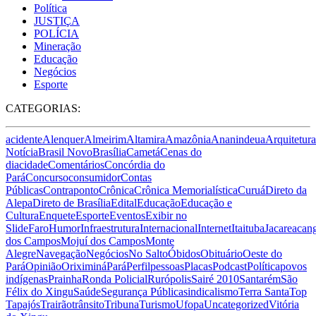
Política
JUSTIÇA
POLÍCIA
Mineração
Educação
Negócios
Esporte
CATEGORIAS:
acidente
Alenquer
Almeirim
Altamira
Amazônia
Ananindeua
Arquitetura
Notícia
Brasil Novo
Brasília
Cametá
Cenas do
dia
cidade
Comentários
Concórdia do
Pará
Concurso
consumidor
Contas
Públicas
Contraponto
Crônica
Crônica Memorialística
Curuá
Direto da
Alepa
Direto de Brasília
Edital
Educação
Educação e
Cultura
Enquete
Esporte
Eventos
Exibir no
Slide
Faro
Humor
Infraestrutura
Internacional
Internet
Itaituba
Jacareacan
dos Campos
Mojuí dos Campos
Monte
Alegre
Navegação
Negócios
No Salto
Óbidos
Obituário
Oeste do
Pará
Opinião
Oriximiná
Pará
Perfil
pessoas
Placas
Podcast
Política
povos
indígenas
Prainha
Ronda Policial
Rurópolis
Sairé 2010
Santarém
São
Félix do Xingu
Saúde
Segurança Pública
sindicalismo
Terra Santa
Top
Tapajós
Trairão
trânsito
Tribuna
Turismo
Ufopa
Uncategorized
Vitória