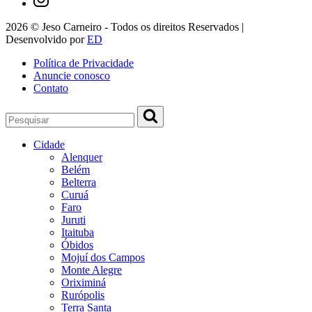
2026 © Jeso Carneiro - Todos os direitos Reservados |
Desenvolvido por
ED
Política de Privacidade
Anuncie conosco
Contato
Cidade
Alenquer
Belém
Belterra
Curuá
Faro
Juruti
Itaituba
Óbidos
Mojuí dos Campos
Monte Alegre
Oriximiná
Rurópolis
Terra Santa