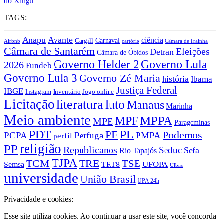
do Xingu
TAGS:
Anapu
Avante
ciência
Carnaval
Cargill
Airbnb
cartório
Câmara de Prainha
Câmara de Santarém
Eleições
Detran
Câmara de Óbidos
Governo Lula
Governo Helder 2
2026
Fundeb
Governo Lula 3
Governo Zé Maria
história
Ibama
Justiça Federal
IBGE
Instagram
Jogo online
Inventário
Licitação
literatura
luto
Manaus
Marinha
Meio ambiente
MPPA
MPF
MPE
Paragominas
PDT
PF
PL
Podemos
PCPA
Perfuga
PMPA
perfil
religião
PP
Republicanos
Seduc
Sefa
Rio Tapajós
TJPA
TCM
TRE
TSE
TRT8
UFOPA
Semsa
Ulbra
universidade
União Brasil
UPA 24h
Privacidade e cookies:
Esse site utiliza cookies. Ao continuar a usar este site, você concorda