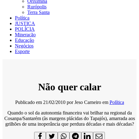
Oriximiná
Rurópolis
Terra Santa
Política
JUSTIÇA
POLÍCIA
Mineração
Educação
Negócios
Esporte
Não quer calar
Publicado em
21/02/2010
por
Jeso Carneiro
em
Política
Quando o sol da autonomia financeira vai brilhar na regional da
Cosanpa/Santarém (às margens plácidas do Tapajós), amarrada aos
grilhões de uma inoperância que perdura décadas e mais décadas?