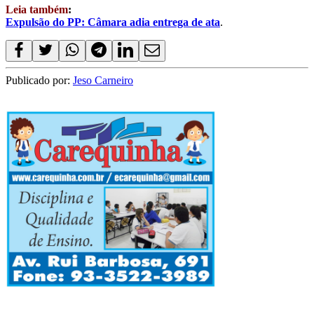
Leia também
:
Expulsão do PP: Câmara adia entrega de ata
.
Publicado por:
Jeso Carneiro