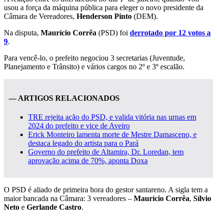
usou a força da máquina pública para eleger o novo presidente da
Câmara de Vereadores,
Henderson Pinto
(DEM).
Na disputa,
Maurício Corrêa
(PSD) foi
derrotado por 12 votos a
9
.
Para vencê-lo, o prefeito negociou 3 secretarias (Juventude,
Planejamento e Trânsito) e vários cargos no 2º e 3º escalão.
— ARTIGOS RELACIONADOS
TRE rejeita ação do PSD, e valida vitória nas urnas em
2024 do prefeito e vice de Aveiro
Erick Monteiro lamenta morte de Mestre Damasceno, e
destaca legado do artista para o Pará
Governo do prefeito de Altamira, Dr. Loredan, tem
aprovação acima de 70%, aponta Doxa
O PSD é aliado de primeira hora do gestor santareno. A sigla tem a
maior bancada na Câmara: 3 vereadores –
Maurício Corrêa
,
Sílvio
Neto
e
Gerlande Castro
.