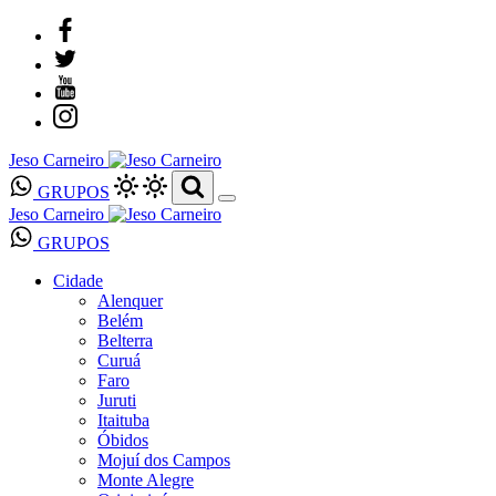
Jeso Carneiro
GRUPOS
Jeso Carneiro
GRUPOS
Cidade
Alenquer
Belém
Belterra
Curuá
Faro
Juruti
Itaituba
Óbidos
Mojuí dos Campos
Monte Alegre