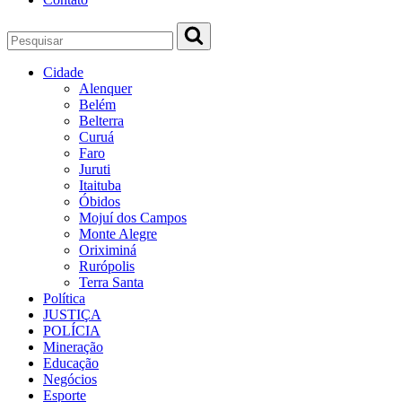
Cidade
Alenquer
Belém
Belterra
Curuá
Faro
Juruti
Itaituba
Óbidos
Mojuí dos Campos
Monte Alegre
Oriximiná
Rurópolis
Terra Santa
Política
JUSTIÇA
POLÍCIA
Mineração
Educação
Negócios
Esporte