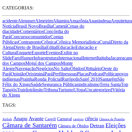
CATEGORIAS:
acidente
Alenquer
Almeirim
Altamira
Amazônia
Ananindeua
Arquitetura
Notícia
Brasil Novo
Brasília
Cametá
Cenas do
dia
cidade
Comentários
Concórdia do
Pará
Concurso
consumidor
Contas
Públicas
Contraponto
Crônica
Crônica Memorialística
Curuá
Direto da
Alepa
Direto de Brasília
Edital
Educação
Educação e
Cultura
Enquete
Esporte
Eventos
Exibir no
Slide
Faro
Humor
Infraestrutura
Internacional
Internet
Itaituba
Jacareacan
dos Campos
Mojuí dos Campos
Monte
Alegre
Navegação
Negócios
No Salto
Óbidos
Obituário
Oeste do
Pará
Opinião
Oriximiná
Pará
Perfil
pessoas
Placas
Podcast
Política
povos
indígenas
Prainha
Ronda Policial
Rurópolis
Sairé 2010
Santarém
São
Félix do Xingu
Saúde
Segurança Pública
sindicalismo
Terra Santa
Top
Tapajós
Trairão
trânsito
Tribuna
Turismo
Ufopa
Uncategorized
Vitória
do Xingu
TAGS:
Anapu
Avante
ciência
Carnaval
Cargill
Airbnb
cartório
Câmara de Prainha
Câmara de Santarém
Eleições
Detran
Câmara de Óbidos