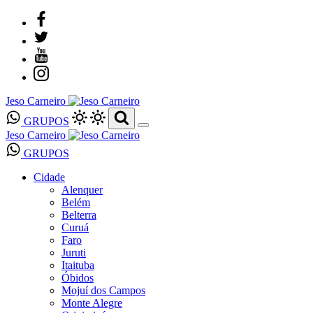
Jeso Carneiro
GRUPOS
Jeso Carneiro
GRUPOS
Cidade
Alenquer
Belém
Belterra
Curuá
Faro
Juruti
Itaituba
Óbidos
Mojuí dos Campos
Monte Alegre