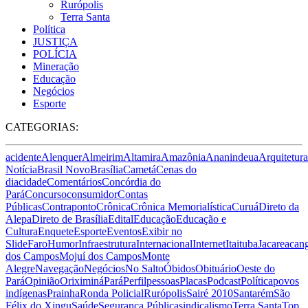
Rurópolis
Terra Santa
Política
JUSTIÇA
POLÍCIA
Mineração
Educação
Negócios
Esporte
CATEGORIAS:
acidente
Alenquer
Almeirim
Altamira
Amazônia
Ananindeua
Arquitetura
Notícia
Brasil Novo
Brasília
Cametá
Cenas do
dia
cidade
Comentários
Concórdia do
Pará
Concurso
consumidor
Contas
Públicas
Contraponto
Crônica
Crônica Memorialística
Curuá
Direto da
Alepa
Direto de Brasília
Edital
Educação
Educação e
Cultura
Enquete
Esporte
Eventos
Exibir no
Slide
Faro
Humor
Infraestrutura
Internacional
Internet
Itaituba
Jacareacan
dos Campos
Mojuí dos Campos
Monte
Alegre
Navegação
Negócios
No Salto
Óbidos
Obituário
Oeste do
Pará
Opinião
Oriximiná
Pará
Perfil
pessoas
Placas
Podcast
Política
povos
indígenas
Prainha
Ronda Policial
Rurópolis
Sairé 2010
Santarém
São
Félix do Xingu
Saúde
Segurança Pública
sindicalismo
Terra Santa
Top