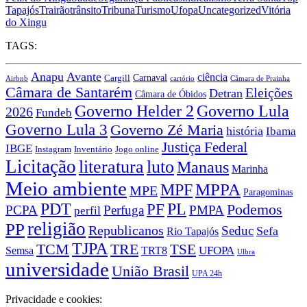
Tapajós
Trairão
trânsito
Tribuna
Turismo
Ufopa
Uncategorized
Vitória
do Xingu
TAGS:
Anapu
Avante
ciência
Carnaval
Cargill
Airbnb
cartório
Câmara de Prainha
Câmara de Santarém
Eleições
Detran
Câmara de Óbidos
Governo Lula
Governo Helder 2
2026
Fundeb
Governo Lula 3
Governo Zé Maria
história
Ibama
Justiça Federal
IBGE
Instagram
Jogo online
Inventário
Licitação
literatura
luto
Manaus
Marinha
Meio ambiente
MPPA
MPF
MPE
Paragominas
PDT
PF
PL
Podemos
PCPA
Perfuga
PMPA
perfil
religião
PP
Republicanos
Seduc
Sefa
Rio Tapajós
TJPA
TCM
TRE
TSE
TRT8
UFOPA
Semsa
Ulbra
universidade
União Brasil
UPA 24h
Privacidade e cookies: