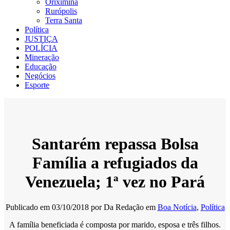
Oriximiná
Rurópolis
Terra Santa
Política
JUSTIÇA
POLÍCIA
Mineração
Educação
Negócios
Esporte
Santarém repassa Bolsa
Família a refugiados da
Venezuela; 1ª vez no Pará
Publicado em
03/10/2018
por
Da Redação
em
Boa Notícia
,
Política
A família beneficiada é composta por marido, esposa e três filhos.