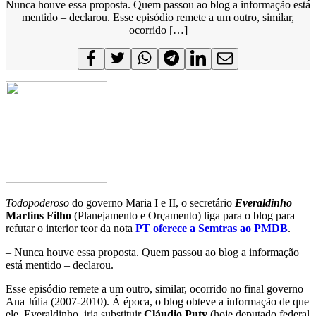
Nunca houve essa proposta. Quem passou ao blog a informação está
mentido – declarou. Esse episódio remete a um outro, similar,
ocorrido […]
Todopoderoso
do governo Maria I e II, o secretário
Everaldinho
Martins Filho
(Planejamento e Orçamento) liga para o blog para
refutar o interior teor da nota
PT oferece a Semtras ao PMDB
.
– Nunca houve essa proposta. Quem passou ao blog a informação
está mentido – declarou.
Esse episódio remete a um outro, similar, ocorrido no final governo
Ana Júlia (2007-2010). Á época, o blog obteve a informação de que
ele, Everaldinho, iria substituir
Cláudio Puty
(hoje deputado federal