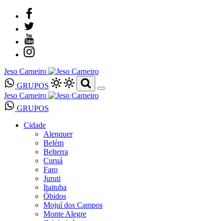
Jeso Carneiro
GRUPOS
Jeso Carneiro
GRUPOS
Cidade
Alenquer
Belém
Belterra
Curuá
Faro
Juruti
Itaituba
Óbidos
Mojuí dos Campos
Monte Alegre