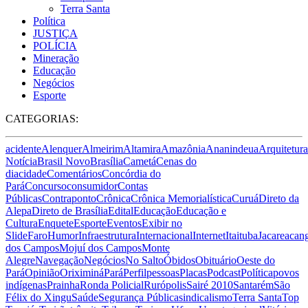
Terra Santa
Política
JUSTIÇA
POLÍCIA
Mineração
Educação
Negócios
Esporte
CATEGORIAS:
acidente
Alenquer
Almeirim
Altamira
Amazônia
Ananindeua
Arquitetura
Notícia
Brasil Novo
Brasília
Cametá
Cenas do
dia
cidade
Comentários
Concórdia do
Pará
Concurso
consumidor
Contas
Públicas
Contraponto
Crônica
Crônica Memorialística
Curuá
Direto da
Alepa
Direto de Brasília
Edital
Educação
Educação e
Cultura
Enquete
Esporte
Eventos
Exibir no
Slide
Faro
Humor
Infraestrutura
Internacional
Internet
Itaituba
Jacareacan
dos Campos
Mojuí dos Campos
Monte
Alegre
Navegação
Negócios
No Salto
Óbidos
Obituário
Oeste do
Pará
Opinião
Oriximiná
Pará
Perfil
pessoas
Placas
Podcast
Política
povos
indígenas
Prainha
Ronda Policial
Rurópolis
Sairé 2010
Santarém
São
Félix do Xingu
Saúde
Segurança Pública
sindicalismo
Terra Santa
Top