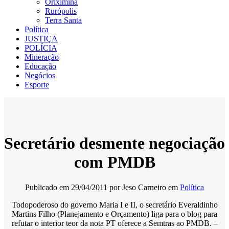
Oriximiná
Rurópolis
Terra Santa
Política
JUSTIÇA
POLÍCIA
Mineração
Educação
Negócios
Esporte
Secretário desmente negociação
com PMDB
Publicado em
29/04/2011
por
Jeso Carneiro
em
Política
Todopoderoso do governo Maria I e II, o secretário Everaldinho
Martins Filho (Planejamento e Orçamento) liga para o blog para
refutar o interior teor da nota PT oferece a Semtras ao PMDB. –