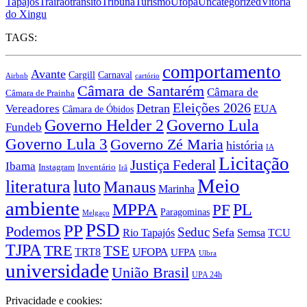
Tapajós
Trairão
trânsito
Tribuna
Turismo
Ufopa
Uncategorized
Vitória
do Xingu
TAGS:
comportamento
Avante
Carnaval
Cargill
Airbnb
cartório
Câmara de Santarém
Câmara de
Câmara de Prainha
Eleições 2026
Vereadores
Detran
EUA
Câmara de Óbidos
Governo Lula
Governo Helder 2
Fundeb
Governo Lula 3
Governo Zé Maria
história
IA
Licitação
Justiça Federal
Ibama
Instagram
Inventário
Irã
Meio
literatura
luto
Manaus
Marinha
ambiente
MPPA
PF
PL
Paragominas
Melgaço
PSD
PP
Podemos
Seduc
Sefa
Rio Tapajós
Semsa
TCU
TJPA
TRE
TSE
TRT8
UFOPA
UFPA
Ulbra
universidade
União Brasil
UPA 24h
Privacidade e cookies: