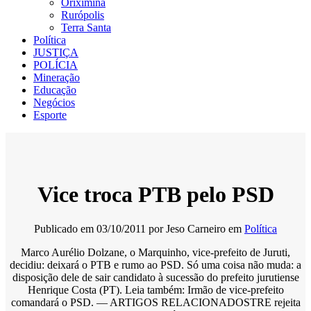
Oriximiná
Rurópolis
Terra Santa
Política
JUSTIÇA
POLÍCIA
Mineração
Educação
Negócios
Esporte
Vice troca PTB pelo PSD
Publicado em
03/10/2011
por
Jeso Carneiro
em
Política
Marco Aurélio Dolzane, o Marquinho, vice-prefeito de Juruti,
decidiu: deixará o PTB e rumo ao PSD. Só uma coisa não muda: a
disposição dele de sair candidato à sucessão do prefeito jurutiense
Henrique Costa (PT). Leia também: Irmão de vice-prefeito
comandará o PSD. — ARTIGOS RELACIONADOSTRE rejeita