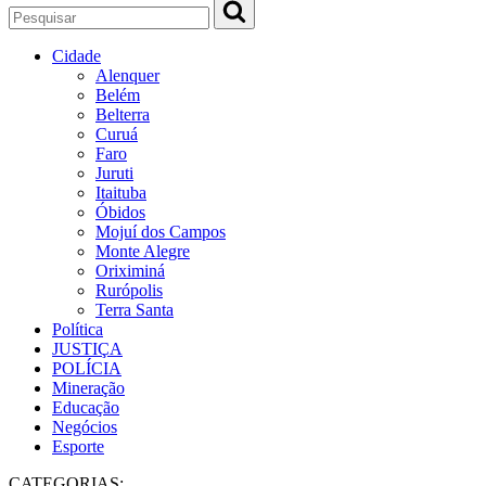
Cidade
Alenquer
Belém
Belterra
Curuá
Faro
Juruti
Itaituba
Óbidos
Mojuí dos Campos
Monte Alegre
Oriximiná
Rurópolis
Terra Santa
Política
JUSTIÇA
POLÍCIA
Mineração
Educação
Negócios
Esporte
CATEGORIAS: