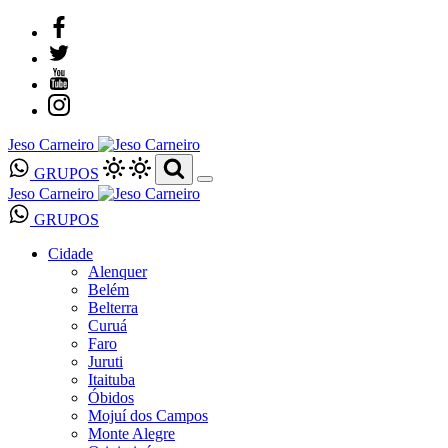
Jeso Carneiro
GRUPOS
Jeso Carneiro
GRUPOS
Cidade
Alenquer
Belém
Belterra
Curuá
Faro
Juruti
Itaituba
Óbidos
Mojuí dos Campos
Monte Alegre