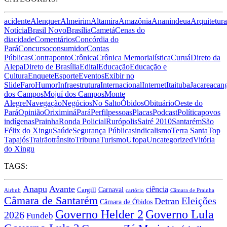
acidente
Alenquer
Almeirim
Altamira
Amazônia
Ananindeua
Arquitetura
Notícia
Brasil Novo
Brasília
Cametá
Cenas do
dia
cidade
Comentários
Concórdia do
Pará
Concurso
consumidor
Contas
Públicas
Contraponto
Crônica
Crônica Memorialística
Curuá
Direto da
Alepa
Direto de Brasília
Edital
Educação
Educação e
Cultura
Enquete
Esporte
Eventos
Exibir no
Slide
Faro
Humor
Infraestrutura
Internacional
Internet
Itaituba
Jacareacan
dos Campos
Mojuí dos Campos
Monte
Alegre
Navegação
Negócios
No Salto
Óbidos
Obituário
Oeste do
Pará
Opinião
Oriximiná
Pará
Perfil
pessoas
Placas
Podcast
Política
povos
indígenas
Prainha
Ronda Policial
Rurópolis
Sairé 2010
Santarém
São
Félix do Xingu
Saúde
Segurança Pública
sindicalismo
Terra Santa
Top
Tapajós
Trairão
trânsito
Tribuna
Turismo
Ufopa
Uncategorized
Vitória
do Xingu
TAGS:
Anapu
Avante
ciência
Carnaval
Cargill
Airbnb
cartório
Câmara de Prainha
Câmara de Santarém
Eleições
Detran
Câmara de Óbidos
Governo Lula
Governo Helder 2
2026
Fundeb