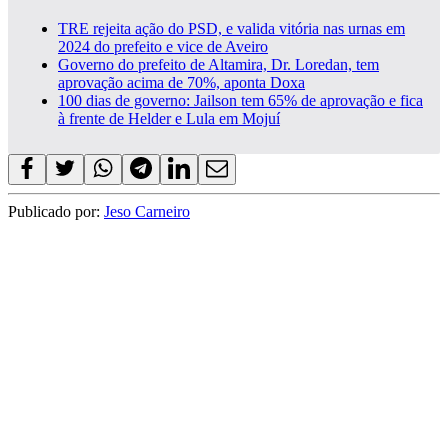
TRE rejeita ação do PSD, e valida vitória nas urnas em
2024 do prefeito e vice de Aveiro
Governo do prefeito de Altamira, Dr. Loredan, tem
aprovação acima de 70%, aponta Doxa
100 dias de governo: Jailson tem 65% de aprovação e fica
à frente de Helder e Lula em Mojuí
Publicado por:
Jeso Carneiro