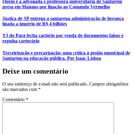
Quem é a advogada e professora universitária de Santarém
presa em Manaus por ligação ao Comando Vermelho
Justiça de SP entrega a santarena administração de herança
ligada a império de R$ 4 bilhões
TJ do Pará fecha cartório por venda de documentos falsos e
expulsa cartorário
Terceirização e precarização: uma crítica à gestão municipal de
Santarém na educação pública. Por Isaac Lisboa
Deixe um comentário
O seu endereço de e-mail não será publicado.
Campos obrigatórios
são marcados com
*
Comentário
*