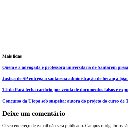
Mais lidas
Quem é a advogada e professora universitária de Santarém pr
Justiça de SP entrega a santarena administração de herança liga
TJ do Pará fecha cartório por venda de documentos falsos e expu
Concurso da Ufopa sob suspeita: autora do projeto do curso de T
Deixe um comentário
O seu endereço de e-mail não será publicado.
Campos obrigatórios s