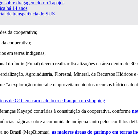
o sobre dragagem do rio Tapajós
iça há 14 anos
tal de transparência do SUS
des da cooperativa;
 da cooperativa;
ios em terras indígenas;
l do Índio (Funai) devem realizar fiscalizações na área dentro de 30 di
rcialização, Agroindústria, Florestal, Mineral, de Recursos Hídricos 
ue “a exploração mineral e o aproveitamento dos recursos hídricos den
icos de GO tem carros de luxo e franquia no shopping
.
deranças Kayapó contrárias à constituição da cooperativa, conforme
not
cias trágicas sobre a comunidade indígena tanto pelos conflitos defl
ra no Brasil (MapBiomas),
as maiores áreas de garimpo em terras i