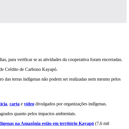
as, para verificar se as atividades da cooperativa foram encerradas.
e de Crédito de Carbono Kayapó.
tro das terras indígenas não podem ser realizadas nem mesmo pelos
ícia
,
carta
e
vídeo
divulgados por organizações indígenas.
agrados quanto pelos impactos ambientais.
ndígenas na Amazônia estão em território Kayapó
(7,6 mil