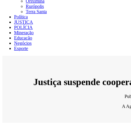
Oriximiná
Rurópolis
Terra Santa
Política
JUSTIÇA
POLÍCIA
Mineração
Educação
Negócios
Esporte
Justiça suspende cooper
Pu
A Ag