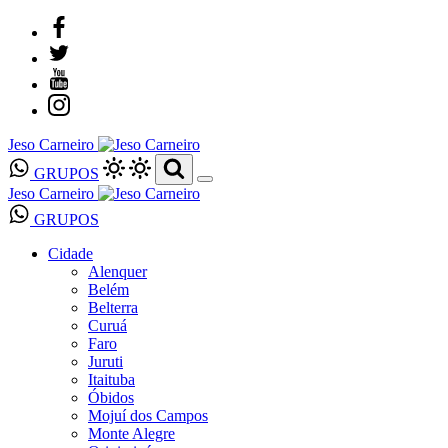
Jeso Carneiro
GRUPOS
Jeso Carneiro
GRUPOS
Cidade
Alenquer
Belém
Belterra
Curuá
Faro
Juruti
Itaituba
Óbidos
Mojuí dos Campos
Monte Alegre