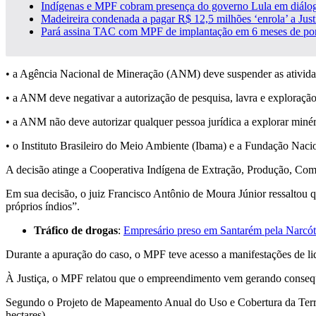
Indígenas e MPF cobram presença do governo Lula em diálog
Madeireira condenada a pagar R$ 12,5 milhões ‘enrola’ a Just
Pará assina TAC com MPF de implantação em 6 meses de por
• a Agência Nacional de Mineração (ANM) deve suspender as ativida
• a ANM deve negativar a autorização de pesquisa, lavra e exploração
• a ANM não deve autorizar qualquer pessoa jurídica a explorar minér
• o Instituto Brasileiro do Meio Ambiente (Ibama) e a Fundação Naciona
A decisão atinge a Cooperativa Indígena de Extração, Produção, Come
Em sua decisão, o juiz Francisco Antônio de Moura Júnior ressaltou q
próprios índios”.
Tráfico de drogas
:
Empresário preso em Santarém pela Narcót
Durante a apuração do caso, o MPF teve acesso a manifestações de li
À Justiça, o MPF relatou que o empreendimento vem gerando consequên
Segundo o Projeto de Mapeamento Anual do Uso e Cobertura da Ter
hectares).